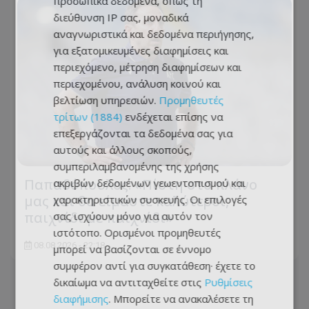
προσωπικά δεδομένα, όπως τη
διεύθυνση IP σας, μοναδικά
αναγνωριστικά και δεδομένα περιήγησης,
για εξατομικευμένες διαφημίσεις και
περιεχόμενο, μέτρηση διαφημίσεων και
περιεχομένου, ανάλυση κοινού και
βελτίωση υπηρεσιών.
Προμηθευτές
τρίτων (1884)
ενδέχεται επίσης να
επεξεργάζονται τα δεδομένα σας για
αυτούς και άλλους σκοπούς,
συμπεριλαμβανομένης της χρήσης
Παπαδόπουλος: «Πίστη στο πλάνο
ακριβών δεδομένων γεωεντοπισμού και
μας και θα είμαστε καλύτεροι,
χαρακτηριστικών συσκευής. Οι επιλογές
παιχνίδι με παιχνίδι»
σας ισχύουν μόνο για αυτόν τον
ιστότοπο. Ορισμένοι προμηθευτές
08.08.2026 - 22:18
μπορεί να βασίζονται σε έννομο
συμφέρον αντί για συγκατάθεση· έχετε το
δικαίωμα να αντιταχθείτε στις
Ρυθμίσεις
διαφήμισης
. Μπορείτε να ανακαλέσετε τη