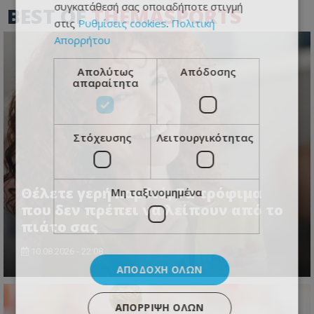
συγκατάθεσή σας οποιαδήποτε στιγμή
BEST OF
THEMASPORTS
στις
Ρυθμίσεις cookies
.
Πολιτική
Απορρήτου
Απολύτως
Απόδοσης
απαραίτητα
Στόχευσης
Λειτουργικότητας
Θέλετε γερή καρδιά; Τα τρόφιμα
Μη ταξινομημένα
που δεν πρέπει να λείπουν από το
πιάτο σας
10.08.2026 - 22:08
ΑΠΟΔΟΧΉ ΌΛΩΝ
ΑΠΌΡΡΙΨΗ ΌΛΩΝ