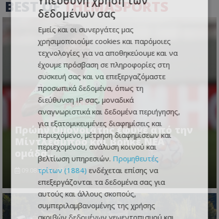
Υπεύθυνη χρήση των
BEST OF
THEMASPORTS
δεδομένων σας
Εμείς και οι συνεργάτες μας
χρησιμοποιούμε cookies και παρόμοιες
τεχνολογίες για να αποθηκεύουμε και να
έχουμε πρόσβαση σε πληροφορίες στη
συσκευή σας και να επεξεργαζόμαστε
προσωπικά δεδομένα, όπως τη
διεύθυνση IP σας, μοναδικά
αναγνωριστικά και δεδομένα περιήγησης,
για εξατομικευμένες διαφημίσεις και
Πρώην Ομονοιάτης έφυγε από την
περιεχόμενο, μέτρηση διαφημίσεων και
Μίντλεσμπρο και βρήκε ΝΕΑ
περιεχομένου, ανάλυση κοινού και
ομάδα...
βελτίωση υπηρεσιών.
Προμηθευτές
τρίτων (1884)
ενδέχεται επίσης να
09.08.2026 - 09:39
επεξεργάζονται τα δεδομένα σας για
αυτούς και άλλους σκοπούς,
συμπεριλαμβανομένης της χρήσης
ακριβών δεδομένων γεωεντοπισμού και