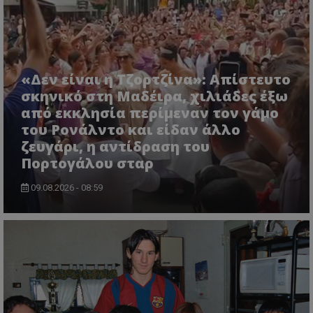
«Δεν είναι η Τζορτζίνα»: Απίστευτο
σκηνικό στη Μαδέιρα, χιλιάδες έξω
από εκκλησία περίμεναν τον γάμο
του Ρονάλντο και είδαν άλλο
ζευγάρι, η αντίδραση του
Πορτογάλου σταρ
09.08.2026 - 08:59