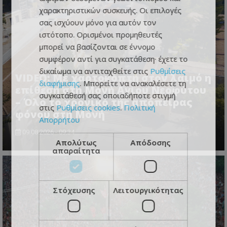
χαρακτηριστικών συσκευής. Οι επιλογές
σας ισχύουν μόνο για αυτόν τον
ιστότοπο. Ορισμένοι προμηθευτές
μπορεί να βασίζονται σε έννομο
συμφέρον αντί για συγκατάθεση· έχετε το
δικαίωμα να αντιταχθείτε στις
Ρυθμίσεις
VIDEO: Με χαρτοκόπτη στον λαιμό η
διαφήμισης
. Μπορείτε να ανακαλέσετε τη
επίθεση στη Μονή Αγίου Νεοφύτου
συγκατάθεσή σας οποιαδήποτε στιγμή
– Όλο το χρονικό της απόπειρας
στις
Ρυθμίσεις cookies
.
Πολιτική
φόνου στη Μονή
Απορρήτου
09.08.2026 - 09:34
Απολύτως
Απόδοσης
απαραίτητα
Στόχευσης
Λειτουργικότητας