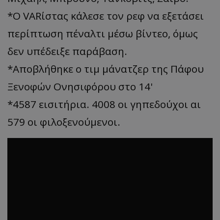
*Ο VARίστας κάλεσε τον ρεφ να εξετάσει
περίπτωση πέναλτι μέσω βίντεο, όμως
δεν υπέδειξε παράβαση.
*Αποβλήθηκε ο τιμ μάνατζερ της Πάφου
Ξενοφών Ονησιφόρου στο 14'
*4587 εισιτήρια. 4008 οι γηπεδούχοι αι
579 οι φιλοξενούμενοι.