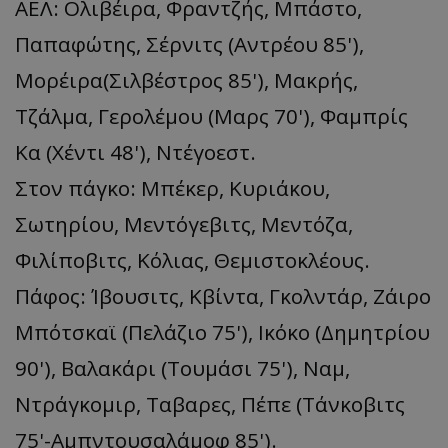
ΑΕΛ: Ολιβέιρα, Φραντζής, Μπάστο,
Παπαφώτης, Σέρνιτς (Αντρέου 85'),
Μορέιρα(Σιλβέστρος 85'), Μακρής,
Τζάλμα, Γερολέμου (Μαρς 70'), Φαμπρίς
Κα (Χέντι 48'), Ντέγοεστ.
Στον πάγκο: Μπέκερ, Κυριάκου,
Σωτηρίου, Μεντόγεβιτς, Μεντόζα,
Φιλίποβιτς, Κόλιας, Θεμιστοκλέους.
Πάφος: Ίβουσιτς, Κβίντα, Γκολντάρ, Ζάιρο
Μπότσκαϊ (Πελάζιο 75'), Ικόκο (Δημητρίου
90'), Βαλακάρι (Τουμάσι 75'), Ναμ,
Ντράγκομιρ, Ταβαρες, Πέπε (Τάνκοβιτς
75'-Αμπντουσαλάμοφ 85').