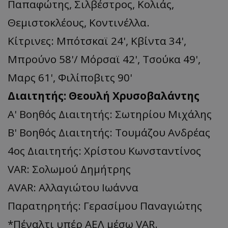
Παπαφώτης, Σιλβέστρος, Κολιάς,
Θεμιστοκλέους, Κοντινέλλα.
Κίτρινες: Μπότσκαϊ 24', Κβίντα 34',
Μπρούνο 58'/ Μόρσαϊ 42', Τσούκα 49',
Μαρς 61', Φιλίποβιτς 90'
Διαιτητής: Θεουλή Χρυσοβαλάντης
Α' Βοηθός Διαιτητής: Σωτηρίου Μιχάλης
Β' Βοηθός Διαιτητής: Τουμάζου Ανδρέας
4ος Διαιτητής: Χρίστου Κωνσταντίνος
VAR: Σολωμού Δημήτρης
AVAR: Αλλαγιώτου Ιωάννα
Παρατηρητής: Γερασίμου Παναγιώτης
*Πέναλτι υπέρ ΑΕΛ μέσω VAR.