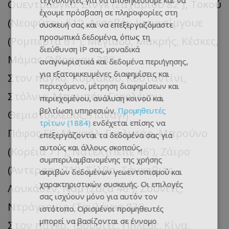
τεχνολογίες για να αποθηκεύουμε και να
Ουεντραόγκο, Σινγκ (Ζαχαρίου 82'), Τοκού
έχουμε πρόσβαση σε πληροφορίες στη
(Νεοφύτου 61'), Λεσοβόι, Ιμανισίμγουε
συσκευή σας και να επεξεργαζόμαστε
προσωπικά δεδομένα, όπως τη
(Ρομπέρτα 61'), Μεγιάδο, Μακρής, Κέσκες,
διεύθυνση IP σας, μοναδικά
Μάμας (Άβραχαμ 38').
αναγνωριστικά και δεδομένα περιήγησης,
για εξατομικευμένες διαφημίσεις και
Στον πάγκο: Κυριάκου, Κοσταντίνι,
περιεχόμενο, μέτρηση διαφημίσεων και
Στόλνικ, Μπαμπόκ, Γερολέμου,
περιεχομένου, ανάλυση κοινού και
βελτίωση υπηρεσιών.
Προμηθευτές
Θεμιστοκλέους, Παναγή
τρίτων (1884)
ενδέχεται επίσης να
Πάφος FC: Μιχαήλ, Γκολντάρ, Μπρούνο
επεξεργάζονται τα δεδομένα σας για
αυτούς και άλλους σκοπούς,
(Κορέια 71'), Νατέλ (Πέπε 46'), Ζάιρο
συμπεριλαμβανομένης της χρήσης
(Άντερσον 71'), Σίλβα, Τάνκοβιτς,
ακριβών δεδομένων γεωεντοπισμού και
χαρακτηριστικών συσκευής. Οι επιλογές
Λουκάσεν, Ναμ (Ζάζα 46'), Σούνιτς,
σας ισχύουν μόνο για αυτόν τον
Ντράγκομιρ (Τανλόγκο 83').
ιστότοπο. Ορισμένοι προμηθευτές
μπορεί να βασίζονται σε έννομο
Στον πάγκο: Ίβουσιτς, Πηλέας, Κίνα,