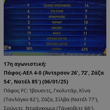
17η αγωνιστική:
Πάφος-ΑΕΛ 4-0 (Άντερσον 26', 72', Ζάζα
54', Νατέλ 85') (06/01/25)
Πάφος FC: Ίβουσιτς, Γκολντάρ, Κίνα
(Τανλόγκο 82'), Ζάζα, Σίλβα (Νατέλ 77'),
Σούνιτς, Ντράγκομιρ (Τάνκοβιτς 66'),