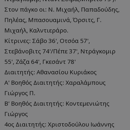
Στον πάγκο οι: Ν. Μιχαήλ, Παπαδούδης,
Πηλέας, Μπασουαμινά, Όρσιτς, Γ.
Μιχαήλ, Καλντιεράρο.
Κίτρινες: Σάβο 36', Οτσόα 57',
Στεβάνοβιτς 74'/Πέπε 37', Ντράγκομιρ
55', Zάζα 64', Γκεσάντ 78'
Διαιτητής: Αθανασίου Κυριάκος
Α' Βοηθός Διαιτητής: Χαραλάμπους
Γιώργος Π.
Β' Βοηθός Διαιτητής: Κοντεμενιώτης
Γιώργος
4ος Διαιτητής: Χριστοδούλου Ιωάννης