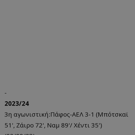
-
2023/24
3η αγωνιστική:Πάφος-ΑΕΛ 3-1 (Μπότσκαϊ
51', Ζάιρο 72', Ναμ 89'/ Xέντι 35')