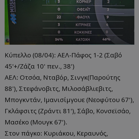
Κύπελλο (08/04): ΑΕΛ-Πάφος 1-2 (Σαβό
45'+/Ζάζα 10' πεν., 38')
ΑΕΛ: Οτσόα, Νταβόρ, Σινγκ(Παρούτης
88'), Στεφάνοβιτς, Μιλοσάβλιεβιτς,
Μπογκντάν, Ιμανισίμγουε (Νεοφύτου 67'),
Γκλάφσιτς (Ζράντι 81'), Σάβο, Κονσεϊσάο,
Μασέκο (Μουγκ 67').
Στον πάγκο: Κυριάκου, Κεραυνός,