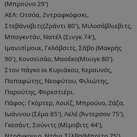
(Μπρούνο 29')
ΑΕΛ: Οτσόα, Ζντραφκόφσκι,
Στεβάνοβιτς(Ζράντι 80'), Μιλοσάβλιεβιτς,
Μπογκντάν, Νατέλ (Σινγκ 74'),
Ιμανισίμουε, Γκλάβσιτς, Σάβο (Μακρής
90'), Κονσεϊσάο, Μασέκο(Μουγκ 80').
Στον πάγκο οι Κυριάκου, Κεραυνός,
Παπαφώτης, Νεοφύτου, Φιλιώτης,
Παρούτης, Φορεστιέρι.
Πάφος: Γκόρτερ, Λουίζ, Μπρούνο, Ζάζα,
Ιωάννου (Σέμα 85'), Λελέ (Άντερσον 75'),
Γκεσάντ, Σούνιτς (Μίμοβιτς 44'),
Ντράγκομιρ, Ντάνι Σίλβα(Μπρίτο 75').