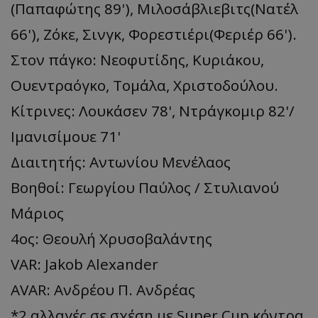
(Παπαφώτης 89'), Μιλοσάβλιεβιτς(Νατέλ
66'), Ζόκε, Σινγκ, Φορεστιέρι(Φεριέρ 66').
Στον πάγκο: Νεοφυτίδης, Κυριάκου,
Ουεντραόγκο, Τομάλα, Χριστοδούλου.
Κίτρινες: Λουκάσεν 78', Ντράγκομιρ 82'/
Ιμανισίμουε 71'
Διαιτητής: Αντωνίου Μενέλαος
Βοηθοί: Γεωργίου Παύλος / Στυλιανού
Μάριος
4ος: Θεουλή Χρυσοβαλάντης
VAR: Jakob Alexander
AVAR: Ανδρέου Π. Ανδρέας
*2 αλλαγές σε σχέση με Super Cup κόντρα