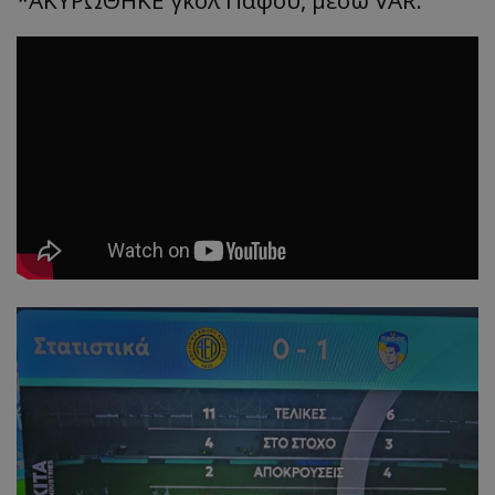
*ΑΚΥΡΩΘΗΚΕ γκολ Πάφου, μέσω VAR.