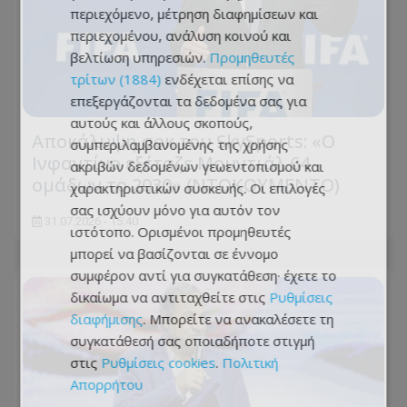
περιεχόμενο, μέτρηση διαφημίσεων και
περιεχομένου, ανάλυση κοινού και
βελτίωση υπηρεσιών.
Προμηθευτές
τρίτων (1884)
ενδέχεται επίσης να
επεξεργάζονται τα δεδομένα σας για
αυτούς και άλλους σκοπούς,
Αποκάλυψη σοκ του SkySports: «O
συμπεριλαμβανομένης της χρήσης
Ινφαντίνο εξέταζε Μουντιάλ 64
ακριβών δεδομένων γεωεντοπισμού και
ομάδων το 2030» (ΝΤΟΚΟΥΜΕΝΤΟ)
χαρακτηριστικών συσκευής. Οι επιλογές
σας ισχύουν μόνο για αυτόν τον
31.07.2026 - 15:40
ιστότοπο. Ορισμένοι προμηθευτές
μπορεί να βασίζονται σε έννομο
συμφέρον αντί για συγκατάθεση· έχετε το
δικαίωμα να αντιταχθείτε στις
Ρυθμίσεις
διαφήμισης
. Μπορείτε να ανακαλέσετε τη
συγκατάθεσή σας οποιαδήποτε στιγμή
στις
Ρυθμίσεις cookies
.
Πολιτική
Απορρήτου