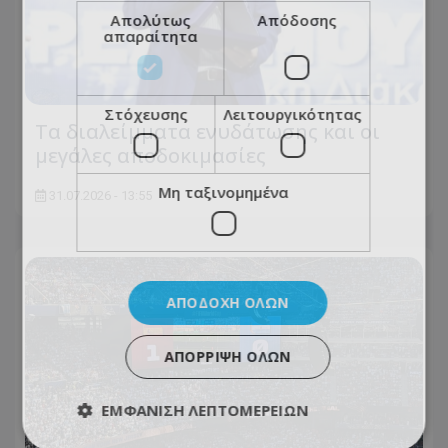
Απολύτως
Απόδοσης
απαραίτητα
Στόχευσης
Λειτουργικότητας
Τα διαλείμματα ενυδάτωσης και οι
μεγάλες αποδοκιμασίες
Μη ταξινομημένα
31.07.2026 - 13:55
ΑΠΟΔΟΧΉ ΌΛΩΝ
ΑΠΌΡΡΙΨΗ ΌΛΩΝ
ΕΜΦΆΝΙΣΗ ΛΕΠΤΟΜΕΡΕΙΏΝ