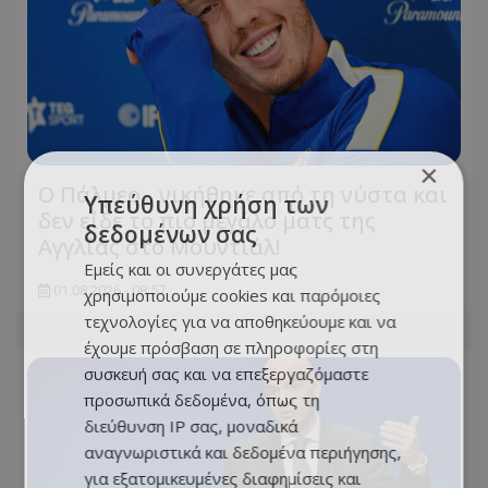
×
Ο Πάλμερ... νικήθηκε από τη νύστα και
Υπεύθυνη χρήση των
δεν είδε το πιο μεγάλο ματς της
δεδομένων σας
Αγγλίας στο Μουντιάλ!
Εμείς και οι συνεργάτες μας
01.08.2026 - 08:57
χρησιμοποιούμε cookies και παρόμοιες
τεχνολογίες για να αποθηκεύουμε και να
έχουμε πρόσβαση σε πληροφορίες στη
συσκευή σας και να επεξεργαζόμαστε
προσωπικά δεδομένα, όπως τη
διεύθυνση IP σας, μοναδικά
αναγνωριστικά και δεδομένα περιήγησης,
για εξατομικευμένες διαφημίσεις και