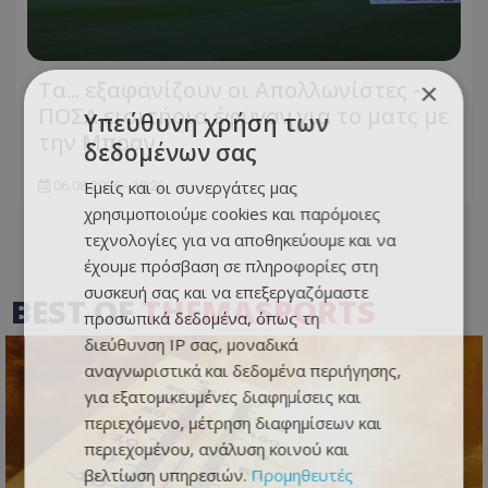
Τα... εξαφανίζουν οι Απολλωνίστες -
×
ΠΟΣΑ εισιτήρια έφυγαν για το ματς με
Υπεύθυνη χρήση των
την Μπραν
δεδομένων σας
Εμείς και οι συνεργάτες μας
06.08.2026 - 18:22
χρησιμοποιούμε cookies και παρόμοιες
τεχνολογίες για να αποθηκεύουμε και να
έχουμε πρόσβαση σε πληροφορίες στη
συσκευή σας και να επεξεργαζόμαστε
BEST OF
THEMASPORTS
προσωπικά δεδομένα, όπως τη
διεύθυνση IP σας, μοναδικά
αναγνωριστικά και δεδομένα περιήγησης,
για εξατομικευμένες διαφημίσεις και
περιεχόμενο, μέτρηση διαφημίσεων και
περιεχομένου, ανάλυση κοινού και
βελτίωση υπηρεσιών.
Προμηθευτές