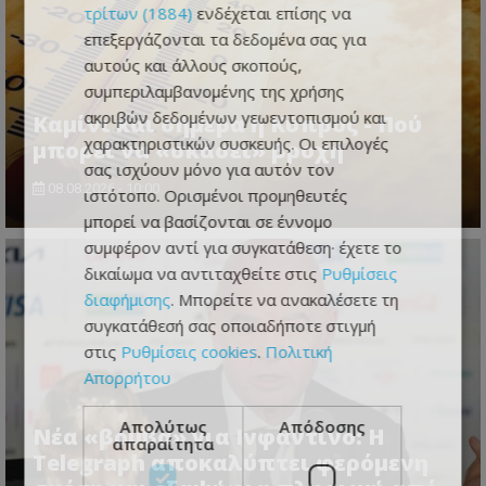
τρίτων (1884)
ενδέχεται επίσης να
επεξεργάζονται τα δεδομένα σας για
αυτούς και άλλους σκοπούς,
συμπεριλαμβανομένης της χρήσης
ακριβών δεδομένων γεωεντοπισμού και
Καμίνι και σήμερα η Κύπρος - Πού
χαρακτηριστικών συσκευής. Οι επιλογές
μπορεί να «σκάσει» βροχή
σας ισχύουν μόνο για αυτόν τον
08.08.2026 - 10:00
ιστότοπο. Ορισμένοι προμηθευτές
μπορεί να βασίζονται σε έννομο
συμφέρον αντί για συγκατάθεση· έχετε το
δικαίωμα να αντιταχθείτε στις
Ρυθμίσεις
διαφήμισης
. Μπορείτε να ανακαλέσετε τη
συγκατάθεσή σας οποιαδήποτε στιγμή
στις
Ρυθμίσεις cookies
.
Πολιτική
Απορρήτου
Απολύτως
Απόδοσης
Νέα «βόμβα» για Ινφαντίνο: Η
απαραίτητα
Telegraph αποκαλύπτει φερόμενη