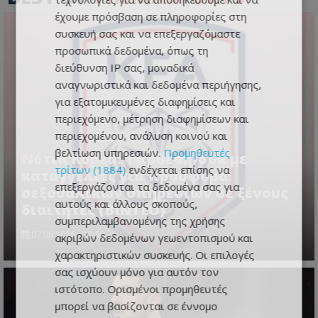
έχουμε πρόσβαση σε πληροφορίες στη
συσκευή σας και να επεξεργαζόμαστε
προσωπικά δεδομένα, όπως τη
διεύθυνση IP σας, μοναδικά
αναγνωριστικά και δεδομένα περιήγησης,
για εξατομικευμένες διαφημίσεις και
περιεχόμενο, μέτρηση διαφημίσεων και
περιεχομένου, ανάλυση κοινού και
βελτίωση υπηρεσιών.
Προμηθευτές
Νότια Κορέα: Υπόθεση-σοκ με
τρίτων (1884)
ενδέχεται επίσης να
καταγγελίες για προσφορά
επεξεργάζονται τα δεδομένα σας για
σεξουαλικών υπηρεσιών σε ξένους
αυτούς και άλλους σκοπούς,
διαιτητές (BINTEO)
συμπεριλαμβανομένης της χρήσης
07.08.2026 - 23:59
ακριβών δεδομένων γεωεντοπισμού και
χαρακτηριστικών συσκευής. Οι επιλογές
σας ισχύουν μόνο για αυτόν τον
ιστότοπο. Ορισμένοι προμηθευτές
μπορεί να βασίζονται σε έννομο