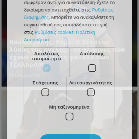
συμφέρον αντί για συγκατάθεση· έχετε το
δικαίωμα να αντιταχθείτε στις
Ρυθμίσεις
διαφήμισης
. Μπορείτε να ανακαλέσετε τη
συγκατάθεσή σας οποιαδήποτε στιγμή
στις
Ρυθμίσεις cookies
.
Πολιτική
Απορρήτου
Κουλιεράκης, Ρόμα: Ο δέκατος
λύκος της αγέλης – Οι Έλληνες που
Απολύτως
Απόδοσης
έχουν φορέσει τη φανέλα των
απαραίτητα
Τζαλορόσι
07.08.2026 - 23:54
Στόχευσης
Λειτουργικότητας
Μη ταξινομημένα