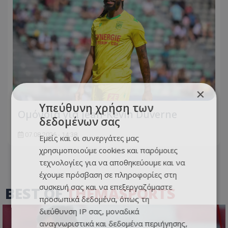
×
Υπεύθυνη χρήση των
Ομόνοια για Jean-Kevin Duverne
δεδομένων σας
07.08.2026 - 14:38
Εμείς και οι συνεργάτες μας
χρησιμοποιούμε cookies και παρόμοιες
τεχνολογίες για να αποθηκεύουμε και να
έχουμε πρόσβαση σε πληροφορίες στη
συσκευή σας και να επεξεργαζόμαστε
BEST OF
THEMASPORTS
προσωπικά δεδομένα, όπως τη
διεύθυνση IP σας, μοναδικά
αναγνωριστικά και δεδομένα περιήγησης,