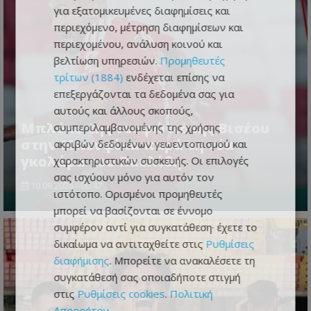
για εξατομικευμένες διαφημίσεις και
περιεχόμενο, μέτρηση διαφημίσεων και
περιεχομένου, ανάλυση κοινού και
βελτίωση υπηρεσιών.
Προμηθευτές
τρίτων (1884)
ενδέχεται επίσης να
επεξεργάζονται τα δεδομένα σας για
αυτούς και άλλους σκοπούς,
Μπλόκο της νεοφώτιστης Βισέου
συμπεριλαμβανομένης της χρήσης
στην Μπενφίκα παρά τη νέα
ακριβών δεδομένων γεωεντοπισμού και
γκολάρα του Παυλίδη
χαρακτηριστικών συσκευής. Οι επιλογές
σας ισχύουν μόνο για αυτόν τον
10.08.2026 - 00:47
ιστότοπο. Ορισμένοι προμηθευτές
μπορεί να βασίζονται σε έννομο
συμφέρον αντί για συγκατάθεση· έχετε το
δικαίωμα να αντιταχθείτε στις
Ρυθμίσεις
διαφήμισης
. Μπορείτε να ανακαλέσετε τη
συγκατάθεσή σας οποιαδήποτε στιγμή
στις
Ρυθμίσεις cookies
.
Πολιτική
Απορρήτου