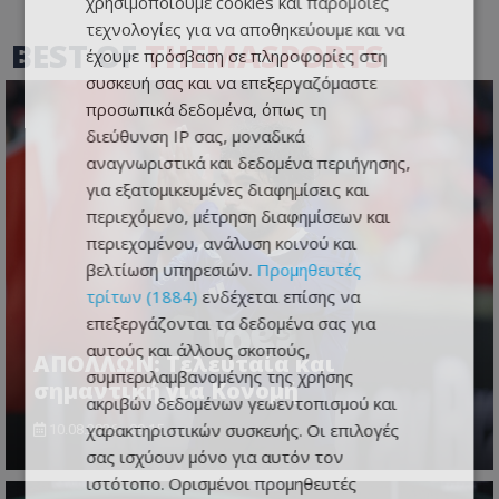
χρησιμοποιούμε cookies και παρόμοιες
τεχνολογίες για να αποθηκεύουμε και να
BEST OF
THEMASPORTS
έχουμε πρόσβαση σε πληροφορίες στη
συσκευή σας και να επεξεργαζόμαστε
προσωπικά δεδομένα, όπως τη
διεύθυνση IP σας, μοναδικά
αναγνωριστικά και δεδομένα περιήγησης,
για εξατομικευμένες διαφημίσεις και
περιεχόμενο, μέτρηση διαφημίσεων και
περιεχομένου, ανάλυση κοινού και
βελτίωση υπηρεσιών.
Προμηθευτές
τρίτων (1884)
ενδέχεται επίσης να
επεξεργάζονται τα δεδομένα σας για
αυτούς και άλλους σκοπούς,
ΑΠΟΛΛΩΝ: Τελευταία και
συμπεριλαμβανομένης της χρήσης
σημαντική για Κονομή
ακριβών δεδομένων γεωεντοπισμού και
χαρακτηριστικών συσκευής. Οι επιλογές
10.08.2026 - 09:15
σας ισχύουν μόνο για αυτόν τον
ιστότοπο. Ορισμένοι προμηθευτές