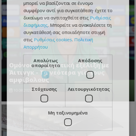
μπορεί να βασίζονται σε έννομο
συμφέρον αντί για συγκατάθεση· έχετε το
δικαίωμα να αντιταχθείτε στις
Ρυθμίσεις
διαφήμισης
. Μπορείτε να ανακαλέσετε τη
συγκατάθεσή σας οποιαδήποτε στιγμή
στις
Ρυθμίσεις cookies
.
Πολιτική
Απορρήτου
Απολύτως
Απόδοσης
Ομόνοια: Σημαντική εξέλιξη με
απαραίτητα
Άιτινγκ - Τα νεότερα για τους
αμφίβολους
Στόχευσης
Λειτουργικότητας
10.08.2026 - 09:08
Μη ταξινομημένα