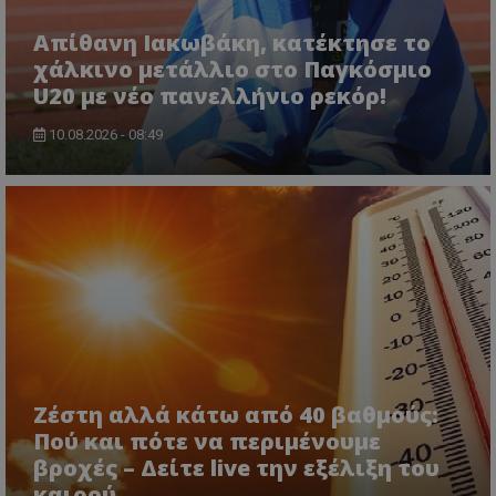
Απίθανη Ιακωβάκη, κατέκτησε το
χάλκινο μετάλλιο στο Παγκόσμιο
U20 με νέο πανελλήνιο ρεκόρ!
10.08.2026 - 08:49
Ζέστη αλλά κάτω από 40 βαθμούς:
Πού και πότε να περιμένουμε
βροχές – Δείτε live την εξέλιξη του
καιρού