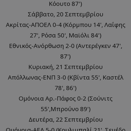
Κόουτο 87')
Σάββατο, 20 Σεπτεμβρίου
Ακρίτας-ΑΠΟΕΛ 0-4 (Κόρμπου 14', Λαΐφης
27', Ρόσα 50', Μαϊόλι 84')
Εθνικός-Ανόρθωση 2-0 (Αντερέγκεν 47',
87')
Κυριακή, 21 Σεπτεμβρίου
Απόλλωνας-ΕΝΠ 3-0 (Κβίντα 55', Καστέλ
78', 86')
Oμόνοια Αρ.-Πάφος 0-2 (Σούνιτς
55',Μπρούνο 89')
Δευτέρα, 22 Σεπτεμβρίου
Ομόνοια-ΑΕΛ 5-0 (Κουλιμπαλί 21', Σεμέδο