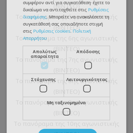
συμφέρον αντί για συγκατάθεση· έχετε το
(ΒΙΝΤΕΟ)
δικαίωμα να αντιταχθείτε στις
Ρυθμίσεις
Το πανόραμα της 5ης αγωνιστικής
διαφήμισης
. Μπορείτε να ανακαλέσετε τη
συγκατάθεσή σας οποιαδήποτε στιγμή
(ΒΙΝΤΕΟ)
στις
Ρυθμίσεις cookies
.
Πολιτική
Το πανόραμα της 6ης αγωνιστικής
Απορρήτου
(ΒΙΝΤΕΟ)
Απολύτως
Απόδοσης
απαραίτητα
Το πανόραμα της 7ης αγωνιστικής
(ΒΙΝΤΕΟ)
Στόχευσης
Λειτουργικότητας
Το πανόραμα της 8ης αγωνιστικής
(ΒΙΝΤΕΟ)
Το πανόραμα της 9ης αγωνιστικής
Μη ταξινομημένα
(ΒΙΝΤΕΟ)
Το πανόραμα της 10ης αγωνιστικής