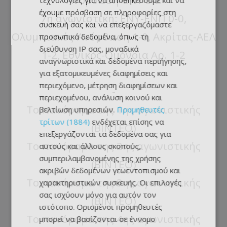
τεχνολογίες για να αποθηκεύουμε και να
έχουμε πρόσβαση σε πληροφορίες στη
7η αγωνιστική: ΕΝΥ-ΕΝΠ 0-0,
συσκευή σας και να επεξεργαζόμαστε
Ολυμπιακός-Ανόρθωση 1-0, Ακρίτας-ΑΕΛ
προσωπικά δεδομένα, όπως τη
διεύθυνση IP σας, μοναδικά
1-2, Εθνικός-Ομόνοια Αρ. 1-2
αναγνωριστικά και δεδομένα περιήγησης,
-
για εξατομικευμένες διαφημίσεις και
περιεχόμενο, μέτρηση διαφημίσεων και
-
περιεχομένου, ανάλυση κοινού και
Το πανόραμα της 1ης αγωνιστικής
βελτίωση υπηρεσιών.
Προμηθευτές
τρίτων (1884)
ενδέχεται επίσης να
(ΒΙΝΤΕΟ)
επεξεργάζονται τα δεδομένα σας για
Το πανόραμα της 2ης αγωνιστικής
αυτούς και άλλους σκοπούς,
συμπεριλαμβανομένης της χρήσης
(ΒΙΝΤΕΟ)
ακριβών δεδομένων γεωεντοπισμού και
Το πανόραμα της 3ης αγωνιστικής
χαρακτηριστικών συσκευής. Οι επιλογές
σας ισχύουν μόνο για αυτόν τον
(ΒΙΝΤΕΟ)
ιστότοπο. Ορισμένοι προμηθευτές
Το πανόραμα της 4ης αγωνιστικής
μπορεί να βασίζονται σε έννομο