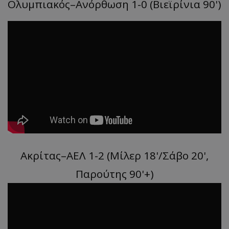
Ολυμπιακός–Ανόρθωση 1-0 (Βιεϊρίνια 90')
Ακρίτας–ΑΕΛ 1-2 (Μίλερ 18'/Σάβο 20',
Παρούτης 90'+)