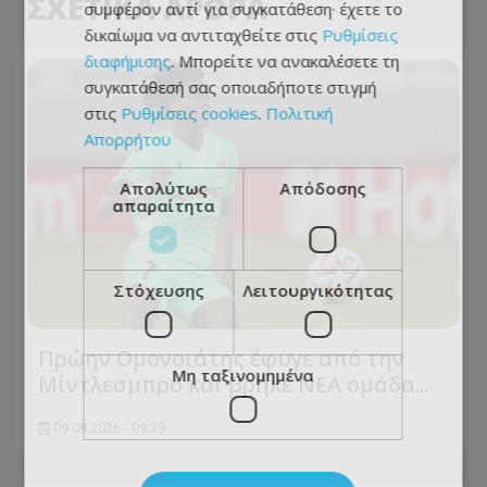
ΣΧΕΤΙΚΑ ΑΡΘΡΑ
συμφέρον αντί για συγκατάθεση· έχετε το
δικαίωμα να αντιταχθείτε στις
Ρυθμίσεις
διαφήμισης
. Μπορείτε να ανακαλέσετε τη
συγκατάθεσή σας οποιαδήποτε στιγμή
στις
Ρυθμίσεις cookies
.
Πολιτική
Απορρήτου
Απολύτως
Απόδοσης
απαραίτητα
Στόχευσης
Λειτουργικότητας
Πρώην Ομονοιάτης έφυγε από την
Μη ταξινομημένα
Μίντλεσμπρο και βρήκε ΝΕΑ ομάδα...
09.08.2026 - 09:39