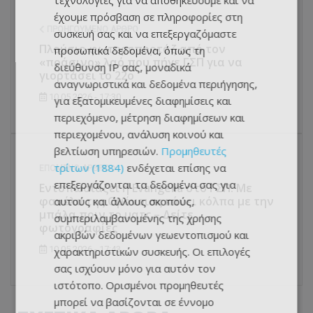
τεχνολογίες για να αποθηκεύουμε και να
έχουμε πρόσβαση σε πληροφορίες στη
ΠΡΟΗΓΟΎΜΕΝΟ ΆΡΘΡΟ
συσκευή σας και να επεξεργαζόμαστε
Πλούσιο φωτορεπορτάζ από τον
προσωπικά δεδομένα, όπως τη
«πράσινο» λαό που πήγε ΓΣΠ για να
διεύθυνση IP σας, μοναδικά
γιορτάσει το 22ο
αναγνωριστικά και δεδομένα περιήγησης,
10.05.2026 - 17:30
για εξατομικευμένες διαφημίσεις και
περιεχόμενο, μέτρηση διαφημίσεων και
περιεχομένου, ανάλυση κοινού και
βελτίωση υπηρεσιών.
Προμηθευτές
τρίτων (1884)
ενδέχεται επίσης να
ΕΠΌΜΕΝΟ ΆΡΘΡΟ
επεξεργάζονται τα δεδομένα σας για
Εντυπωσιάζει η Evangelia στο ΓΣΠ: Με
φανέλα της Ομόνοιας κάνει κόλπα με την
αυτούς και άλλους σκοπούς,
μπάλα πριν το ματς – Δείτε
συμπεριλαμβανομένης της χρήσης
φωτογραφίες
ακριβών δεδομένων γεωεντοπισμού και
10.05.2026 - 17:43
χαρακτηριστικών συσκευής. Οι επιλογές
σας ισχύουν μόνο για αυτόν τον
ιστότοπο. Ορισμένοι προμηθευτές
μπορεί να βασίζονται σε έννομο