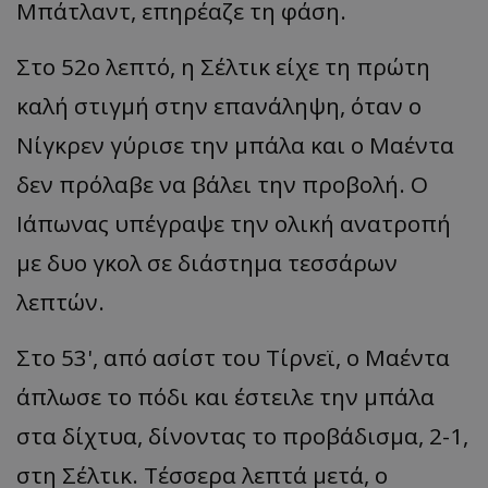
Μπάτλαντ
, επηρέαζε τη φάση.
Στο 52ο λεπτό, η
Σέλτικ
είχε τη πρώτη
καλή στιγμή στην επα
νάληψη
, όταν ο
Νίγκρεν
γύρισε την μπάλα και ο
Μαέντα
δεν πρόλαβε να βάλει την προβολή. Ο
Ιάπωνας υπέγραψε την ολική ανατροπή
με δυο γκολ σε διάστημα τεσσάρων
λεπτών.
Στο 53', από
ασίστ
του
Τίρνεϊ
, ο
Μαέντα
άπλωσε το πόδι και έστειλε την μπάλα
στα δίχτυα, δίνοντας το προβάδισμα, 2-1,
στη
Σέλτικ
. Τέσσερα λεπτά μετά, ο