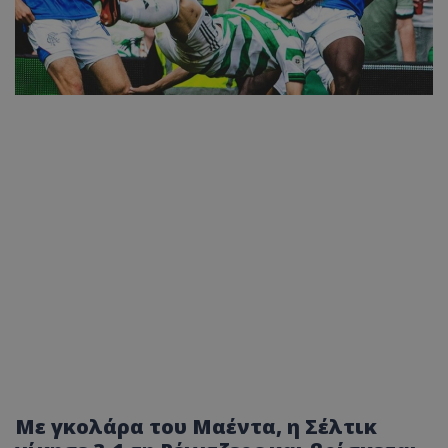
Με γκολάρα του Μαέντα, η Σέλτικ