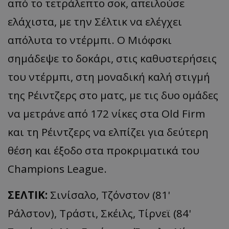
από το τετράλεπτο σοκ, απειλούσε
ελάχιστα, με την
Σέλτικ
να ελέγχει
απόλυτα το ντέρμπι. Ο
Μιόφσκι
σημάδεψε το δοκάρι, στις καθυστερήσεις
του ντέρμπι, στη μοναδική καλή στιγμή
της
Ρέιντζερς
στο ματς, με τις δυο ομάδες
να μετράνε από 172 νίκες στα
Old
Firm
και τη
Ρέιντζερς
να ελπίζει για δεύτερη
θέση και έξοδο στα προκριματικά του
Champions
League
.
ΣΕΛΤΙΚ:
Σινίσαλο
, Τζόνστον (81'
Ράλστον
),
Τράστι
,
Σκέιλς
,
Τίρνεϊ
(84'