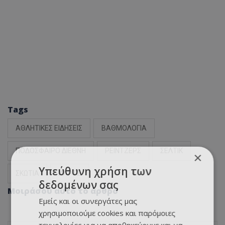
Tags
ΑΘΛΗΤΙΚΕΣ ΕΙΔΗΣΕΙΣ
ΒΑΘΜΟΛΟΓΙΑ
ΠΟΔΟΣΦΑΙΡΟ ΔΙΕΘΝΗ
ΡΕΙΝΤΖΕΡΣ
ΣΕΛΤΙΚ
×
Υπεύθυνη χρήση των
ΣΚΩΤΙΑ
ΧΑΡΤΣ
δεδομένων σας
Μοιράσου αυτό το άρθρο
Εμείς και οι συνεργάτες μας
χρησιμοποιούμε cookies και παρόμοιες