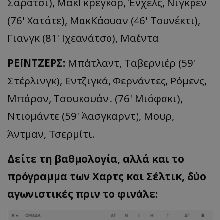
Σαράτσι
),
ΜακΓκρέγκορ
,
Ένχελς
,
Νίγκρεν
(76'
Χατάτε
),
ΜακΚάουαν
(46'
Τουνέκτι
),
Γιανγκ (81'
Ιχεανάτσο
),
Μαέντ
α
ΡΕΪΝΤΖΕΡΣ:
Μπάτλαντ
,
Ταβερνιέρ
(59'
Στέρλινγκ
),
Εντζιγκά
, Φερνάντες,
Ρόμενς
,
Μπάρον
,
Τσουκουάνι
(76'
Μιόφσκι
),
Ντιομάντε
(59'
Άασγκαρντ
), Μουρ,
Άντμαν
, Τσερμίτι.
Δείτε τη βαθμολογία, αλλά και το
πρόγραμμα των Χαρτς και Σέλτικ, δύο
αγωνιστικές πριν το φινάλε: