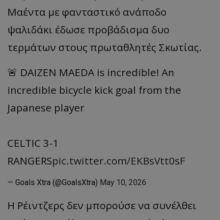
Μαέντα
με φανταστικό ανάποδο
ψαλιδάκι έδωσε προβάδισμα δυο
τερμάτων στους πρωταθλητές Σκωτίας.
🚨 DAIZEN MAEDA is incredible! An
incredible bicycle kick goal from the
Japanese player
CELTIC 3-1
RANGERS
pic.twitter.com/EKBsVtt0sF
— Goals Xtra (@GoalsXtra)
May 10, 2026
Η
Ρέιντζερς
δεν
μπ
ορούσε
να
συνέλθει