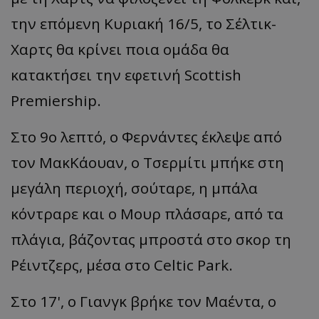
την επόμενη Κυριακή 16/5, το
Σέλτικ-
Χαρτς
θα κρίνει ποια ομάδα θα
κατακτήσει την εφετινή
Scottish
Premiership
.
Στο 9ο λεπτό, ο Φερνάντες έκλεψε από
τον
ΜακΚάουαν
, ο
Τσερμίτι
μπ
ήκε
στη
μεγάλη περιοχή, σούταρε, η μπάλα
κόντραρε και ο Μουρ πλάσαρε, από τα
πλάγια, βάζοντας μπροστά στο σκορ τη
Ρέιντζερς
, μέσα στο
Celtic
Park
.
Στο 17', ο Γιανγκ βρήκε τον
Μαέντα
, ο