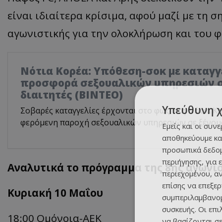
είναι ιδιαίτερα κρίσιμα, αφού μαζί με τη σ
αγωνιστικής για την ολοκλήρωση και του 
Νότια Κορέα: Υπόθεση-σοκ με καταγγ
προσφορά σεξουαλικών υπηρεσιών σ
διαιτητές (BINTEO)
Υπεύθυνη 
Σοβαρές καταγγελίες έρχονται στο φως στη Νότια Κο
φερόμενη παροχή σεξουαλικών υπηρεσιών σε ξένους
Εμείς και οι συν
αποθηκεύουμε κα
προσωπικά δεδομ
περιήγησης, για 
Αναλυτικά το πρόγραμμα της 8ης αγωνισ
περιεχομένου, α
επίσης να επεξε
Κυριακή 10 Μαΐου
συμπεριλαμβανομ
συσκευής. Οι επ
18:00 Ομόνοια-
ΑΕΚ
να βασίζονται σε