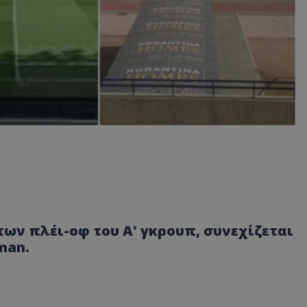
των πλέι-οφ του Α' γκρουπ, συνεχίζεται
man.