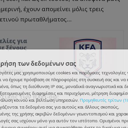
ημερινή, έχουν απομείνει μόλις τρεις
φετινού πρωταθλήματος...
ελίες για
ε ξένους
χρήση των δεδομένων σας
ρέα, με επίκεντρο
 διαιτητές.
εργάτες μας χρησιμοποιούμε cookies και παρόμοιες τεχνολογίες 
ι να έχουμε πρόσβαση σε πληροφορίες στη συσκευή σας και να
ένα, όπως τη διεύθυνση IP σας, μοναδικά αναγνωριστικά και 
εξατομικευμένες διαφημίσεις και περιεχόμενο, μέτρηση διαφημίσ
τικής των πλέι-οφ:
νάλυση κοινού και βελτίωση υπηρεσιών.
Προμηθευτές τρίτων (1
ργάζονται τα δεδομένα σας για αυτούς και άλλους σκοπούς,
ένης της χρήσης ακριβών δεδομένων γεωεντοπισμού και χαρακ
ιλογές σας ισχύουν μόνο για αυτόν τον ιστότοπο. Ορισμένοι πρ
 έννομο συμφέρον αντί για συγκατάθεση· έχετε το δικαίωμα να