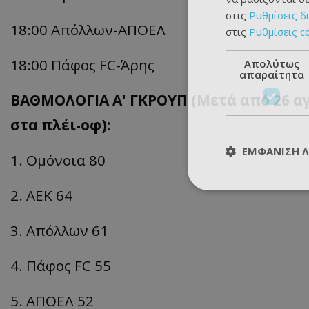
στις
Ρυθμίσεις δ
18:00 Απόλλων-
ΑΠΟΕΛ
στις
Ρυθμίσεις c
18:00 Πάφος FC-Άρης
Απολύτως
απαραίτητα
ΒΑΘΜΟΛΟΓΙΑ Α' ΓΚΡΟΥΠ (Μετά από 26 αγ
στα πλέι-οφ):
ΕΜΦΆΝΙΣΗ 
1. Ομόνοια 80
2. ΑΕΚ 64
3. Απόλλων 61
4. Πάφος FC 55
5. ΑΠΟΕΛ 52