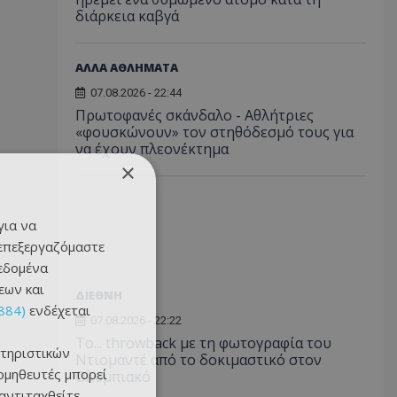
διάρκεια καβγά
ΑΛΛΑ ΑΘΛΗΜΑΤΑ
07.08.2026 - 22:44
Πρωτοφανές σκάνδαλο - Aθλήτριες
«φουσκώνουν» τον στηθόδεσμό τους για
να έχουν πλεονέκτημα
×
για να
 επεξεργαζόμαστε
δεδομένα
εων και
ΔΙΕΘΝΗ
884)
ενδέχεται
07.08.2026 - 22:22
Το... throwback με τη φωτογραφία του
τηριστικών
Ντιομαντέ από το δοκιμαστικό στον
ομηθευτές μπορεί
Ολυμπιακό
 αντιταχθείτε