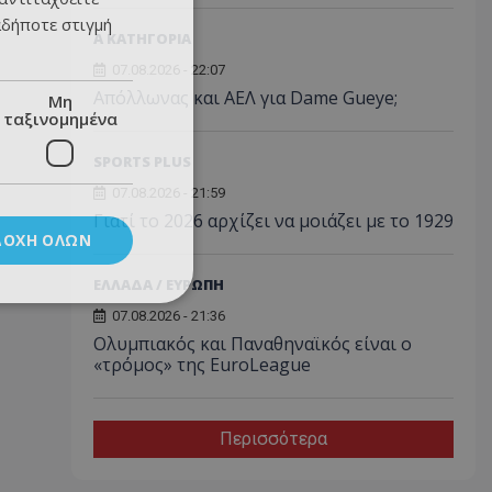
αδήποτε στιγμή
Α ΚΑΤΗΓΟΡΙΑ
07.08.2026 - 22:07
Απόλλωνας και ΑΕΛ για Dame Gueye;
Μη
ταξινομημένα
SPORTS PLUS
07.08.2026 - 21:59
Γιατί το 2026 αρχίζει να μοιάζει με το 1929
ΔΟΧΉ ΌΛΩΝ
ΕΛΛΑΔΑ / ΕΥΡΩΠΗ
07.08.2026 - 21:36
Ολυμπιακός και Παναθηναϊκός είναι ο
«τρόμος» της EuroLeague
Περισσότερα