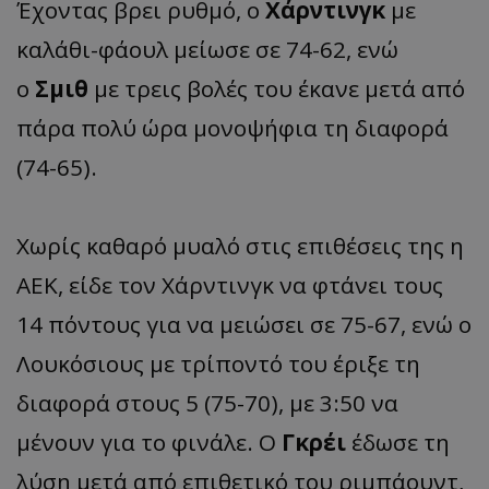
Έχοντας βρει ρυθμό, ο
Χάρντινγκ
με
καλάθι-φάουλ μείωσε σε 74-62, ενώ
ο
Σμιθ
με τρεις βολές του έκανε μετά από
πάρα πολύ ώρα μονοψήφια τη διαφορά
(74-65).
Χωρίς καθαρό μυαλό στις επιθέσεις της η
ΑΕΚ, είδε τον Χάρντινγκ να φτάνει τους
14 πόντους για να μειώσει σε 75-67, ενώ ο
Λουκόσιους με τρίποντό του έριξε τη
διαφορά στους 5 (75-70), με 3:50 να
μένουν για το φινάλε. Ο
Γκρέι
έδωσε τη
λύση μετά από επιθετικό του ριμπάουντ,