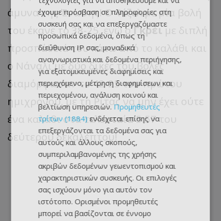
τεχνολογίες για να αποθηκεύουμε και να
άμυνα της Ένωσης! Ο Φίζελ με μία βολή
έχουμε πρόσβαση σε πληροφορίες στη
συσκευή σας και να επεξεργαζόμαστε
του έκανε το 38-25, ενώ ο
Γκρέι
με διπλή
προσωπικά δεδομένα, όπως τη
προσπάθειά του κάτω από το καλάθι και
διεύθυνση IP σας, μοναδικά
αναγνωριστικά και δεδομένα περιήγησης,
ο Νάναλι με δύο δικές του βολές
για εξατομικευμένες διαφημίσεις και
διαμόρφωσαν το 42-25 του πρώτου
περιεχόμενο, μέτρηση διαφημίσεων και
περιεχομένου, ανάλυση κοινού και
ημιχρόνου, με τη Ρίτας να μην έχει ούτε
βελτίωση υπηρεσιών.
Προμηθευτές
ένα καλάθι στα τελευταία 5:57 του
τρίτων (1884)
ενδέχεται επίσης να
επεξεργάζονται τα δεδομένα σας για
δεύτερου δεκαλέπτου!
αυτούς και άλλους σκοπούς,
συμπεριλαμβανομένης της χρήσης
ακριβών δεδομένων γεωεντοπισμού και
χαρακτηριστικών συσκευής. Οι επιλογές
σας ισχύουν μόνο για αυτόν τον
ιστότοπο. Ορισμένοι προμηθευτές
μπορεί να βασίζονται σε έννομο