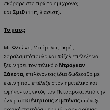
σκόραρε στο πρώτο ημίχρονο)
και
Σμιθ
(11π, 8 ασίστ).
Το ματς:
Με Φλιώνη, Μπάρτλεϊ, Γκρέι,
Χαραλαμπόπουλο και Φίζελ επέλεξε να
ξεκινήσει τον τελικό ο
Ντράγκαν
Σάκοτα
, επιλέγοντας ίδια δωδεκάδα με
εκείνη που επέλεξε στον ημιτελικό και
αφήνοντας εκτός τον Πετσάρσκι. Από την
άλλη, ο
Γκιέντριους Ζιμπένας
επέλεξε
αρχική πεντάδα με Σμιθ, Σαργκιούνας,