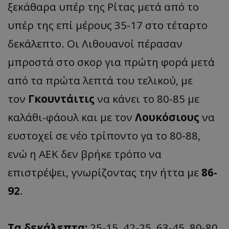
ξεκάθαρα υπέρ της Ρίτας μετά από το
υπέρ της επί μέρους 35-17 στο τέταρτο
δεκάλεπτο. Οι Λιθουανοί πέρασαν
μπροστά στο σκορ για πρώτη φορά μετά
από τα πρώτα λεπτά του τελικού, με
τον
Γκουντάιτις
να κάνει το 80-85 με
καλάθι-φάουλ και με τον
Λουκόσιους
να
ευστοχεί σε νέο τρίποντο γα το 80-88,
ενώ η ΑΕΚ δεν βρήκε τρόπο να
επιστρέψει, γνωρίζοντας την ήττα με
86-
92
.
Τα δεκάλεπτα:
25-15, 42-25, 63-45, 80-80,