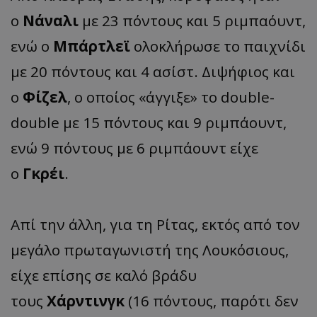
ο
Νάναλι
με 23 πόντους και 5 ριμπαόυντ,
ενώ ο
Μπάρτλεϊ
ολοκλήρωσε το παιχνίδι
με 20 πόντους και 4 ασίστ. Διψήφιος και
ο
Φίζελ
, ο οποίος «άγγιξε» το double-
double με 15 πόντους και 9 ριμπάουντ,
ενώ 9 πόντους με 6 ριμπάουντ είχε
ο
Γκρέι
.
Απί την άλλη, για τη Ρίτας, εκτός από τον
μεγάλο πρωταγωνιστή της Λουκόσιους,
είχε επίσης σε καλό βράδυ
τους
Χάρντινγκ
(16 πόντους, παρότι δεν