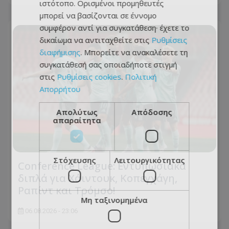
ιστότοπο. Ορισμένοι προμηθευτές
μπορεί να βασίζονται σε έννομο
συμφέρον αντί για συγκατάθεση· έχετε το
δικαίωμα να αντιταχθείτε στις
Ρυθμίσεις
διαφήμισης
. Μπορείτε να ανακαλέσετε τη
συγκατάθεσή σας οποιαδήποτε στιγμή
στις
Ρυθμίσεις cookies
.
Πολιτική
Απορρήτου
Απολύτως
Απόδοσης
απαραίτητα
Στόχευσης
Λειτουργικότητας
Conference League: Εντυπωσιακά
διπλά για Χάιντουκ, Κοπεγχάγη,
Ραπίντ και Τρόμσο!
Μη ταξινομημένα
06.08.2026 - 23:06