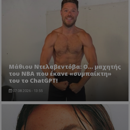
Μάθιου Ντελαβεντόβα: Ο… μαχητής
του NBA που έκανε «συμπαίκτη»
του το ChatGPT!
07.08.2026 - 13:55