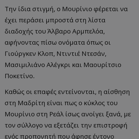
Την ίδια στιγμή, ο
Μουρίνιο
φέρεται να
έχει περάσει μπροστά στη λίστα
διαδοχής του
Άλβαρο
Αρμπελόα
,
α
φήνοντ
ας π
ίσω
ονόματα όπως οι
Γιούργκεν
Κλοπ
,
Ντιντιέ
Ντεσάν
,
Μασιμιλιάνο
Αλέγκρι
και
Μαουρίτσιο
Ποκετίνο
.
Καθώς οι επαφές εντείνονται, η αίσθηση
στη Μαδρίτη είναι πως ο κύκλος του
Μουρίνιο
στη Ρεάλ ίσως ανοίγει ξανά, με
τον σύλλογο να εξετάζει την επιστροφή
ενός προπονητή που άφησε έντονο