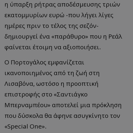
η ύπα
ρξη
ρήτρ
ας απ
οδέσμευσης
τριών
εκ
α
τομμυρίων
ευρώ -που λήγει λίγες
ημέρες πριν το τέλος της σεζόν-
δημιουργεί ένα
«
παράθυρο
»
που η Ρεάλ
φαίνεται έτοιμη να αξιοποιήσει.
Ο Πορτογάλος εμφανίζεται
ικανοποιημένος από τη ζωή στη
Λισαβόνα, ωστόσο η προοπτική
επιστροφής στο
«
Σαντιάγκο
Μπερναμπέου
»
αποτελεί μια πρόκληση
που δύσκολα θα άφηνε ασυγκίνητο τον
«Special
One
».