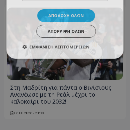
ΑΠΟΔΟΧΉ ΌΛΩΝ
ΑΠΌΡΡΙΨΗ ΌΛΩΝ
ΕΜΦΆΝΙΣΗ ΛΕΠΤΟΜΕΡΕΙΏΝ
Στη Μαδρίτη για πάντα ο Βινίσιους:
Ανανέωσε με τη Ρεάλ μέχρι το
καλοκαίρι του 2032!
06.08.2026 - 21:13