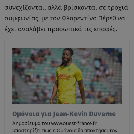
συνεχίζοντ
αι, α
λλά
β
ρίσκοντ
αι
σε
τροχιά
συμφωνί
ας,
με
τον
Φλορεντίνο
Πέρεθ
να
έχει
ανα
λά
β
ει
π
ροσω
π
ικά
τις
επα
φές
.
Ομόνοια για Jean-Kevin Duverne
Δημοσίευμα του www.ouest-france.fr
υποστηρίζει πως η Ομόνοια θα αποκτήσει τον