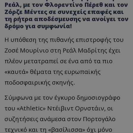
Ρεάλ, με τον Φλορεντίνο Πέρεθ και τον
Ζόρζε Μέντες σε συνεχείς επαφές και
τη ρήτρα αποδέσμευσης να ανοίγει τον
δρόμο για συμφωνία!
Η υπ
όθεση
της π
ιθ
α
νής
επ
ιστροφής
του
Ζοσέ
Μουρίνιο
στη Ρεάλ Μαδρίτης έχει
πλέον μετατραπεί σε ένα από τα πιο
«
καυτά
»
θέματα της ευρωπαϊκής
ποδοσφαιρικής σκηνής.
Σύμφωνα με τον έγκυρο δημοσιογράφο
του
«
Athletic
»
Ντέιβιντ
Ορνστάιν
, οι
συζητήσεις α
νάμεσ
α
στον
Πορτογάλο
τεχνικό
και
τη
«
βα
σίλισσ
α
»
όχι
μόνο