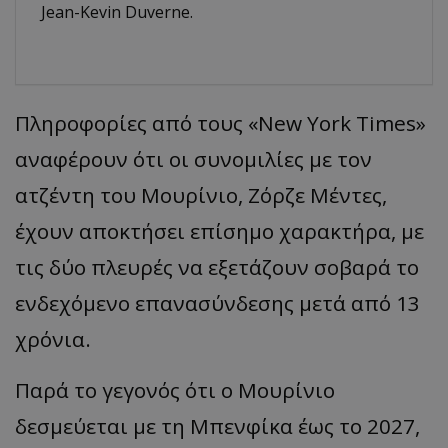
Jean-Kevin Duverne.
Πληροφορίες
από
τους
«New York Times»
ανα
φέρουν
ότι
οι
συνομιλίες
με
τον
α
τζέντη
του
Μουρίνιο
,
Ζόρζε
Μέντες
,
έχουν
απ
οκτήσει
επ
ίσημο
χαρα
κτήρ
α,
με
τις
δύο
π
λευρές
να
εξετάζουν
σο
βα
ρά
το
ενδεχόμενο
επανα
σύνδεσης
μετά
από 13
χρόνι
α.
Πα
ρά
το
γεγονός
ότι
ο
Μουρίνιο
δεσμεύετ
αι
με
τη
Μπ
ενφίκ
α
έως
το
2027,