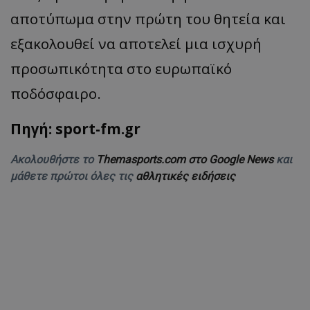
αποτύπωμα στην πρώτη του θητεία και
εξακολουθεί να αποτελεί μια ισχυρή
π
ροσω
π
ικότητ
α
στο
ευρω
πα
ϊκό
π
οδόσφ
α
ιρο
.
Πηγή: sport-fm.gr
Ακολουθήστε το
Themasports.com στο Google News
και
μάθετε πρώτοι όλες τις
αθλητικές ειδήσεις