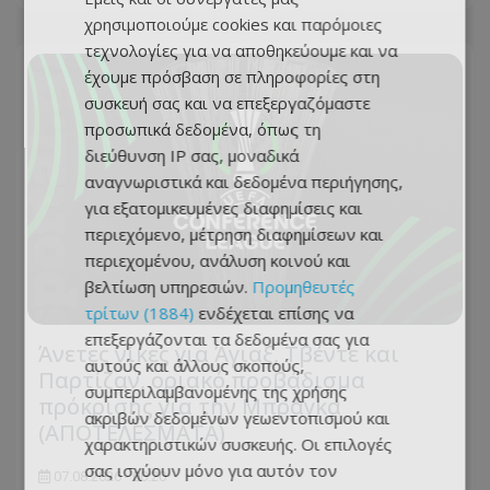
χρησιμοποιούμε cookies και παρόμοιες
τεχνολογίες για να αποθηκεύουμε και να
έχουμε πρόσβαση σε πληροφορίες στη
συσκευή σας και να επεξεργαζόμαστε
προσωπικά δεδομένα, όπως τη
διεύθυνση IP σας, μοναδικά
αναγνωριστικά και δεδομένα περιήγησης,
για εξατομικευμένες διαφημίσεις και
περιεχόμενο, μέτρηση διαφημίσεων και
περιεχομένου, ανάλυση κοινού και
βελτίωση υπηρεσιών.
Προμηθευτές
τρίτων (1884)
ενδέχεται επίσης να
επεξεργάζονται τα δεδομένα σας για
Άνετες νίκες για Άγιαξ, Τβέντε και
αυτούς και άλλους σκοπούς,
Παρτίζαν, οριακό προβάδισμα
συμπεριλαμβανομένης της χρήσης
πρόκρισης για την Μπράγκα
ακριβών δεδομένων γεωεντοπισμού και
(ΑΠΟΤΕΛΕΣΜΑΤΑ)
χαρακτηριστικών συσκευής. Οι επιλογές
σας ισχύουν μόνο για αυτόν τον
07.08.2026 - 00:20