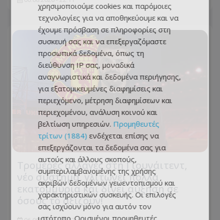
χρησιμοποιούμε cookies και παρόμοιες
τεχνολογίες για να αποθηκεύουμε και να
έχουμε πρόσβαση σε πληροφορίες στη
συσκευή σας και να επεξεργαζόμαστε
προσωπικά δεδομένα, όπως τη
διεύθυνση IP σας, μοναδικά
αναγνωριστικά και δεδομένα περιήγησης,
για εξατομικευμένες διαφημίσεις και
περιεχόμενο, μέτρηση διαφημίσεων και
περιεχομένου, ανάλυση κοινού και
βελτίωση υπηρεσιών.
Προμηθευτές
τρίτων (1884)
ενδέχεται επίσης να
επεξεργάζονται τα δεδομένα σας για
αυτούς και άλλους σκοπούς,
Τρομερές αλλαγές στη Γιουνάιτεντ,
συμπεριλαμβανομένης της χρήσης
νέο σύστημα, γλιτώνει πολλά
ακριβών δεδομένων γεωεντοπισμού και
εκατομμύρια και δίνει αύξηση σε
χαρακτηριστικών συσκευής. Οι επιλογές
όσους το αξίζουν!
σας ισχύουν μόνο για αυτόν τον
ιστότοπο. Ορισμένοι προμηθευτές