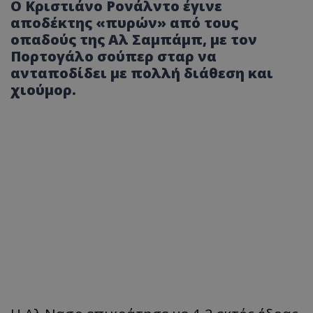
Ο Κριστιάνο Ρονάλντο έγινε
αποδέκτης «πυρών» από τους
οπαδούς της Αλ Σαμπάμπ, με τον
Πορτογάλο σούπερ σταρ να
ανταποδίδει με πολλή διάθεση και
χιούμορ.