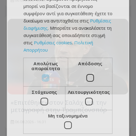
06.08.2026 - 23:27
μπορεί να βασίζονται σε έννομο
συμφέρον αντί για συγκατάθεση· έχετε το
δικαίωμα να αντιταχθείτε στις
Ρυθμίσεις
διαφήμισης
. Μπορείτε να ανακαλέσετε τη
συγκατάθεσή σας οποιαδήποτε στιγμή
στις
Ρυθμίσεις cookies
.
Πολιτική
Απορρήτου
Απολύτως
Απόδοσης
απαραίτητα
Στόχευσης
Λειτουργικότητας
«Επιτέθηκε» στον Σαλάχ για την
μεταγραφή στην Τραμπζονσπόρ
Μη ταξινομημένα
06.08.2026 - 16:31