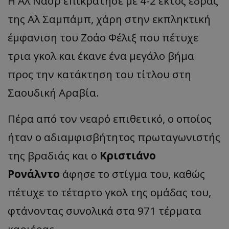
Η Αλ Νασρ επικράτησε με 4-2 εκτός έδρας
της Αλ Σαμπάμπ, χάρη στην εκπληκτική
έμφανιση του Ζοάο Φέλιξ που πέτυχε
τρια γκολ και έκανε ένα μεγάλο βήμα
προς την κατάκτηση του τίτλου στη
Σαουδική Αραβία.
Πέρα από τον νεαρό επιθετικό, ο οποίος
ήταν ο αδιαμφισβήτητος πρωταγωνιστής
της βραδιάς και ο
Κριστιάνο
Ρονάλντο
άφησε το στίγμα του, καθώς
πέτυχε το τέταρτο γκολ της ομάδας του,
φτάνοντας συνολικά στα 971 τέρματα
καριέρας.