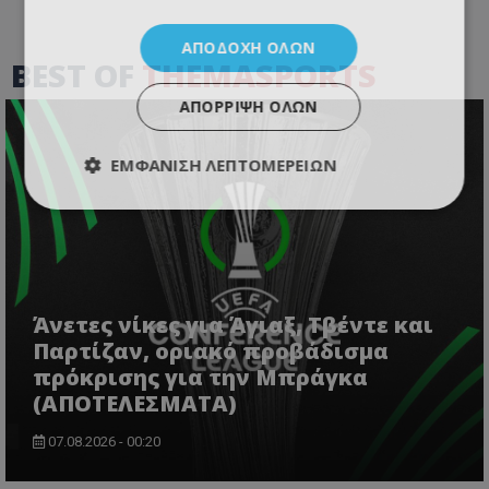
ΑΠΟΔΟΧΉ ΌΛΩΝ
BEST OF
THEMASPORTS
ΑΠΌΡΡΙΨΗ ΌΛΩΝ
ΕΜΦΆΝΙΣΗ ΛΕΠΤΟΜΕΡΕΙΏΝ
Άνετες νίκες για Άγιαξ, Τβέντε και
Παρτίζαν, οριακό προβάδισμα
πρόκρισης για την Μπράγκα
(ΑΠΟΤΕΛΕΣΜΑΤΑ)
07.08.2026 - 00:20