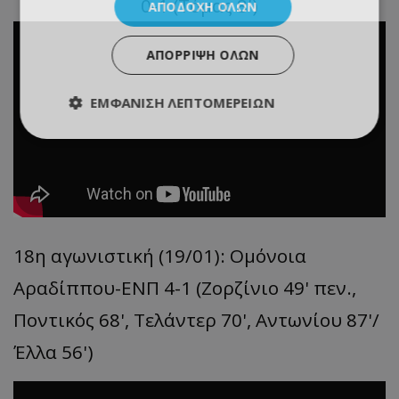
0-1 (Τόμας 8')
ΑΠΟΔΟΧΉ ΌΛΩΝ
ΑΠΌΡΡΙΨΗ ΌΛΩΝ
ΕΜΦΆΝΙΣΗ ΛΕΠΤΟΜΕΡΕΙΏΝ
18η αγωνιστική (19/01): Ομόνοια
Αραδίππου-ΕΝΠ 4-1 (Ζορζίνιο 49' πεν.,
Ποντικός 68', Τελάντερ 70', Αντωνίου 87'/
Έλλα 56')