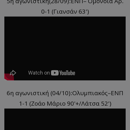
5η αγωνιστική(28/09):ΕΝΠ– Ομόνοια Αρ.
0-1 (Γιανσάν 63')
6η αγωνιστική (04/10):Ολυμπιακός–ΕΝΠ
1-1 (Ζοάο Μάριο 90'+/Λάτσα 52')