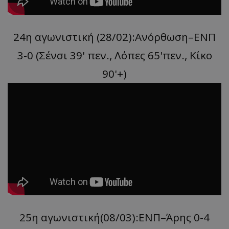
24η αγωνιστική (28/02):Ανόρθωση–ΕΝΠ
3-0 (Σένσι 39' πεν., Λόπες 65'πεν., Κίκο
90'+)
25η αγωνιστική(08/03):ΕΝΠ–Άρης 0-4