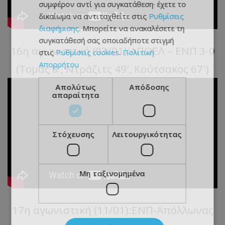
συμφέρον αντί για συγκατάθεση· έχετε το
δικαίωμα να αντιταχθείτε στις
Ρυθμίσεις
διαφήμισης
. Μπορείτε να ανακαλέσετε τη
συγκατάθεσή σας οποιαδήποτε στιγμή
16η αγωνιστική (03/01):ΑΠΟΕΛ – ΕΝΠ 3-0
στις
Ρυθμίσεις cookies
.
Πολιτική
Απορρήτου
(Τομάς 8', Ντράζιτς 49', Κούτσακος 67')
Απολύτως
Απόδοσης
απαραίτητα
Στόχευσης
Λειτουργικότητας
Μη ταξινομημένα
17η αγωνιστική (11/01):ΕΝΠ-Απόλλωνας