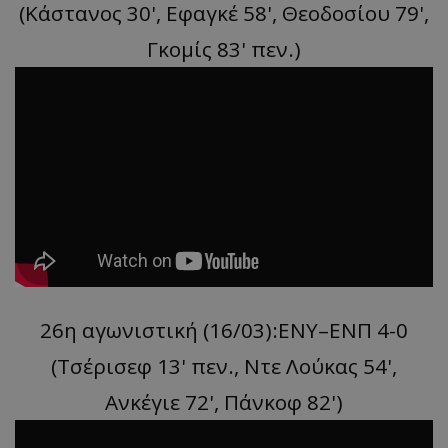
(Κάστανος 30', Εφαγκέ 58', Θεοδοσίου 79',
Γκομίς 83' πεν.)
26η αγωνιστική (16/03):ΕΝΥ–ΕΝΠ 4-0
(Τσέρισεφ 13' πεν., Ντε Λούκας 54',
Ανκέγιε 72', Πάνκοφ 82')