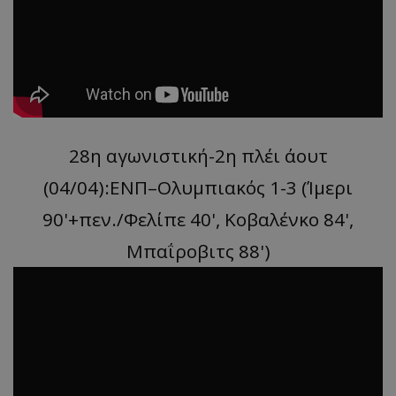
28η αγωνιστική-2η πλέι άουτ
(04/04):ΕΝΠ–Ολυμπιακός 1-3 (Ίμερι
90'+πεν./Φελίπε 40', Κοβαλένκο 84',
Μπαΐροβιτς 88')