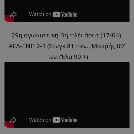
29η αγωνιστική-3η πλέι άουτ (17/04):
ΑΕΛ-ΕΝΠ 2-1 (Σινγκ 81'πεν., Μακρής 89'
πεν./Έλα 90'+)