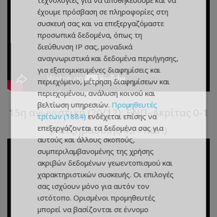
τεχνολογίες για να αποθηκεύουμε και να
έχουμε πρόσβαση σε πληροφορίες στη
συσκευή σας και να επεξεργαζόμαστε
προσωπικά δεδομένα, όπως τη
διεύθυνση IP σας, μοναδικά
αναγνωριστικά και δεδομένα περιήγησης,
για εξατομικευμένες διαφημίσεις και
περιεχόμενο, μέτρηση διαφημίσεων και
περιεχομένου, ανάλυση κοινού και
βελτίωση υπηρεσιών.
Προμηθευτές
15η αγωνιστική (20/12): ΕΝΠ–Ακρίτας 0-1
τρίτων (1884)
ενδέχεται επίσης να
(Χατζηβασίλης 45'+πεν.)
επεξεργάζονται τα δεδομένα σας για
αυτούς και άλλους σκοπούς,
συμπεριλαμβανομένης της χρήσης
ακριβών δεδομένων γεωεντοπισμού και
χαρακτηριστικών συσκευής. Οι επιλογές
σας ισχύουν μόνο για αυτόν τον
ιστότοπο. Ορισμένοι προμηθευτές
μπορεί να βασίζονται σε έννομο