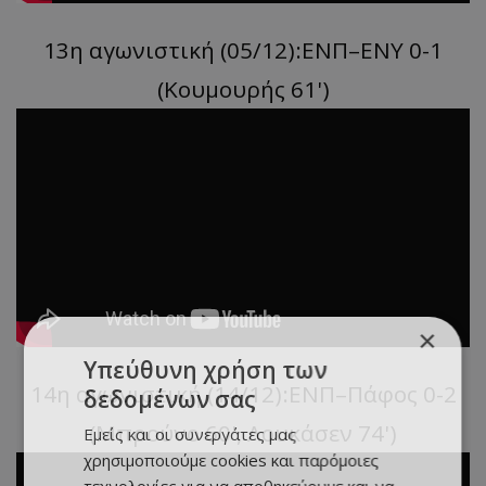
13η αγωνιστική (05/12):ΕΝΠ–ΕΝΥ 0-1
(Κουμουρής 61')
×
Υπεύθυνη χρήση των
14η αγωνιστική (14/12):ΕΝΠ–Πάφος 0-2
δεδομένων σας
(Μπρούνο 60', Λουκάσεν 74')
Εμείς και οι συνεργάτες μας
χρησιμοποιούμε cookies και παρόμοιες