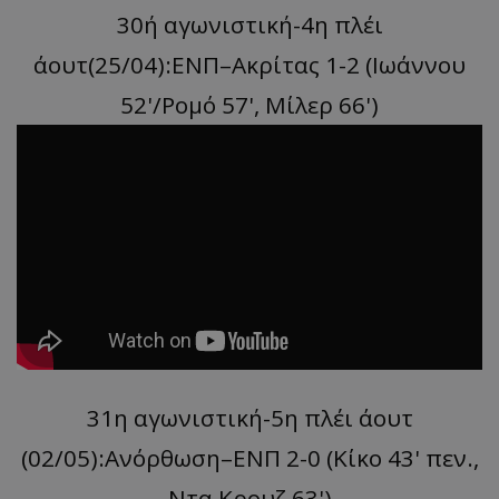
30ή αγωνιστική-4η πλέι
άουτ(25/04):ΕΝΠ–Ακρίτας 1-2 (Ιωάννου
52'/Ρομό 57', Μίλερ 66')
31η αγωνιστική-5η πλέι άουτ
(02/05):Ανόρθωση–ΕΝΠ 2-0 (Κίκο 43' πεν.,
Ντα Κρουζ 63')