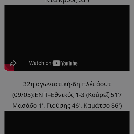
32η αγωνιστική-6η πλέι άουτ
(09/05):ΕΝΠ–Εθνικός 1-3 (Κούρεζ 51'/
Μασάδο 1', Γιούσης 46', Καμάτσο 86')