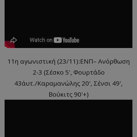
11η αγωνιστική (23/11):ΕΝΠ– Ανόρθωση
2-3 (Σέσκο 5', Φουρτάδο
43΄αυτ./Kαραμανώλης 20', Σένσι 49',
Βούκιτς 90'+)