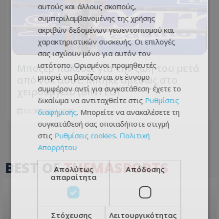
αυτούς και άλλους σκοπούς,
συμπεριλαμβανομένης της χρήσης
ακριβών δεδομένων γεωεντοπισμού και
χαρακτηριστικών συσκευής. Οι επιλογές
σας ισχύουν μόνο για αυτόν τον
ιστότοπο. Ορισμένοι προμηθευτές
Μποξέρ παλεύει για την ζωή του μετά
μπορεί να βασίζονται σε έννομο
από νοκ άουτ: Μπήκε αμέσως στο
συμφέρον αντί για συγκατάθεση· έχετε το
χειρουργείο (ΒΙΝΤΕΟ)
δικαίωμα να αντιταχθείτε στις
Ρυθμίσεις
διαφήμισης
. Μπορείτε να ανακαλέσετε τη
04.08.2026 - 15:00
συγκατάθεσή σας οποιαδήποτε στιγμή
στις
Ρυθμίσεις cookies
.
Πολιτική
Απορρήτου
BEST OF
THEMASPORTS
Απολύτως
Απόδοσης
απαραίτητα
Στόχευσης
Λειτουργικότητας