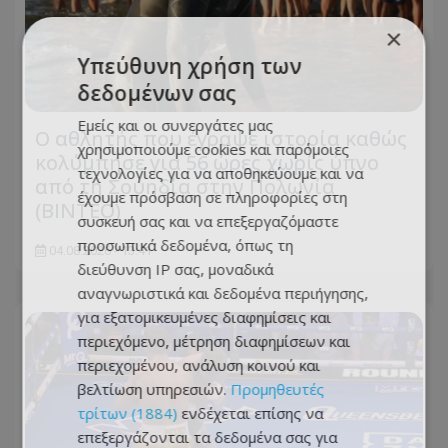
×
Υπεύθυνη χρήση των
δεδομένων σας
Εμείς και οι συνεργάτες μας
Ο αθλητής που έγραψε ιστορία καθώς
χρησιμοποιούμε cookies και παρόμοιες
κολύμπησε για 56 ώρες χωρίς ύπνο
τεχνολογίες για να αποθηκεύουμε και να
από τη Σουηδία στην Πολωνία
έχουμε πρόσβαση σε πληροφορίες στη
(ΒΙΝΤΕΟ)
συσκευή σας και να επεξεργαζόμαστε
προσωπικά δεδομένα, όπως τη
04.08.2026 - 13:41
διεύθυνση IP σας, μοναδικά
αναγνωριστικά και δεδομένα περιήγησης,
για εξατομικευμένες διαφημίσεις και
περιεχόμενο, μέτρηση διαφημίσεων και
περιεχομένου, ανάλυση κοινού και
βελτίωση υπηρεσιών.
Προμηθευτές
τρίτων (1884)
ενδέχεται επίσης να
επεξεργάζονται τα δεδομένα σας για