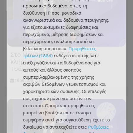
προσωπικά δεδομένα, όπως τη
διεύθυνση IP σας, μοναδικά
αναγνωριστικά και δεδομένα περιήγησης,
για εξατομικευμένες διαφημίσεις και
περιεχόμενο, μέτρηση διαφημίσεων και
περιεχομένου, ανάλυση κοινού και
βελτίωση υπηρεσιών.
Προμηθευτές
Στο Μονακό ο Λοϊζίδης για την
τρίτων (1884)
ενδέχεται επίσης να
κλήρωση της League Phase του
επεξεργάζονται τα δεδομένα σας για
Τσάμπιονς Λιγκ
αυτούς και άλλους σκοπούς,
συμπεριλαμβανομένης της χρήσης
28.08.2025 - 11:45
ακριβών δεδομένων γεωεντοπισμού και
χαρακτηριστικών συσκευής. Οι επιλογές
σας ισχύουν μόνο για αυτόν τον
ιστότοπο. Ορισμένοι προμηθευτές
μπορεί να βασίζονται σε έννομο
συμφέρον αντί για συγκατάθεση· έχετε το
δικαίωμα να αντιταχθείτε στις
Ρυθμίσεις