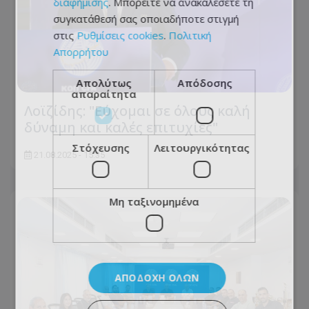
διαφήμισης
. Μπορείτε να ανακαλέσετε τη
συγκατάθεσή σας οποιαδήποτε στιγμή
στις
Ρυθμίσεις cookies
.
Πολιτική
Απορρήτου
Απολύτως
Απόδοσης
απαραίτητα
Λοϊζίδης: "Εύχομαι σε όλους καλή
δύναμη και καλές επιτυχίες"
Στόχευσης
Λειτουργικότητας
21.08.2025 - 15:35
Μη ταξινομημένα
ΑΠΟΔΟΧΉ ΌΛΩΝ