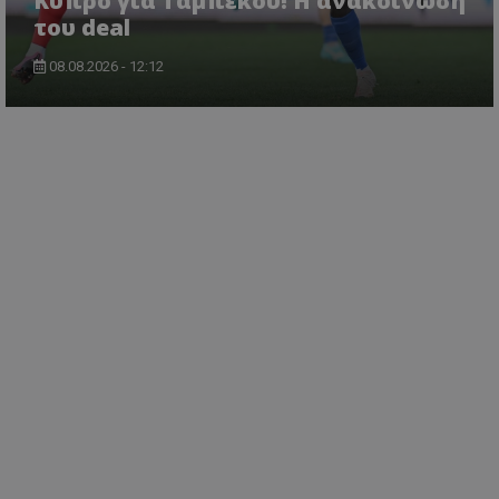
Κύπρο για Ταμπέκου! Η ανακοίνωση
του deal
08.08.2026 - 12:12