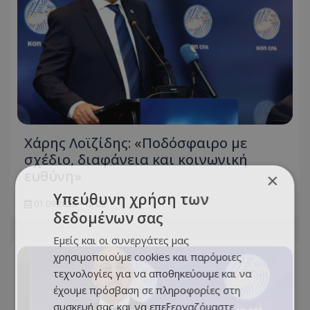
Χάρης Λοϊζίδης: «Ποδόσφαιρο με
σχέδιο, διαφάνεια και κοινωνική
ευθύνη»
×
Υπεύθυνη χρήση των
01.09.2025 - 13:00
δεδομένων σας
Εμείς και οι συνεργάτες μας
χρησιμοποιούμε cookies και παρόμοιες
τεχνολογίες για να αποθηκεύουμε και να
έχουμε πρόσβαση σε πληροφορίες στη
συσκευή σας και να επεξεργαζόμαστε