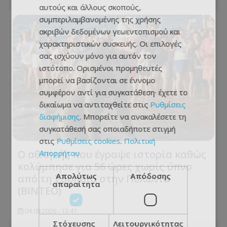
αυτούς και άλλους σκοπούς,
συμπεριλαμβανομένης της χρήσης
ακριβών δεδομένων γεωεντοπισμού και
χαρακτηριστικών συσκευής. Οι επιλογές
σας ισχύουν μόνο για αυτόν τον
ιστότοπο. Ορισμένοι προμηθευτές
μπορεί να βασίζονται σε έννομο
συμφέρον αντί για συγκατάθεση· έχετε το
δικαίωμα να αντιταχθείτε στις
Ρυθμίσεις
διαφήμισης
. Μπορείτε να ανακαλέσετε τη
συγκατάθεσή σας οποιαδήποτε στιγμή
στις
Ρυθμίσεις cookies
.
Πολιτική
Ο αθλητής που έγραψε ιστορία καθώς
Απορρήτου
κολύμπησε για 56 ώρες χωρίς ύπνο
Απολύτως
Απόδοσης
από τη Σουηδία στην Πολωνία
απαραίτητα
(ΒΙΝΤΕΟ)
04.08.2026 - 13:41
Στόχευσης
Λειτουργικότητας