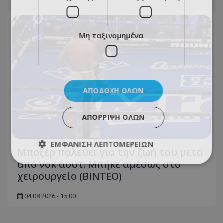
Μη ταξινομημένα
ΑΠΟΔΟΧΉ ΌΛΩΝ
ΑΠΌΡΡΙΨΗ ΌΛΩΝ
ΕΜΦΆΝΙΣΗ ΛΕΠΤΟΜΕΡΕΙΏΝ
Μποξέρ παλεύει για την ζωή του μετά
από νοκ άουτ: Μπήκε αμέσως στο
χειρουργείο (ΒΙΝΤΕΟ)
04.08.2026 - 15:00