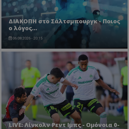
ΔΙΑΚΟΠΗ στο Σάλτσμπουργκ - Ποιος
ο λόγος...
06.08.2026 - 20:15
LIVE: Λίνκολν Ρεντ Ιμπς - Ομόνοια 0-