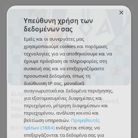
×
Υπεύθυνη χρήση των
δεδομένων σας
Εμείς και οι συνεργάτες μας
χρησιμοποιούμε cookies και παρόμοιες
τεχνολογίες για να αποθηκεύουμε και να
έχουμε πρόσβαση σε πληροφορίες στη
συσκευή σας και να επεξεργαζόμαστε
προσωπικά δεδομένα, όπως τη
διεύθυνση IP σας, μοναδικά
αναγνωριστικά και δεδομένα περιήγησης,
Διορισμός του Δρος Βάσου
για εξατομικευμένες διαφημίσεις και
Κουτσιούντα ως Γενικού Διευθυντή
περιεχόμενο, μέτρηση διαφημίσεων και
του Κυπριακού Οργανισμού
περιεχομένου, ανάλυση κοινού και
Αθλητισμού
βελτίωση υπηρεσιών.
Προμηθευτές
τρίτων (1884)
ενδέχεται επίσης να
03.08.2026 - 11:58
επεξεργάζονται τα δεδομένα σας για