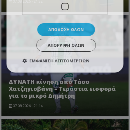
07.08.2026 - 21:32
ΑΠΟΔΟΧΉ ΌΛΩΝ
ΑΠΌΡΡΙΨΗ ΌΛΩΝ
ΕΜΦΆΝΙΣΗ ΛΕΠΤΟΜΕΡΕΙΏΝ
ΔΥΝΑΤΗ κίνηση από Τάσο
Χατζηγιοβάνη – Τεράστια εισφορά
για το μικρό Δημήτρη
07.08.2026 - 21:14