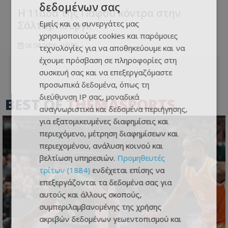
δεδομένων σας
Η 11άδα της Πάφου κόντρα στην
Εμείς και οι συνεργάτες μας
Σάλτσμπουργκ
χρησιμοποιούμε cookies και παρόμοιες
06.08.2026 - 18:53
τεχνολογίες για να αποθηκεύουμε και να
έχουμε πρόσβαση σε πληροφορίες στη
συσκευή σας και να επεξεργαζόμαστε
προσωπικά δεδομένα, όπως τη
διεύθυνση IP σας, μοναδικά
BEST OF
THEMASPORTS
αναγνωριστικά και δεδομένα περιήγησης,
για εξατομικευμένες διαφημίσεις και
περιεχόμενο, μέτρηση διαφημίσεων και
περιεχομένου, ανάλυση κοινού και
βελτίωση υπηρεσιών.
Προμηθευτές
τρίτων (1884)
ενδέχεται επίσης να
επεξεργάζονται τα δεδομένα σας για
αυτούς και άλλους σκοπούς,
συμπεριλαμβανομένης της χρήσης
ακριβών δεδομένων γεωεντοπισμού και