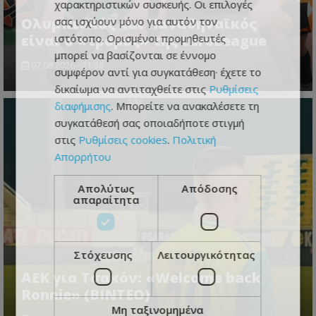
χαρακτηριστικών συσκευής. Οι επιλογές
σας ισχύουν μόνο για αυτόν τον
Ολυμπιακός και Παναθηναϊκός
ιστότοπο. Ορισμένοι προμηθευτές
είναι ο «τρόμος» της EuroLeague
μπορεί να βασίζονται σε έννομο
07.08.2026 - 21:36
συμφέρον αντί για συγκατάθεση· έχετε το
δικαίωμα να αντιταχθείτε στις
Ρυθμίσεις
διαφήμισης
. Μπορείτε να ανακαλέσετε τη
συγκατάθεσή σας οποιαδήποτε στιγμή
στις
Ρυθμίσεις cookies
.
Πολιτική
Απορρήτου
Απολύτως
Απόδοσης
απαραίτητα
Στόχευσης
Λειτουργικότητας
ΑΕΚ για Τσακόν: «Welcome back
Ronnie» (ΒΙΝΤΕΟ)
Μη ταξινομημένα