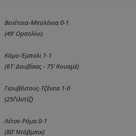
Βενέτσια-Μπολόνια 0-1
(49' Ορσολίνι)
Κόμο-Έμπολι 1-1
(61' Δουβίκας - 75' Κουαμέ)
Γιουβέντους-Τζένοα 1-0
(25΄Γιλντίζ)
Λέτσε-Ρόμα 0-1
(80' Ντόβμπικ)