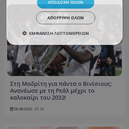
ΑΠΟΔΟΧΉ ΌΛΩΝ
ΑΠΌΡΡΙΨΗ ΌΛΩΝ
ΕΜΦΆΝΙΣΗ ΛΕΠΤΟΜΕΡΕΙΏΝ
Στη Μαδρίτη για πάντα ο Βινίσιους:
Ανανέωσε με τη Ρεάλ μέχρι το
καλοκαίρι του 2032!
06.08.2026 - 21:13