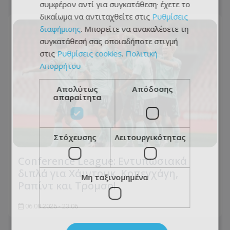
συμφέρον αντί για συγκατάθεση· έχετε το
δικαίωμα να αντιταχθείτε στις
Ρυθμίσεις
διαφήμισης
. Μπορείτε να ανακαλέσετε τη
συγκατάθεσή σας οποιαδήποτε στιγμή
στις
Ρυθμίσεις cookies
.
Πολιτική
Απορρήτου
Απολύτως
Απόδοσης
απαραίτητα
Στόχευσης
Λειτουργικότητας
Conference League: Εντυπωσιακά
διπλά για Χάιντουκ, Κοπεγχάγη,
Μη ταξινομημένα
Ραπίντ και Τρόμσο!
06.08.2026 - 23:06