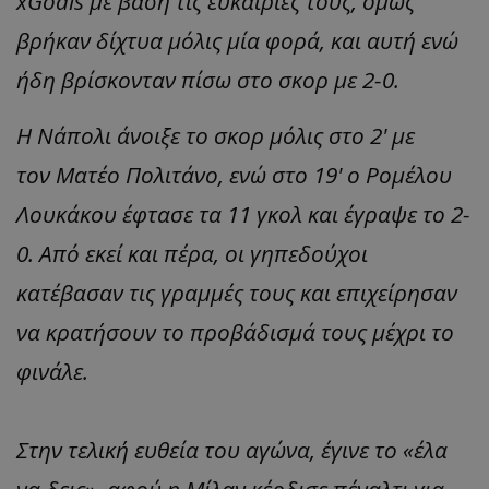
xGoals με βάση τις ευκαιρίες τους, όμως
βρήκαν δίχτυα μόλις μία φορά, και αυτή ενώ
ήδη βρίσκονταν πίσω στο σκορ με 2-0.
Η Νάπολι άνοιξε το σκορ μόλις στο 2' με
τον Ματέο Πολιτάνο, ενώ στο 19' ο Ρομέλου
Λουκάκου έφτασε τα 11 γκολ και έγραψε το 2-
0. Από εκεί και πέρα, οι γηπεδούχοι
κατέβασαν τις γραμμές τους και επιχείρησαν
να κρατήσουν το προβάδισμά τους μέχρι το
φινάλε.
Στην τελική ευθεία του αγώνα, έγινε το «έλα
να δεις», αφού η Μίλαν κέρδισε πέναλτι για