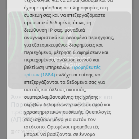
τεχνολογίες για να αποθηκεύουμε και να
έχουμε πρόσβαση σε πληροφορίες στη
συσκευή σας και να επεξεργαζόμαστε
προσωπικά δεδομένα, όπως τη
διεύθυνση IP σας, μοναδικά
αναγνωριστικά και δεδομένα περιήγησης,
για εξατομικευμένες διαφημίσεις και
περιεχόμενο, μέτρηση διαφημίσεων και
περιεχομένου, ανάλυση κοινού και
βελτίωση υπηρεσιών.
Προμηθευτές
τρίτων (1884)
ενδέχεται επίσης να
επεξεργάζονται τα δεδομένα σας για
αυτούς και άλλους σκοπούς,
Άνετες νίκες για Άγιαξ, Τβέντε και
συμπεριλαμβανομένης της χρήσης
Παρτίζαν, οριακό προβάδισμα
ακριβών δεδομένων γεωεντοπισμού και
πρόκρισης για την Μπράγκα
χαρακτηριστικών συσκευής. Οι επιλογές
(ΑΠΟΤΕΛΕΣΜΑΤΑ)
σας ισχύουν μόνο για αυτόν τον
ιστότοπο. Ορισμένοι προμηθευτές
07.08.2026 - 00:20
μπορεί να βασίζονται σε έννομο