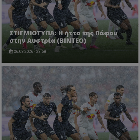
ΣΤΙΓΜΙΟΤΥΠΑ: Η ήττα της Πάφου
στην Αυστρία (ΒΙΝΤΕΟ)
06.08.2026 - 23:58