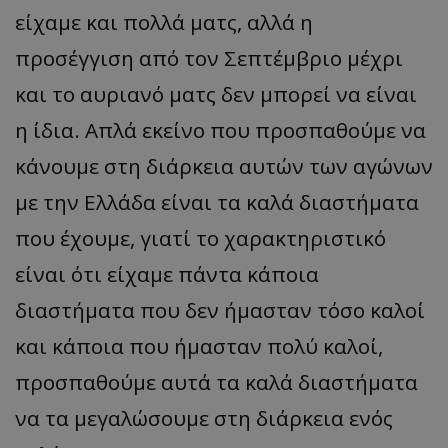
είχαμε και πολλά ματς, αλλά η
προσέγγιση από τον Σεπτέμβριο μέχρι
και το αυριανό ματς δεν μπορεί να είναι
η ίδια. Απλά εκείνο που προσπαθούμε να
κάνουμε στη διάρκεια αυτών των αγώνων
με την Ελλάδα είναι τα καλά διαστήματα
που έχουμε, γιατί το χαρακτηριστικό
είναι ότι είχαμε πάντα κάποια
διαστήματα που δεν ήμασταν τόσο καλοί
και κάποια που ήμασταν πολύ καλοί,
προσπαθούμε αυτά τα καλά διαστήματα
να τα μεγαλώσουμε στη διάρκεια ενός