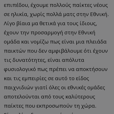
επιπέδου, έχουμε πολλούς παίκτες νέους
σε ηλικία, χωρίς πολλά ματς στην Εθνική.
Λίγο βίαια μα θετικά για τους ίδιους,
έχουν την προσαρμογή στην Εθνική
ομάδα και νομίζω πως είναι μια πλειάδα
παικτών που δεν αμφιβάλουμε ότι έχουν
τις δυνατότητες, είναι απόλυτα
φυσιολογικό πως πρέπει να αποκτήσουν
και τις εμπειρίες σε αυτό το είδος
παιχνιδιών γιατί όλες οι εθνικές ομάδες
αποτελούνται από τους καλύτερους
παίκτες που εκπροσωπούν τη χώρα.