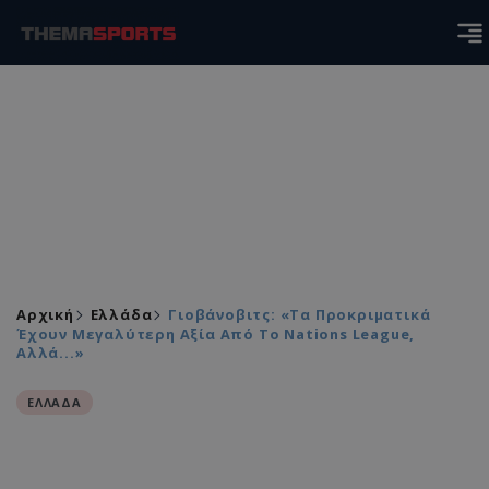
Αρχική
Ελλάδα
Γιοβάνοβιτς: «Τα Προκριματικά
Έχουν Μεγαλύτερη Αξία Από Το Nations League,
Αλλά...»
ΕΛΛΑΔΑ