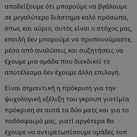
αποδείξουμε ότι μπορούμε να βγάλουμε
σε μεγαλύτερο διάστημα καλό πρόσωπο,
όπως και αύριο, αυτός είναι ο στόχος μας,
επειδή δεν μπορούμε να προπονούμαστε,
μέσα από αναλύσεις και συζητήσεις να
έχουμε μια ομάδα που διεκδικεί το
αποτέλεσμα δεν έχουμε άλλη επιλογή.
Είναι σημαντική η πρόκριση για την
ψυχολογική εξέλιξη του γκρουπ γιατίμία
πρόκριση σε αυτά τα δύο ματς και για το
ποδόσφαιρό μας, γιατί αργότερα θα
έχουμε να αντιμετωπίσουμε ομάδες τοπ