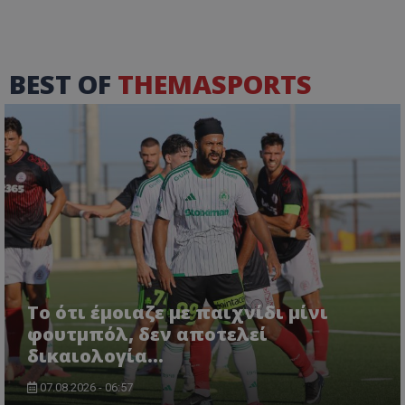
BEST OF
THEMASPORTS
Το ότι έμοιαζε με παιχνίδι μίνι
φουτμπόλ, δεν αποτελεί
δικαιολογία…
07.08.2026 - 06:57