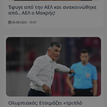
Έφυγε από την ΑΕΛ και ανακοινώθηκε
από... ΑΕΛ ο Μακρής!
06.08.2026 - 15:07
Ολυμπιακός: Ετοιμάζει «τριπλό