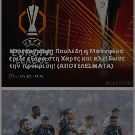
Με υπογραφή Παυλίδη η Μπενφίκα
έριξε εξάρα στη Χαρτς και κλείδωσε
την πρόκριση! (ΑΠΟΤΕΛΕΣΜΑΤΑ)
07.08.2026 - 00:08