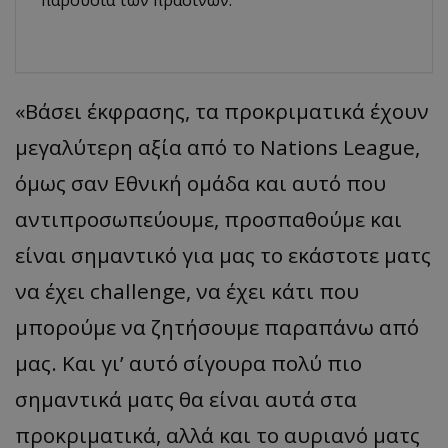
παρουσία των πρασίνων.
«Βάσει έκφρασης, τα προκριματικά έχουν
μεγαλύτερη αξία από το Nations League,
όμως σαν Εθνική ομάδα και αυτό που
αντιπροσωπεύουμε, προσπαθούμε και
είναι σημαντικό για μας το εκάστοτε ματς
να έχει challenge, να έχει κάτι που
μπορούμε να ζητήσουμε παραπάνω από
μας. Και γι’ αυτό σίγουρα πολύ πιο
σημαντικά ματς θα είναι αυτά στα
προκριματικά, αλλά και το αυριανό ματς