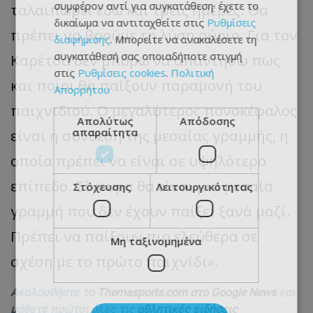
συμφέρον αντί για συγκατάθεση· έχετε το
ταλαιπωρεί εδώ και τρεις ημέρες. Θα
δικαίωμα να αντιταχθείτε στις
Ρυθμίσεις
πρέπει να βρούμε τη λύση αύριο. Για τον
διαφήμισης
. Μπορείτε να ανακαλέσετε τη
συγκατάθεσή σας οποιαδήποτε στιγμή
Καρέτσα δεν μπορώ να απαντήσω πως
στις
Ρυθμίσεις cookies
.
Πολιτική
και ποιοι θα παίξουν παραμονή του
Απορρήτου
παιχνιδιού. Ο μεγαλύτερος πονοκέφαλος
Απολύτως
Απόδοσης
απαραίτητα
είναι η σύνθεση της μεσαίας γραμμής, η
οποία πρέπει να είναι σε υψηλότερο
επίπεδο. Σίγουρα θα είναι μια μεσαία
Στόχευσης
Λειτουργικότητας
γραμμή που δεν έχουν παίξει ξανά μαζί.
Πρέπει να παίξουν πιο ελεύθερα σε
Μη ταξινομημένα
σχέση με το πρώτο παιχνίδι».
Ακολουθήστε το
Themasports.com στο Google News
και
μάθετε πρώτοι όλες τις
αθλητικές ειδήσεις