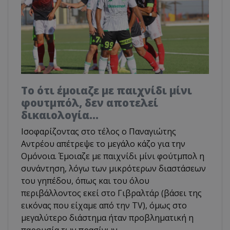
Το ότι έμοιαζε με παιχνίδι μίνι
φουτμπόλ, δεν αποτελεί
δικαιολογία…
Ισοφαρίζοντας στο τέλος ο Παναγιώτης
Αντρέου απέτρεψε το μεγάλο κάζο για την
Ομόνοια. Έμοιαζε με παιχνίδι μίνι φούτμπολ η
συνάντηση, λόγω των μικρότερων διαστάσεων
του γηπέδου, όπως και του όλου
περιβάλλοντος εκεί στο Γιβραλτάρ (βάσει της
εικόνας που είχαμε από την TV), όμως στο
μεγαλύτερο διάστημα ήταν προβληματική η