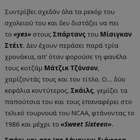
Συντρίβει σχεδόν όλα τα ρεκόρ του
σχολειού του και δεν διστάζει να πει
το
«yes»
στους
Σπάρτανς
του
Μίσιγκαν
Στέιτ
. Δεν έχουν περάσει παρά τρία
χρονάκια, απ’ όταν φορούσε τη φανέλα
τους κοτζάμ
Μάτζικ Τζόνσον
,
χαρίζοντάς τους και τον τίτλο. Ο… δύο
κεφάλια κοντύτερος,
Σκάιλς
, γεμίζει τα
παπούτσια του και τους επαναφέρει στο
τελικό τουρνουά του NCAA, φτάνοντας το
1986 και μέχρι το
«Sweet Sixteen»
.
Σπάει και στο Ιστ Λάνσινγκ διάφορα