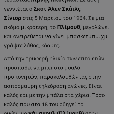
γεννιέται ο
Σκοτ Άλεν Σκάιλς
Σίνιορ
στις 5 Μαρτίου του 1964. Σε μια
ακόμα μικρότερη, το
Πλίμουθ
, μεγαλώνει
και ονειρεύεται να γίνει μπασκετμπ… χμ,
γράψτε λάθος, κόουτς.
Από την τρυφερή ηλικία των επτά ετών
προσπαθεί να μπει στο μυαλό
προπονητών, παρακολουθώντας στην
ασπρόμαυρη τηλεόραση αγώνες. Είναι
καλός και με την μπάλα στα χέρια. Τόσο
καλός που στα 18 του οδηγεί το
ομώνυμο
χάι σκουλ (Πλίμουθ)
στην