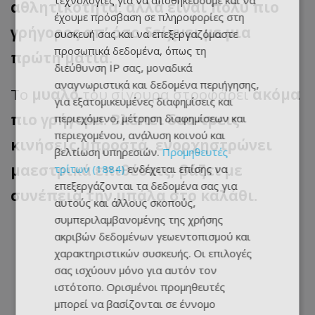
τεχνολογίες για να αποθηκεύουμε και να
αθλητικότητα, αλλά είναι πολύ πιο
έχουμε πρόσβαση σε πληροφορίες στη
γρήγορος απ’ όσο δείχνει με μια
συσκευή σας και να επεξεργαζόμαστε
προσωπικά δεδομένα, όπως τη
πρώτη ματιά.
διεύθυνση IP σας, μοναδικά
αναγνωριστικά και δεδομένα περιήγησης,
Το
μυαλό
του σίγουρα στροφάρει
ακόμα
για εξατομικευμένες διαφημίσεις και
πιο γρήγορα. Βλέπει δυο-τρεις
περιεχόμενο, μέτρηση διαφημίσεων και
περιεχομένου, ανάλυση κοινού και
κινήσεις μπροστά, ενορχηστρώνει
βελτίωση υπηρεσιών.
Προμηθευτές
μαεστρικά επιθέσεις, βάζει με
τρίτων (1884)
ενδέχεται επίσης να
επεξεργάζονται τα δεδομένα σας για
συνέπεια την μπάλα στο καλάθι.
αυτούς και άλλους σκοπούς,
συμπεριλαμβανομένης της χρήσης
ακριβών δεδομένων γεωεντοπισμού και
χαρακτηριστικών συσκευής. Οι επιλογές
σας ισχύουν μόνο για αυτόν τον
ιστότοπο. Ορισμένοι προμηθευτές
μπορεί να βασίζονται σε έννομο