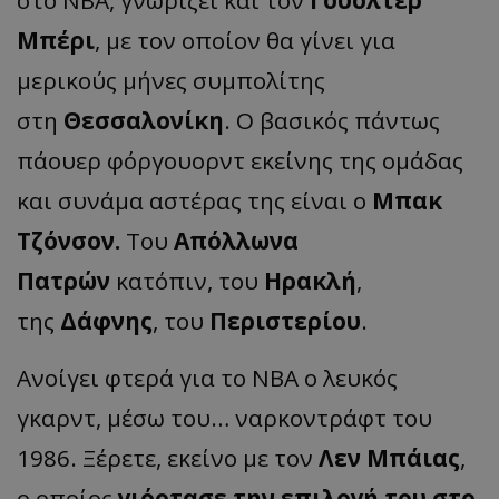
Μπέρι
, με τον οποίον θα γίνει για
μερικούς μήνες συμπολίτης
στη
Θεσσαλονίκη
. Ο βασικός πάντως
πάουερ φόργουορντ εκείνης της ομάδας
και συνάμα αστέρας της είναι ο
Μπακ
Τζόνσον.
Του
Απόλλωνα
Πατρών
κατόπιν, του
Ηρακλή
,
της
Δάφνης
, του
Περιστερίου
.
Ανοίγει φτερά για το ΝΒΑ ο λευκός
γκαρντ, μέσω του… ναρκοντράφτ του
1986. Ξέρετε, εκείνο με τον
Λεν Μπάιας
,
ο οποίος
γιόρτασε την επιλογή του στο