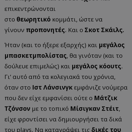
επικεντρώνονται
στο
θεωρητικό
κομμάτι, ώστε να
γίνουν
προπονητές
. Και ο
Σκοτ Σκάιλς.
Ήταν (και το ήξερε εξαρχής) και
μεγάλος
μπασκετμπολίστας
, θα γινόταν (και το
δούλευε επιμελώς) και
μεγάλος κόουτς
.
Γι’ αυτό από τα κολεγιακά του χρόνια,
όταν στο
Ιστ Λάνσινγκ
εμφάνιζε νούμερα
που δεν είχε εμφανίσει ούτε ο
Μάτζικ
Τζόνσον
με το τοπικό
Μίσιγκαν Στέιτ
,
είχε φροντίσει να δημιουργήσει τα δικά
του plays. Να καταγράψει τις
δικές του