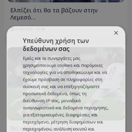
Ελπίζει ότι θα τα βάζουν στην
Λεμεσό…
07.08.2026 - 10:50
×
Υπεύθυνη χρήση των
δεδομένων σας
Εμείς και οι συνεργάτες μας
χρησιμοποιούμε cookies και παρόμοιες
τεχνολογίες για να αποθηκεύουμε και να
έχουμε πρόσβαση σε πληροφορίες στη
συσκευή σας και να επεξεργαζόμαστε
προσωπικά δεδομένα, όπως τη
διεύθυνση IP σας, μοναδικά
αναγνωριστικά και δεδομένα περιήγησης,
για εξατομικευμένες διαφημίσεις και
περιεχόμενο, μέτρηση διαφημίσεων και
Θα κάψει καρδιές ο Μουράτ…
περιεχομένου, ανάλυση κοινού και