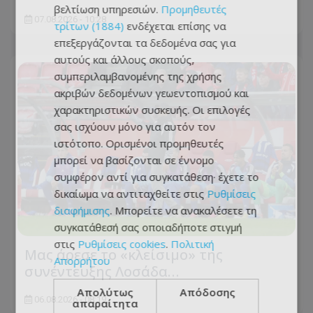
βελτίωση υπηρεσιών.
Προμηθευτές
07.08.2026 - 10:28
τρίτων (1884)
ενδέχεται επίσης να
επεξεργάζονται τα δεδομένα σας για
αυτούς και άλλους σκοπούς,
συμπεριλαμβανομένης της χρήσης
ακριβών δεδομένων γεωεντοπισμού και
χαρακτηριστικών συσκευής. Οι επιλογές
σας ισχύουν μόνο για αυτόν τον
ιστότοπο. Ορισμένοι προμηθευτές
μπορεί να βασίζονται σε έννομο
συμφέρον αντί για συγκατάθεση· έχετε το
δικαίωμα να αντιταχθείτε στις
Ρυθμίσεις
διαφήμισης
. Μπορείτε να ανακαλέσετε τη
συγκατάθεσή σας οποιαδήποτε στιγμή
στις
Ρυθμίσεις cookies
.
Πολιτική
Μας άρεσε το «κλείσιμο» της
Απορρήτου
συνέντευξης Λοσάδα…
Απολύτως
Απόδοσης
06.08.2026 - 08:19
απαραίτητα