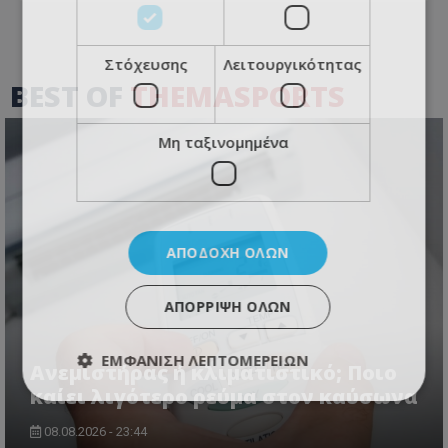
Στόχευσης
Λειτουργικότητας
BEST OF
THEMASPORTS
Μη ταξινομημένα
ΑΠΟΔΟΧΉ ΌΛΩΝ
ΑΠΌΡΡΙΨΗ ΌΛΩΝ
ΕΜΦΆΝΙΣΗ ΛΕΠΤΟΜΕΡΕΙΏΝ
Ανεμιστήρας ή κλιματιστικό; Ποιο
καίει λιγότερο ρεύμα στον καύσωνα
08.08.2026 - 23:44