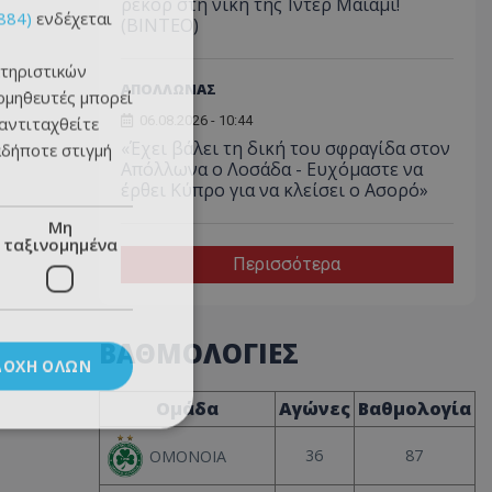
ρεκόρ στη νίκη της Ίντερ Μαϊάμι!
884)
ενδέχεται
(ΒΙΝΤΕΟ)
τηριστικών
ΑΠΟΛΛΩΝΑΣ
ομηθευτές μπορεί
 αντιταχθείτε
06.08.2026 - 10:44
«Έχει βάλει τη δική του σφραγίδα στον
αδήποτε στιγμή
Απόλλωνα ο Λοσάδα - Ευχόμαστε να
έρθει Κύπρο για να κλείσει ο Ασορό»
Μη
ταξινομημένα
Περισσότερα
ΒΑΘΜΟΛΟΓΙΕΣ
ΔΟΧΉ ΌΛΩΝ
Ομάδα
Αγώνες
Βαθμολογία
36
87
ΟΜΟΝΟΙΑ