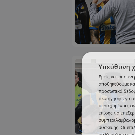
Υπεύθυνη 
Εμείς και οι συν
αποθηκεύουμε κα
προσωπικά δεδομ
περιήγησης, για 
περιεχομένου, α
επίσης να επεξε
συμπεριλαμβανομ
συσκευής. Οι επ
να βασίζονται σε