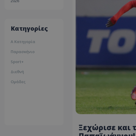
2026
30ºc
Λευκωσία
35ºc
Κατηγορίες
Α Κατηγορία
Παρασκήνιο
Sport+
Διεθνή
Ομάδες
Ξεχώρισε και 
Παπαϊωάννου!