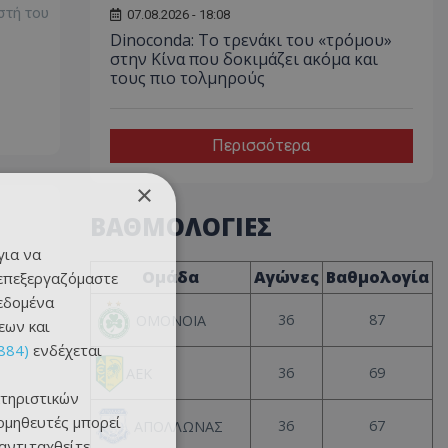
στή του
07.08.2026 - 18:08
Dinoconda: Το τρενάκι του «τρόμου»
στην Κίνα που δοκιμάζει ακόμα και
τους πιο τολμηρούς
Περισσότερα
×
ΒΑΘΜΟΛΟΓΙΕΣ
για να
Ομάδα
Αγώνες
Βαθμολογία
 επεξεργαζόμαστε
δεδομένα
36
87
ΟΜΟΝΟΙΑ
εων και
884)
ενδέχεται
36
69
ΑΕΚ
τηριστικών
ομηθευτές μπορεί
36
67
ΑΠΟΛΛΩΝΑΣ
 αντιταχθείτε