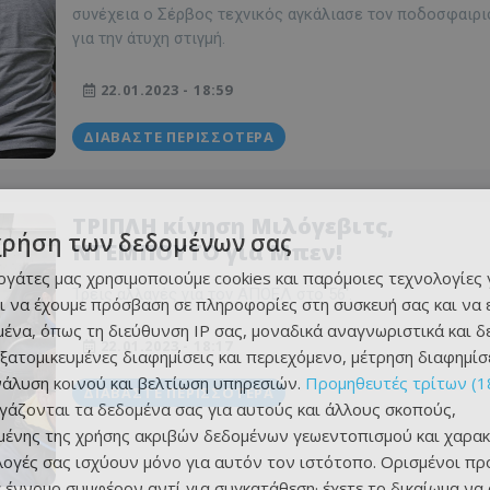
συνέχεια ο Σέρβος τεχνικός αγκάλιασε τον ποδοσφαιρι
για την άτυχη στιγμή.
22.01.2023 - 18:59
ΔΙΑΒΆΣΤΕ ΠΕΡΙΣΣΌΤΕΡΑ
ΤΡΙΠΛΗ κίνηση Μιλόγεβιτς,
χρήση των δεδομένων σας
ΝΤΕΜΠΟΥΤΟ για Μπεν!
εργάτες μας χρησιμοποιούμε cookies και παρόμοιες τεχνολογίες 
Τρεις αλλαγές για τον ΑΠΟΕΛ στο 56'.
ι να έχουμε πρόσβαση σε πληροφορίες στη συσκευή σας και να
ένα, όπως τη διεύθυνση IP σας, μοναδικά αναγνωριστικά και 
22.01.2023 - 18:17
εξατομικευμένες διαφημίσεις και περιεχόμενο, μέτρηση διαφημίσ
νάλυση κοινού και βελτίωση υπηρεσιών.
Προμηθευτές τρίτων (1
ΔΙΑΒΆΣΤΕ ΠΕΡΙΣΣΌΤΕΡΑ
ργάζονται τα δεδομένα σας για αυτούς και άλλους σκοπούς,
ένης της χρήσης ακριβών δεδομένων γεωεντοπισμού και χαρακ
ιλογές σας ισχύουν μόνο για αυτόν τον ιστότοπο. Ορισμένοι πρ
 έννομο συμφέρον αντί για συγκατάθεση· έχετε το δικαίωμα να