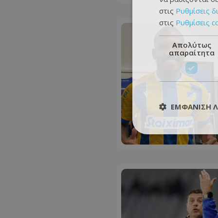
στις
Ρυθμίσεις δ
στις
Ρυθμίσεις c
Απολύτως
απαραίτητα
ΕΜΦΆΝΙΣΗ 