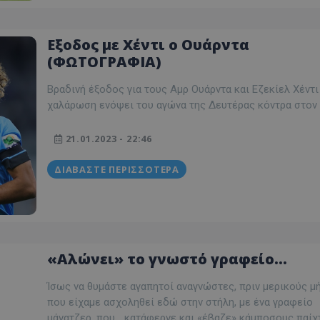
Εξοδος με Χέντι ο Ουάρντα
(ΦΩΤΟΓΡΑΦΙΑ)
Βραδινή έξοδος για τους Αμρ Ουάρντα και Εζεκίελ Χέντι γ
χαλάρωση ενόψει του αγώνα της Δευτέρας κόντρα στον 
21.01.2023 - 22:46
ΔΙΑΒΆΣΤΕ ΠΕΡΙΣΣΌΤΕΡΑ
«Αλώνει» το γνωστό γραφείο…
Ίσως να θυμάστε αγαπητοί αναγνώστες, πριν μερικούς μή
που είχαμε ασχοληθεί εδώ στην στήλη, με ένα γραφείο
μάνατζερ, που… κατάφερνε και «έβαζε» κάμποσους παίχ