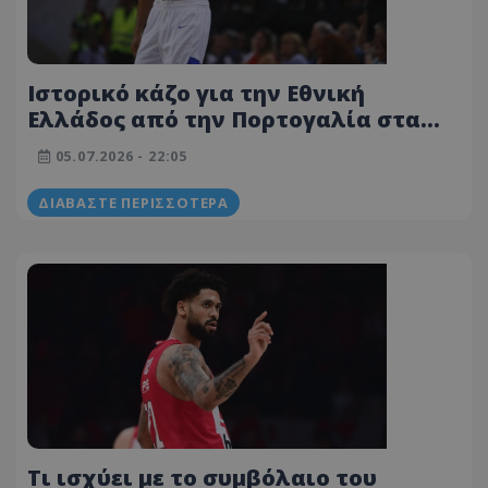
Ιστορικό κάζο για την Εθνική
Ελλάδος από την Πορτογαλία στα
Άνω Λιόσια και... έμπλεξε για τα
05.07.2026 - 22:05
καλά
ΔΙΑΒΆΣΤΕ ΠΕΡΙΣΣΌΤΕΡΑ
Τι ισχύει με το συμβόλαιο του