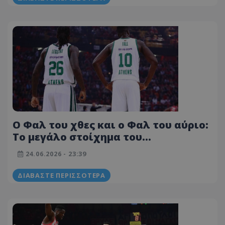
Ο Φαλ του χθες και ο Φαλ του αύριο:
Το μεγάλο στοίχημα του
Παναθηναϊκού
24.06.2026 - 23:39
ΔΙΑΒΆΣΤΕ ΠΕΡΙΣΣΌΤΕΡΑ