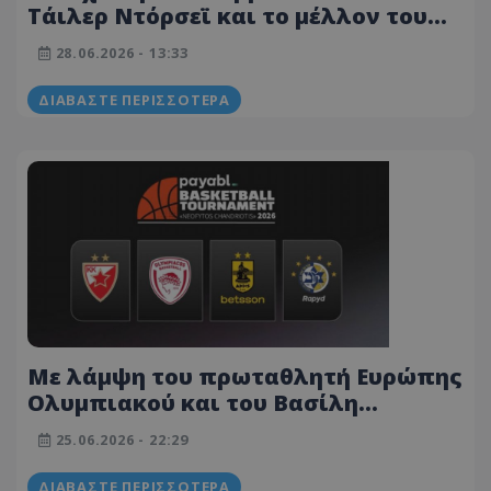
Τάιλερ Ντόρσεϊ και το μέλλον του
στον Ολυμπιακό
28.06.2026 - 13:33
ΔΙΑΒΆΣΤΕ ΠΕΡΙΣΣΌΤΕΡΑ
Με λάμψη του πρωταθλητή Ευρώπης
Ολυμπιακού και του Βασίλη
Σπανούλη το τουρνουά «Νεόφυτος
25.06.2026 - 22:29
Χανδριώτης» του 2026
ΔΙΑΒΆΣΤΕ ΠΕΡΙΣΣΌΤΕΡΑ