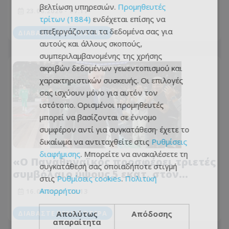
βελτίωση υπηρεσιών.
Προμηθευτές
23.06.2026 - 07:17
τρίτων (1884)
ενδέχεται επίσης να
επεξεργάζονται τα δεδομένα σας για
ΔΙΑΒΆΣΤΕ ΠΕΡΙΣΣΌΤΕΡΑ
αυτούς και άλλους σκοπούς,
συμπεριλαμβανομένης της χρήσης
ακριβών δεδομένων γεωεντοπισμού και
χαρακτηριστικών συσκευής. Οι επιλογές
σας ισχύουν μόνο για αυτόν τον
ιστότοπο. Ορισμένοι προμηθευτές
μπορεί να βασίζονται σε έννομο
συμφέρον αντί για συγκατάθεση· έχετε το
δικαίωμα να αντιταχθείτε στις
Ρυθμίσεις
διαφήμισης
. Μπορείτε να ανακαλέσετε τη
«Ο Παναθηναϊκός προσφέρει τριετές
συγκατάθεσή σας οποιαδήποτε στιγμή
συμβόλαιο ύψους 5 εκατ. στον
στις
Ρυθμίσεις cookies
.
Πολιτική
Ομπράντοβιτς»
Απορρήτου
16.06.2026 - 22:13
Απολύτως
Απόδοσης
ΔΙΑΒΆΣΤΕ ΠΕΡΙΣΣΌΤΕΡΑ
απαραίτητα