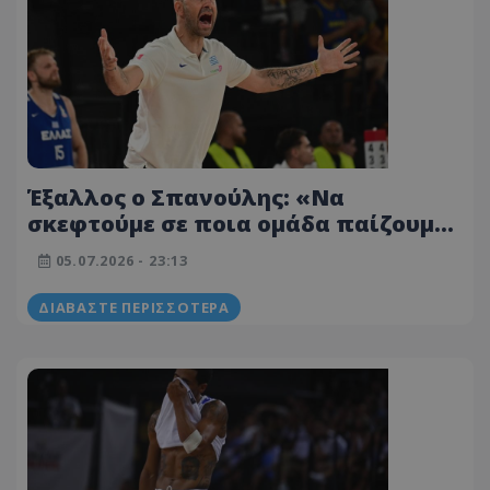
Έξαλλος ο Σπανούλης: «Να
σκεφτούμε σε ποια ομάδα παίζουμε,
σαν να ήρθαμε από διακοπές»
05.07.2026 - 23:13
ΔΙΑΒΆΣΤΕ ΠΕΡΙΣΣΌΤΕΡΑ