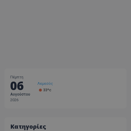
Πέμπτη
06
Λεμεσός
33ºc
Αυγούστου
Λάρνακα
2026
30ºc
Λευκωσία
35ºc
Κατηγορίες