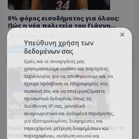
0% φόρος εισοδήματος για όλους:
Πώς η νέα πολιτεία του Γιάννη
βγάζει δισεκατομμύρια χωρίς να
×
24.06.2026 - 10:48
κρατάει σεντ από τους μισθούς!
Υπεύθυνη χρήση των
ΔΙΑΒΆΣΤΕ ΠΕΡΙΣΣΌΤΕΡΑ
δεδομένων σας
Εμείς και οι συνεργάτες μας
χρησιμοποιούμε cookies και παρόμοιες
τεχνολογίες για να αποθηκεύουμε και να
έχουμε πρόσβαση σε πληροφορίες στη
συσκευή σας και να επεξεργαζόμαστε
προσωπικά δεδομένα, όπως τη
διεύθυνση IP σας, μοναδικά
αναγνωριστικά και δεδομένα περιήγησης,
για εξατομικευμένες διαφημίσεις και
Έκλεισε το SUPER DEAL! Στους Χιτ ο
περιεχόμενο, μέτρηση διαφημίσεων και
Greek Freak...
περιεχομένου, ανάλυση κοινού και