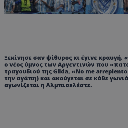
Ξεκίνησε σαν ψίθυρος κι έγινε κραυγή. «L
ο νέος ύμνος των Αργεντινών που «πατ
τραγουδιού της Gilda, «No me arrepient
την αγάπη) και ακούγεται σε κάθε γων
αγωνίζεται η Αλμπισελέστε.