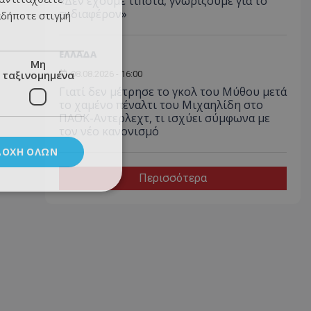
«Δεν έχουμε τίποτα, γνωρίζουμε για το
ενδιαφέρον»
αδήποτε στιγμή
ΕΛΛΑΔΑ
Μη
ταξινομημένα
08.08.2026 - 16:00
Γιατί δεν μέτρησε το γκολ του Μύθου μετά
το χαμένο πέναλτι του Μιχαηλίδη στο
ΠΑΟΚ-Αντερλεχτ, τι ισχύει σύμφωνα με
τον νέο κανονισμό
ΔΟΧΉ ΌΛΩΝ
Περισσότερα