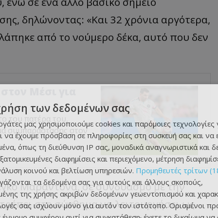
, ενώ σε ένα άλλο βασικό σημείο
σης, δηλώνοντας: «Και 32 χρόνια αργότερα,
κλάπηκε από το νούμερο δέκα, αυτό που δεν
 στον Μέσι για
χρήση των δεδομένων σας
το του πατέρα του,
εργάτες μας χρησιμοποιούμε cookies και παρόμοιες τεχνολογίες 
υμα συμπαράστασης στον
ι να έχουμε πρόσβαση σε πληροφορίες στη συσκευή σας και να
ένα, όπως τη διεύθυνση IP σας, μοναδικά αναγνωριστικά και 
εξατομικευμένες διαφημίσεις και περιεχόμενο, μέτρηση διαφημίσ
νάλυση κοινού και βελτίωση υπηρεσιών.
Προμηθευτές τρίτων (1
ργάζονται τα δεδομένα σας για αυτούς και άλλους σκοπούς,
έγκο Μαραντόνα, σε συνδυασμό με την
ένης της χρήσης ακριβών δεδομένων γεωεντοπισμού και χαρακ
τρέπει στο σύνθημα να λειτουργήσει ως
ιλογές σας ισχύουν μόνο για αυτόν τον ιστότοπο. Ορισμένοι πρ
 έννομο συμφέρον αντί για συγκατάθεση· έχετε το δικαίωμα να