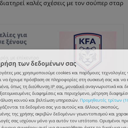
 διατηρεί καλές σχέσεις με τον σούπερ σταρ
ελίες για
ε ξένους
ρέα, με επίκεντρο
χρήση των δεδομένων σας
 διαιτητές.
εργάτες μας χρησιμοποιούμε cookies και παρόμοιες τεχνολογίες 
ι να έχουμε πρόσβαση σε πληροφορίες στη συσκευή σας και να
ένα, όπως τη διεύθυνση IP σας, μοναδικά αναγνωριστικά και 
θετε πρώτοι όλες τις
αθλητικές ειδήσεις
εξατομικευμένες διαφημίσεις και περιεχόμενο, μέτρηση διαφημίσ
νάλυση κοινού και βελτίωση υπηρεσιών.
Προμηθευτές τρίτων (1
ργάζονται τα δεδομένα σας για αυτούς και άλλους σκοπούς,
ένης της χρήσης ακριβών δεδομένων γεωεντοπισμού και χαρακ
ιλογές σας ισχύουν μόνο για αυτόν τον ιστότοπο. Ορισμένοι πρ
 έννομο συμφέρον αντί για συγκατάθεση· έχετε το δικαίωμα να