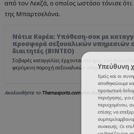
από τον Λεκζά, ο οποίος ωστόσο τόνισε ότι
της Μπαρτσελόνα.
Νότια Κορέα: Υπόθεση-σοκ με καταγγ
προσφορά σεξουαλικών υπηρεσιών σ
διαιτητές (BINTEO)
Σοβαρές καταγγελίες έρχονται στο φως στη Νότια Κο
Υπεύθυνη 
φερόμενη παροχή σεξουαλικών υπηρεσιών σε ξένους
Εμείς και οι συν
αποθηκεύουμε κα
προσωπικά δεδομ
Ακολουθήστε το
Themasports.com στο Google News
και μά
περιήγησης, για 
περιεχομένου, α
επίσης να επεξε
συμπεριλαμβανομ
συσκευής. Οι επ
να βασίζονται σε