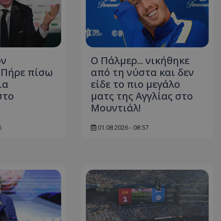
ον
Ο Πάλμερ... νικήθηκε
- Πήρε πίσω
από τη νύστα και δεν
ια
είδε το πιο μεγάλο
στο
ματς της Αγγλίας στο
Μουντιάλ!
6
01.08.2026 - 08:57