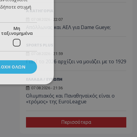
αδήποτε στιγμή
Α ΚΑΤΗΓΟΡΙΑ
07.08.2026 - 22:07
Απόλλωνας και ΑΕΛ για Dame Gueye;
Μη
ταξινομημένα
SPORTS PLUS
07.08.2026 - 21:59
Γιατί το 2026 αρχίζει να μοιάζει με το 1929
ΔΟΧΉ ΌΛΩΝ
ΕΛΛΑΔΑ / ΕΥΡΩΠΗ
07.08.2026 - 21:36
Ολυμπιακός και Παναθηναϊκός είναι ο
«τρόμος» της EuroLeague
Περισσότερα