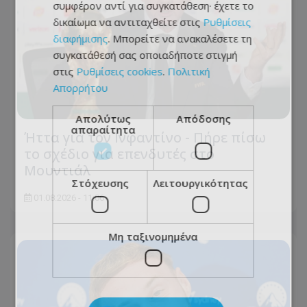
συμφέρον αντί για συγκατάθεση· έχετε το
δικαίωμα να αντιταχθείτε στις
Ρυθμίσεις
διαφήμισης
. Μπορείτε να ανακαλέσετε τη
συγκατάθεσή σας οποιαδήποτε στιγμή
στις
Ρυθμίσεις cookies
.
Πολιτική
Απορρήτου
Απολύτως
Απόδοσης
απαραίτητα
Ήττα για τον Ινφαντίνο - Πήρε πίσω
το σχέδιο για επενδυτές στο
Μουντιάλ
Στόχευσης
Λειτουργικότητας
01.08.2026 - 11:06
Μη ταξινομημένα