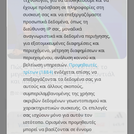
τεχνολογίες για να αποθηκεύουμε και να
έχουμε πρόσβαση σε πληροφορίες στη
συσκευή σας και να επεξεργαζόμαστε
προσωπικά δεδομένα, όπως τη
διεύθυνση IP σας, μοναδικά
αναγνωριστικά και δεδομένα περιήγησης,
για εξατομικευμένες διαφημίσεις και
περιεχόμενο, μέτρηση διαφημίσεων και
περιεχομένου, ανάλυση κοινού και
βελτίωση υπηρεσιών.
Προμηθευτές
Πώς ο Τζάνι Ινφαντίνο έστησε το
τρίτων (1884)
ενδέχεται επίσης να
μεγάλο «ξεπούλημα» του Μουντιάλ
επεξεργάζονται τα δεδομένα σας για
και παγίδευσε τον εαυτό του
αυτούς και άλλους σκοπούς,
συμπεριλαμβανομένης της χρήσης
02.08.2026 - 13:51
ακριβών δεδομένων γεωεντοπισμού και
χαρακτηριστικών συσκευής. Οι επιλογές
σας ισχύουν μόνο για αυτόν τον
ιστότοπο. Ορισμένοι προμηθευτές
μπορεί να βασίζονται σε έννομο