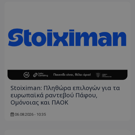
Stoiximan: Πληθώρα επιλογών για τα
ευρωπαϊκά ραντεβού Πάφου,
Ομόνοιας και ΠΑΟΚ
06.08.2026 - 10:35