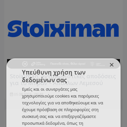
×
Υπεύθυνη χρήση των
Stoiximan: Ανταγωνιστικές αποδόσεις
δεδομένων σας
για το Μπραν – Απόλλων Λεμεσού
Εμείς και οι συνεργάτες μας
05.08.2026 - 09:48
χρησιμοποιούμε cookies και παρόμοιες
τεχνολογίες για να αποθηκεύουμε και να
έχουμε πρόσβαση σε πληροφορίες στη
συσκευή σας και να επεξεργαζόμαστε
προσωπικά δεδομένα, όπως τη