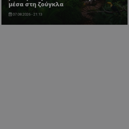
μέσα στη ζούγκλα
07.08.2026 - 21:13