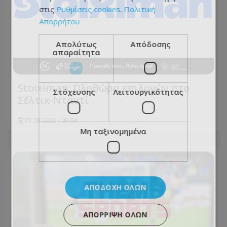
στις
Ρυθμίσεις cookies
.
Πολιτική
Απορρήτου
Απολύτως
Απόδοσης
απαραίτητα
Stoiximan: Πληθώρα επιλογών στο
Στόχευσης
Λειτουργικότητας
Σέλτικ-Νταντί
03.08.2026 - 09:04
Μη ταξινομημένα
ΑΠΟΔΟΧΉ ΌΛΩΝ
ΑΠΌΡΡΙΨΗ ΌΛΩΝ