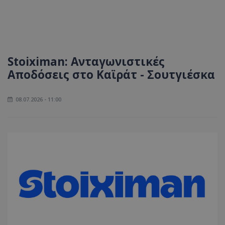
Stoiximan: Ανταγωνιστικές
Αποδόσεις στο Καϊράτ - Σουτγιέσκα
08.07.2026 - 11:00