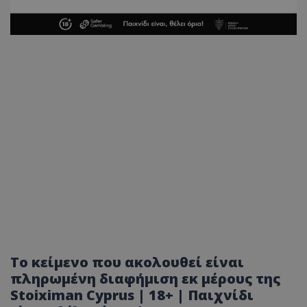
Το κείμενο που ακολουθεί είναι
πληρωμένη διαφήμιση εκ μέρους της
Stoiximan Cyprus | 18+ | Παιχνίδι