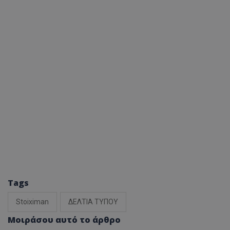
Tags
Stoiximan
ΔΕΛΤΙΑ ΤΥΠΟΥ
Μοιράσου αυτό το άρθρο