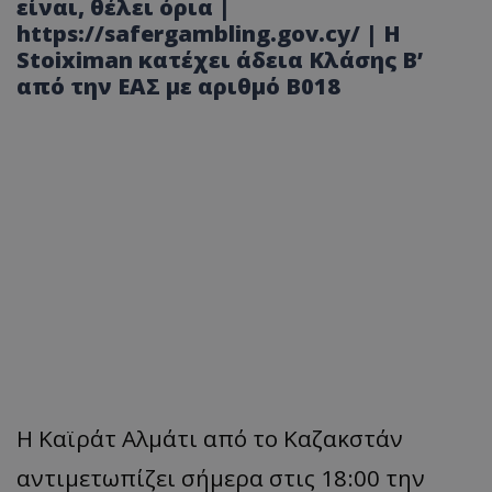
είναι, θέλει όρια |
https://safergambling.gov.cy/ | Η
Stoiximan κατέχει άδεια Κλάσης Β’
από την ΕΑΣ με αριθμό B018
Η Καϊράτ Αλμάτι από το Καζακστάν
αντιμετωπίζει σήμερα στις 18:00 την