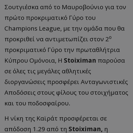
Σουτγιέσκα από το Μαυροβούνιο για τον
πρώτο προκριματικό Γύρο του
Champions League, με την ομάδα που θα
ο
προκριθεί να αντιμετωπίζει στον 2
προκριματικό Γύρο την πρωταθλήτρια
Κύπρου Ομόνοια, Η
Stoiximan
παρούσα
σε όλες τις μεγάλες αθλητικές
διοργανώσεις προσφέρει Ανταγωνιστικές
Αποδόσεις στους φίλους του στοιχήματος
και του ποδοσφαίρου.
Η νίκη της Καϊράτ προσφέρεται σε
απόδοση 1.29 από τη
Stoiximan
,
η