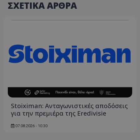
ΣΧΕΤΙΚΑ ΑΡΘΡΑ
Stoiximan: Ανταγωνιστικές αποδόσεις
για την πρεμιέρα της Eredivisie
07.08.2026 - 10:30