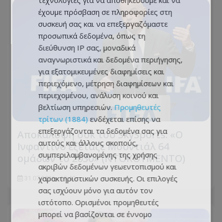
τεχνολογίες για να αποθηκεύουμε και να
έχουμε πρόσβαση σε πληροφορίες στη
συσκευή σας και να επεξεργαζόμαστε
προσωπικά δεδομένα, όπως τη
διεύθυνση IP σας, μοναδικά
αναγνωριστικά και δεδομένα περιήγησης,
για εξατομικευμένες διαφημίσεις και
περιεχόμενο, μέτρηση διαφημίσεων και
περιεχομένου, ανάλυση κοινού και
βελτίωση υπηρεσιών.
Προμηθευτές
τρίτων (1884)
ενδέχεται επίσης να
επεξεργάζονται τα δεδομένα σας για
Αποκάλυψη σοκ του SkySports: «O
αυτούς και άλλους σκοπούς,
Ινφαντίνο εξέταζε Μουντιάλ 64
συμπεριλαμβανομένης της χρήσης
ομάδων το 2030» (ΝΤΟΚΟΥΜΕΝΤΟ)
ακριβών δεδομένων γεωεντοπισμού και
χαρακτηριστικών συσκευής. Οι επιλογές
31.07.2026 - 15:40
σας ισχύουν μόνο για αυτόν τον
ιστότοπο. Ορισμένοι προμηθευτές
μπορεί να βασίζονται σε έννομο