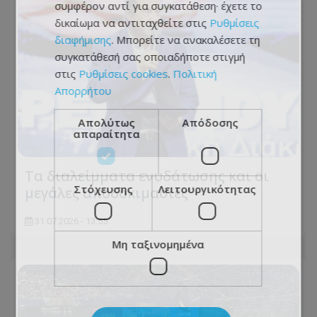
συμφέρον αντί για συγκατάθεση· έχετε το
δικαίωμα να αντιταχθείτε στις
Ρυθμίσεις
διαφήμισης
. Μπορείτε να ανακαλέσετε τη
συγκατάθεσή σας οποιαδήποτε στιγμή
στις
Ρυθμίσεις cookies
.
Πολιτική
Απορρήτου
Απολύτως
Απόδοσης
απαραίτητα
Τα διαλείμματα ενυδάτωσης και οι
Στόχευσης
Λειτουργικότητας
μεγάλες αποδοκιμασίες
31.07.2026 - 13:55
Μη ταξινομημένα