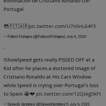
eliminación de Cristiano Ronaldo con
Portugal
😳🇵🇹🇦🇷
pic.twitter.com/U7n0nL64F3
— Fútbol Fichajes (@FutboolFichajes)
July 6, 2026
-
IShowSpeed gets really PISSED OFF at a
Kid after he places a doctored image of
Cristiano Ronaldo at His Cars Window
while Speed is crying over Portugal's loss
to Spain 😭💔
pic.twitter.com/12Qskg5kFt
— Speedy Updates (@SpeedUpdates1)
July 6, 2026