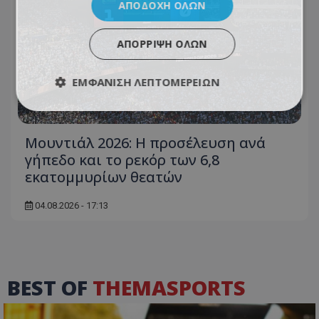
ΑΠΟΔΟΧΉ ΌΛΩΝ
ΑΠΌΡΡΙΨΗ ΌΛΩΝ
ΕΜΦΆΝΙΣΗ ΛΕΠΤΟΜΕΡΕΙΏΝ
Μουντιάλ 2026: Η προσέλευση ανά
γήπεδο και το ρεκόρ των 6,8
εκατομμυρίων θεατών
04.08.2026 - 17:13
BEST OF
THEMASPORTS