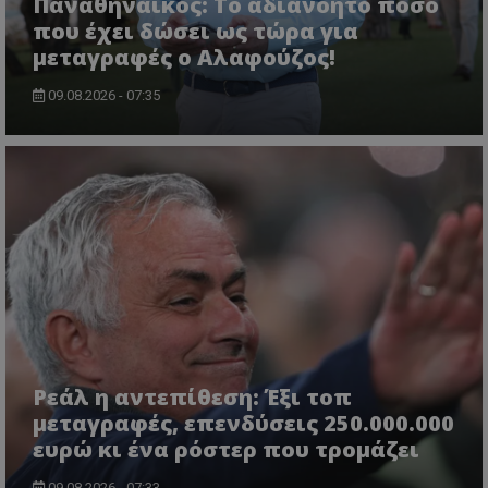
Παναθηναϊκός: Το αδιανόητο ποσό
που έχει δώσει ως τώρα για
μεταγραφές ο Αλαφούζος!
09.08.2026 - 07:35
Ρεάλ η αντεπίθεση: Έξι τοπ
μεταγραφές, επενδύσεις 250.000.000
ευρώ κι ένα ρόστερ που τρομάζει
09.08.2026 - 07:33