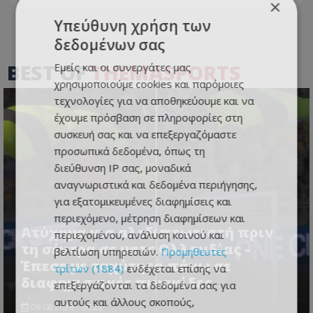
×
Υπεύθυνη χρήση των
δεδομένων σας
BEST OF
THEMASPORTS
Εμείς και οι συνεργάτες μας
χρησιμοποιούμε cookies και παρόμοιες
τεχνολογίες για να αποθηκεύουμε και να
έχουμε πρόσβαση σε πληροφορίες στη
συσκευή σας και να επεξεργαζόμαστε
προσωπικά δεδομένα, όπως τη
διεύθυνση IP σας, μοναδικά
αναγνωριστικά και δεδομένα περιήγησης,
για εξατομικευμένες διαφημίσεις και
περιεχόμενο, μέτρηση διαφημίσεων και
Ατύχημα για αλεξιπτωτιστή πριν
περιεχομένου, ανάλυση κοινού και
τη σέντρα σε ματς Ολλανδίας -
βελτίωση υπηρεσιών.
Προμηθευτές
Έπεσε με ταχύτητα πάνω σε
τρίτων (1884)
ενδέχεται επίσης να
διαφημιστικές πινακίδες
επεξεργάζονται τα δεδομένα σας για
αυτούς και άλλους σκοπούς,
09.08.2026 - 08:23