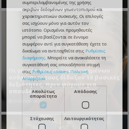
συμπεριλαμβανομένης της χρήσης
ακριβών δεδομένων γεωεντοπισμού και
χαρακτηριστικών συσκευής. Οι επιλογές
σας ισχύουν μόνο για αυτόν τον
ιστότοπο. Ορισμένοι προμηθευτές
μπορεί να βασίζονται σε έννομο
συμφέρον αντί για συγκατάθεση· έχετε το
δικαίωμα να αντιταχθείτε στις
Ρυθμίσεις
διαφήμισης
. Μπορείτε να ανακαλέσετε τη
συγκατάθεσή σας οποιαδήποτε στιγμή
Οι γονείς των πιο επιτυχημένων
στις
Ρυθμίσεις cookies
.
Πολιτική
ανθρώπων τους δίδαξαν 10 βασικές
Απορρήτου
δεξιότητες, πριν φύγουν για
σπουδές
Απολύτως
Απόδοσης
απαραίτητα
09.08.2026 - 08:23
Στόχευσης
Λειτουργικότητας