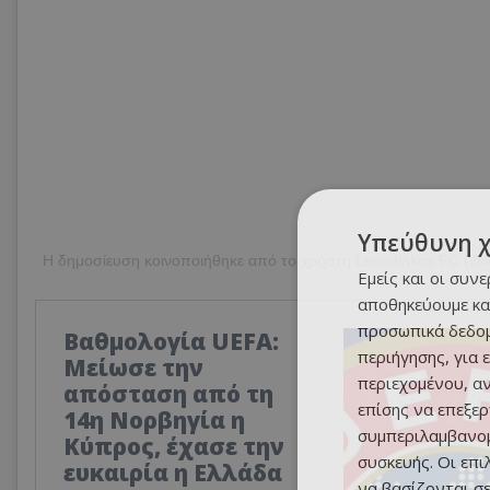
Υπεύθυνη 
Η δημοσίευση κοινοποιήθηκε από το χρήστη Levadiakos FC (@l
Εμείς και οι συν
αποθηκεύουμε κα
προσωπικά δεδομ
Βαθμολογία UEFA:
περιήγησης, για 
Μείωσε την
περιεχομένου, α
απόσταση από τη
επίσης να επεξε
14η Νορβηγία η
συμπεριλαμβανομ
Κύπρος, έχασε την
συσκευής. Οι επ
ευκαιρία η Ελλάδα
να βασίζονται σε