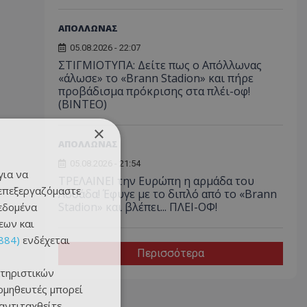
ΑΠΟΛΛΩΝΑΣ
05.08.2026 - 22:07
ΣΤΙΓΜΙΟΤΥΠΑ: Δείτε πως ο Απόλλωνας
«άλωσε» το «Brann Stadion» και πήρε
προβάδισμα πρόκρισης στα πλέι-οφ!
(ΒΙΝΤΕΟ)
×
ΑΠΟΛΛΩΝΑΣ
05.08.2026 - 21:54
για να
ΤΡΕΛΑΙΝΕΙ την Ευρώπη η αρμάδα του
 επεξεργαζόμαστε
Λοσάδα! Έφυγε με το διπλό από το «Brann
Stadion» και βλέπει... ΠΛΕΙ-ΟΦ!
δεδομένα
εων και
884)
ενδέχεται
Περισσότερα
τηριστικών
ομηθευτές μπορεί
 αντιταχθείτε