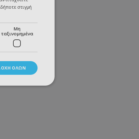
αδήποτε στιγμή
Μη
ταξινομημένα
ΔΟΧΉ ΌΛΩΝ