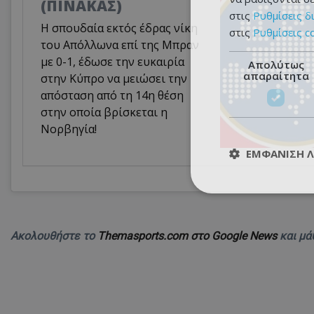
(ΠΙΝΑΚΑΣ)
στις
Ρυθμίσεις δ
Η σπουδαία εκτός έδρας νίκη
στις
Ρυθμίσεις c
του Απόλλωνα επί της Μπραν
με 0-1, έδωσε την ευκαιρία
Απολύτως
απαραίτητα
στην Κύπρο να μειώσει την
απόσταση από τη 14η θέση
στην οποία βρίσκεται η
Νορβηγία!
ΕΜΦΆΝΙΣΗ 
Ακολουθήστε το
Themasports.com στο Google News
και μά