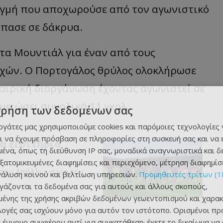
τιγμή που αποχωρούσε από τον αγωνιστικό
έσπασε σε δάκρυα.
τα Μουντιάλ για έναν από τους
χών. Ο Πορτογάλος θρύλος ολοκλήρωσε
αιρική διοργάνωση έχοντας αγωνιστεί σε
μειώσει συνολικά 11 γκολ.
χρήση των δεδομένων σας
εργάτες μας χρησιμοποιούμε cookies και παρόμοιες τεχνολογίες 
ι να έχουμε πρόσβαση σε πληροφορίες στη συσκευή σας και να
α εισιτήρια
ένα, όπως τη διεύθυνση IP σας, μοναδικά αναγνωριστικά και 
εξατομικευμένες διαφημίσεις και περιεχόμενο, μέτρηση διαφημίσ
 του Απόλλωνα για τον
νάλυση κοινού και βελτίωση υπηρεσιών.
Προμηθευτές τρίτων (1
ργάζονται τα δεδομένα σας για αυτούς και άλλους σκοπούς,
ένης της χρήσης ακριβών δεδομένων γεωεντοπισμού και χαρακ
ιλογές σας ισχύουν μόνο για αυτόν τον ιστότοπο. Ορισμένοι πρ
 έννομο συμφέρον αντί για συγκατάθεση· έχετε το δικαίωμα να