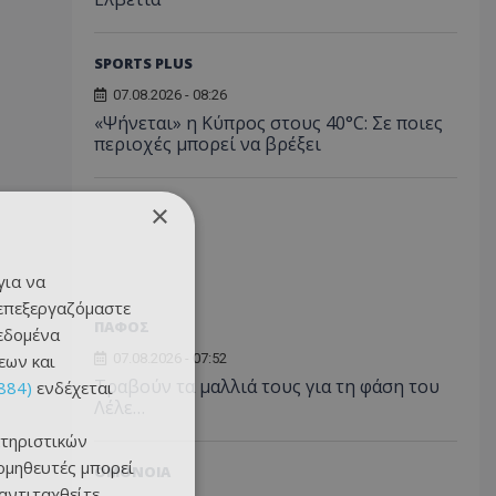
SPORTS PLUS
07.08.2026 - 08:26
«Ψήνεται» η Κύπρος στους 40°C: Σε ποιες
περιοχές μπορεί να βρέξει
×
για να
 επεξεργαζόμαστε
ΠΑΦΟΣ
δεδομένα
εων και
07.08.2026 - 07:52
Τραβούν τα μαλλιά τους για τη φάση του
884)
ενδέχεται
Λέλε…
τηριστικών
ομηθευτές μπορεί
ΟΜΟΝΟΙΑ
 αντιταχθείτε