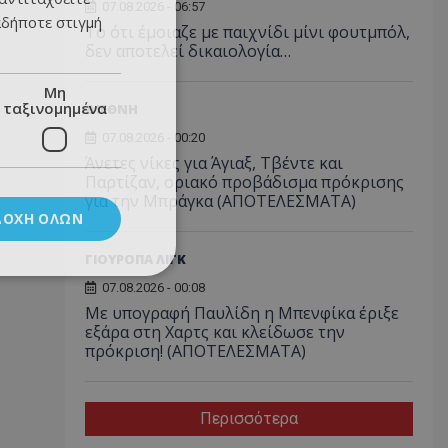
07.08.2026 - 06:57
αδήποτε στιγμή
Το ότι έμοιαζε με παιχνίδι μίνι φουτμπόλ,
δεν αποτελεί δικαιολογία…
Μη
ταξινομημένα
ΔΙΕΘΝΗ
07.08.2026 - 00:20
Άνετες νίκες για Άγιαξ, Τβέντε και
Παρτίζαν, οριακό προβάδισμα πρόκρισης
για την Μπράγκα (ΑΠΟΤΕΛΕΣΜΑΤΑ)
ΔΟΧΉ ΌΛΩΝ
ΓΙΟΥΡΟΠΑ ΛΙΓΚ
07.08.2026 - 00:08
Με υπογραφή Παυλίδη η Μπενφίκα έριξε
εξάρα στη Χαρτς και κλείδωσε την
πρόκριση! (ΑΠΟΤΕΛΕΣΜΑΤΑ)
Περισσότερα