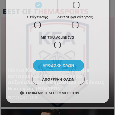
BEST OF
THEMASPORTS
Στόχευσης
Λειτουργικότητας
Μη ταξινομημένα
ΑΠΟΔΟΧΉ ΌΛΩΝ
Νότια Κορέα: Υπόθεση-σοκ με
καταγγελίες για προσφορά
ΑΠΌΡΡΙΨΗ ΌΛΩΝ
σεξουαλικών υπηρεσιών σε ξένους
διαιτητές (BINTEO)
ΕΜΦΆΝΙΣΗ ΛΕΠΤΟΜΕΡΕΙΏΝ
07.08.2026 - 23:59