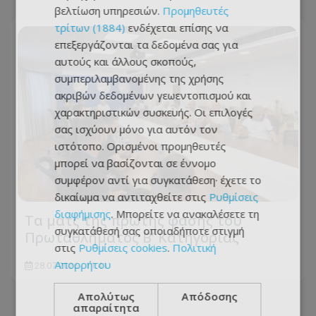
βελτίωση υπηρεσιών.
Προμηθευτές
τρίτων (1884)
ενδέχεται επίσης να
επεξεργάζονται τα δεδομένα σας για
αυτούς και άλλους σκοπούς,
συμπεριλαμβανομένης της χρήσης
ακριβών δεδομένων γεωεντοπισμού και
χαρακτηριστικών συσκευής. Οι επιλογές
σας ισχύουν μόνο για αυτόν τον
ιστότοπο. Ορισμένοι προμηθευτές
μπορεί να βασίζονται σε έννομο
συμφέρον αντί για συγκατάθεση· έχετε το
δικαίωμα να αντιταχθείτε στις
Ρυθμίσεις
διαφήμισης
. Μπορείτε να ανακαλέσετε τη
Τα ματς της πρώτης φάσης του
συγκατάθεσή σας οποιαδήποτε στιγμή
Πρωταθλήματος Β’ Κατηγορίας
στις
Ρυθμίσεις cookies
.
Πολιτική
Απορρήτου
28.07.2026 - 11:41
Απολύτως
Απόδοσης
απαραίτητα