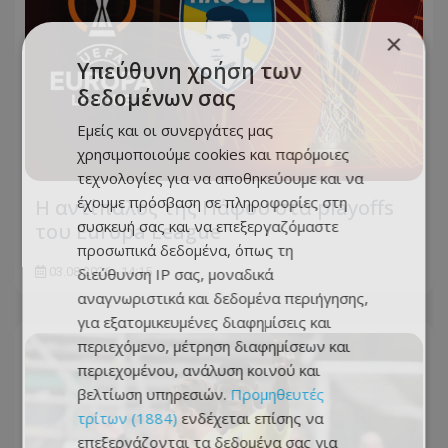
×
Υπεύθυνη χρήση των
δεδομένων σας
Εμείς και οι συνεργάτες μας
χρησιμοποιούμε cookies και παρόμοιες
τεχνολογίες για να αποθηκεύουμε και να
έχουμε πρόσβαση σε πληροφορίες στη
Η αντίπαλος της Πάφου στα playoffs
συσκευή σας και να επεξεργαζόμαστε
του Europa League
προσωπικά δεδομένα, όπως τη
03.08.2026 - 14:15
διεύθυνση IP σας, μοναδικά
αναγνωριστικά και δεδομένα περιήγησης,
για εξατομικευμένες διαφημίσεις και
περιεχόμενο, μέτρηση διαφημίσεων και
περιεχομένου, ανάλυση κοινού και
βελτίωση υπηρεσιών.
Προμηθευτές
τρίτων (1884)
ενδέχεται επίσης να
επεξεργάζονται τα δεδομένα σας για