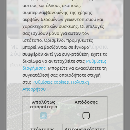
αυτούς και άλλους σκοπούς,
συμπεριλαμβανομένης της χρήσης
ακριβών δεδομένων γεωεντοπισμού και
χαρακτηριστικών συσκευής. Οι επιλογές
σας ισχύουν μόνο για αυτόν τον
ιστότοπο. Ορισμένοι προμηθευτές
Με την Καϊράτ Αλμάτι ή τη Λέφσκι
μπορεί να βασίζονται σε έννομο
Σόφιας η ΑΕΚ στα playoffs!
συμφέρον αντί για συγκατάθεση· έχετε το
δικαίωμα να αντιταχθείτε στις
Ρυθμίσεις
03.08.2026 - 13:11
διαφήμισης
. Μπορείτε να ανακαλέσετε τη
συγκατάθεσή σας οποιαδήποτε στιγμή
στις
Ρυθμίσεις cookies
.
Πολιτική
Απορρήτου
Απολύτως
Απόδοσης
απαραίτητα
Στόχευσης
Λειτουργικότητας