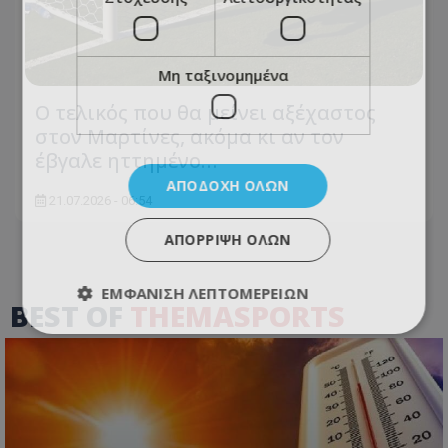
Μη ταξινομημένα
Ο τελικός που θα μείνει αξέχαστος
στον Μαρτίνες, ακόμα κι αν τον
έβγαλε ηττημένο…
ΑΠΟΔΟΧΉ ΌΛΩΝ
21.07.2026 - 06:54
ΑΠΌΡΡΙΨΗ ΌΛΩΝ
ΕΜΦΆΝΙΣΗ ΛΕΠΤΟΜΕΡΕΙΏΝ
BEST OF
THEMASPORTS