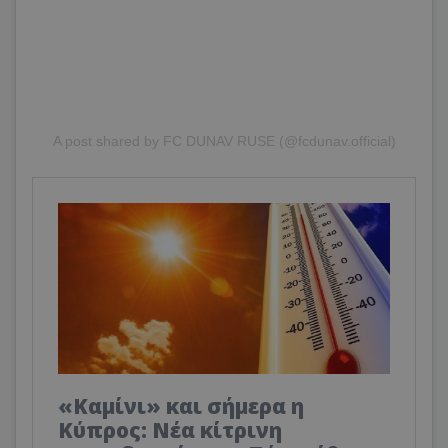
A post shared by FC DUNAV RUSE (@fcdunav.official)
«Καμίνι» και σήμερα η
Κύπρος: Νέα κίτρινη