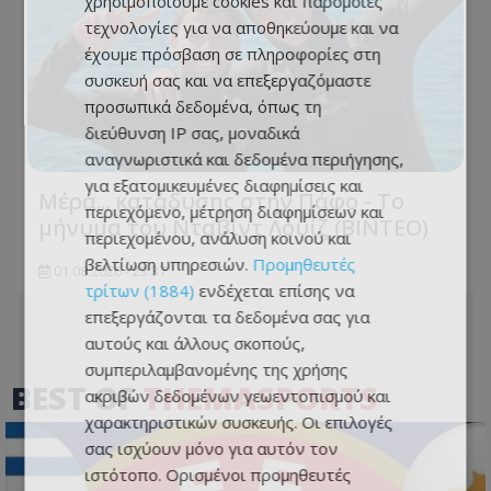
χρησιμοποιούμε cookies και παρόμοιες
τεχνολογίες για να αποθηκεύουμε και να
έχουμε πρόσβαση σε πληροφορίες στη
συσκευή σας και να επεξεργαζόμαστε
προσωπικά δεδομένα, όπως τη
διεύθυνση IP σας, μοναδικά
αναγνωριστικά και δεδομένα περιήγησης,
για εξατομικευμένες διαφημίσεις και
Μέρα... κατάδυσης στην Πάφο - Το
περιεχόμενο, μέτρηση διαφημίσεων και
μήνυμα του Νταβίντ Λουίζ (ΒΙΝΤΕΟ)
περιεχομένου, ανάλυση κοινού και
βελτίωση υπηρεσιών.
Προμηθευτές
01.08.2026 - 23:37
τρίτων (1884)
ενδέχεται επίσης να
επεξεργάζονται τα δεδομένα σας για
αυτούς και άλλους σκοπούς,
συμπεριλαμβανομένης της χρήσης
BEST OF
THEMASPORTS
ακριβών δεδομένων γεωεντοπισμού και
χαρακτηριστικών συσκευής. Οι επιλογές
σας ισχύουν μόνο για αυτόν τον
ιστότοπο. Ορισμένοι προμηθευτές