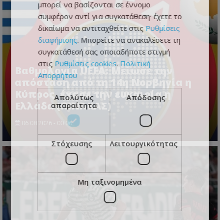
μπορεί να βασίζονται σε έννομο
συμφέρον αντί για συγκατάθεση· έχετε το
δικαίωμα να αντιταχθείτε στις
Ρυθμίσεις
διαφήμισης
. Μπορείτε να ανακαλέσετε τη
συγκατάθεσή σας οποιαδήποτε στιγμή
στις
Ρυθμίσεις cookies
.
Πολιτική
Βαθμολογία UEFA: Μείωσε την
Απορρήτου
απόσταση από τη 14η Νορβηγία η
Κύπρος, έχασε την ευκαιρία η
Απολύτως
Απόδοσης
Ελλάδα (ΠΙΝΑΚΑΣ)
απαραίτητα
06.08.2026 - 00:06
Στόχευσης
Λειτουργικότητας
Μη ταξινομημένα