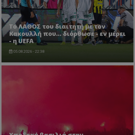
Το ΛΑΘΟΣ του διαιτητή με τον
Κακουλλή που... διόρθωσε - εν μέρει
- η UEFA
05.08.2026 - 22:38
Υποδοχή βασιλιά στην