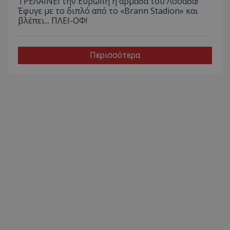
ΤΡΕΛΑΙΝΕΙ την Ευρώπη η αρμάδα του Λοσάδα!
Έφυγε με το διπλό από το «Brann Stadion» και
βλέπει... ΠΛΕΙ-ΟΦ!
Περισσότερα