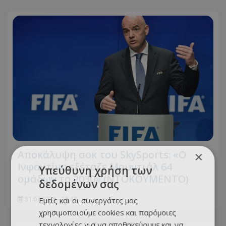
Αποκάλυψη σοκ του SkySports: «O
×
Ινφαντίνο εξέταζε Μουντιάλ 64
Υπεύθυνη χρήση των
ομάδων το 2030» (ΝΤΟΚΟΥΜΕΝΤΟ)
δεδομένων σας
Εμείς και οι συνεργάτες μας
31.07.2026 - 15:40
χρησιμοποιούμε cookies και παρόμοιες
τεχνολογίες για να αποθηκεύουμε και να