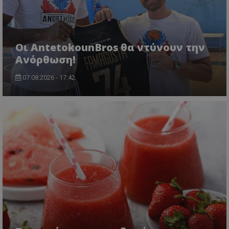
Οι AntetokounBros θα ντύνουν την
Ανόρθωση!
07.08.2026 - 17:42