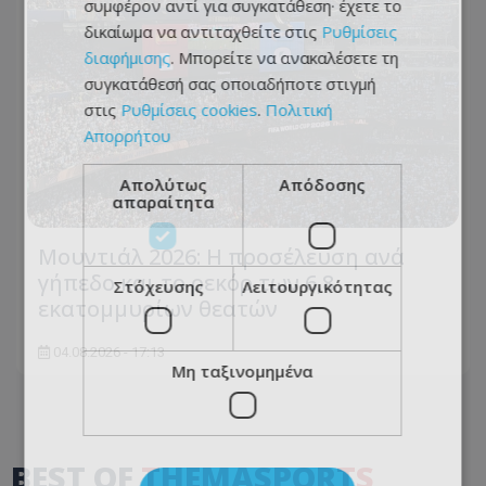
συμφέρον αντί για συγκατάθεση· έχετε το
δικαίωμα να αντιταχθείτε στις
Ρυθμίσεις
διαφήμισης
. Μπορείτε να ανακαλέσετε τη
συγκατάθεσή σας οποιαδήποτε στιγμή
στις
Ρυθμίσεις cookies
.
Πολιτική
Απορρήτου
Απολύτως
Απόδοσης
απαραίτητα
Μουντιάλ 2026: Η προσέλευση ανά
γήπεδο και το ρεκόρ των 6,8
Στόχευσης
Λειτουργικότητας
εκατομμυρίων θεατών
04.08.2026 - 17:13
Μη ταξινομημένα
BEST OF
THEMASPORTS