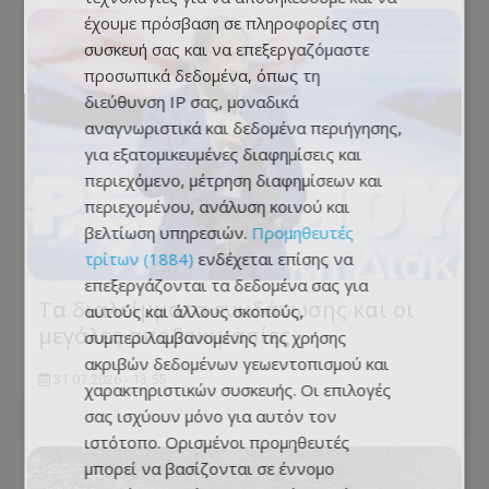
έχουμε πρόσβαση σε πληροφορίες στη
συσκευή σας και να επεξεργαζόμαστε
προσωπικά δεδομένα, όπως τη
διεύθυνση IP σας, μοναδικά
αναγνωριστικά και δεδομένα περιήγησης,
για εξατομικευμένες διαφημίσεις και
περιεχόμενο, μέτρηση διαφημίσεων και
περιεχομένου, ανάλυση κοινού και
βελτίωση υπηρεσιών.
Προμηθευτές
τρίτων (1884)
ενδέχεται επίσης να
επεξεργάζονται τα δεδομένα σας για
Τα διαλείμματα ενυδάτωσης και οι
αυτούς και άλλους σκοπούς,
μεγάλες αποδοκιμασίες
συμπεριλαμβανομένης της χρήσης
ακριβών δεδομένων γεωεντοπισμού και
31.07.2026 - 13:55
χαρακτηριστικών συσκευής. Οι επιλογές
σας ισχύουν μόνο για αυτόν τον
ιστότοπο. Ορισμένοι προμηθευτές
μπορεί να βασίζονται σε έννομο