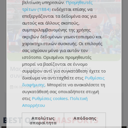
βελτίωση υπηρεσιών.
Προμηθευτές
τρίτων (1884)
ενδέχεται επίσης να
επεξεργάζονται τα δεδομένα σας για
αυτούς και άλλους σκοπούς,
συμπεριλαμβανομένης της χρήσης
ακριβών δεδομένων γεωεντοπισμού και
χαρακτηριστικών συσκευής. Οι επιλογές
σας ισχύουν μόνο για αυτόν τον
ιστότοπο. Ορισμένοι προμηθευτές
μπορεί να βασίζονται σε έννομο
Μας άρεσε το «κλείσιμο» της
συμφέρον αντί για συγκατάθεση· έχετε το
συνέντευξης Λοσάδα…
δικαίωμα να αντιταχθείτε στις
Ρυθμίσεις
διαφήμισης
. Μπορείτε να ανακαλέσετε τη
06.08.2026 - 08:19
συγκατάθεσή σας οποιαδήποτε στιγμή
στις
Ρυθμίσεις cookies
.
Πολιτική
Απορρήτου
BEST OF
THEMASPORTS
Απολύτως
Απόδοσης
απαραίτητα