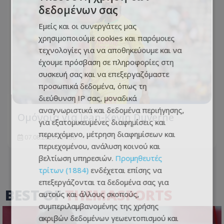
δεδομένων σας
Εμείς και οι συνεργάτες μας
χρησιμοποιούμε cookies και παρόμοιες
τεχνολογίες για να αποθηκεύουμε και να
έχουμε πρόσβαση σε πληροφορίες στη
συσκευή σας και να επεξεργαζόμαστε
προσωπικά δεδομένα, όπως τη
διεύθυνση IP σας, μοναδικά
αναγνωριστικά και δεδομένα περιήγησης,
Ομόνοια για Jean-Kevin Duverne
για εξατομικευμένες διαφημίσεις και
περιεχόμενο, μέτρηση διαφημίσεων και
07.08.2026 - 14:38
περιεχομένου, ανάλυση κοινού και
βελτίωση υπηρεσιών.
Προμηθευτές
τρίτων (1884)
ενδέχεται επίσης να
επεξεργάζονται τα δεδομένα σας για
BEST OF
THEMASPORTS
αυτούς και άλλους σκοπούς,
συμπεριλαμβανομένης της χρήσης
ακριβών δεδομένων γεωεντοπισμού και