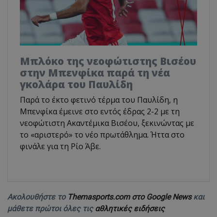
Μπλόκο της νεοφώτιστης Βισέου
στην Μπενφίκα παρά τη νέα
γκολάρα του Παυλίδη
Παρά το έκτο φετινό τέρμα του Παυλίδη, η
Μπενφίκα έμεινε στο εντός έδρας 2-2 με τη
νεοφώτιστη Ακαντέμικα Βισέου, ξεκινώντας με
το «αριστερό» το νέο πρωτάθλημα. Ήττα στο
φινάλε για τη Ρίο Άβε.
Ακολουθήστε το
Themasports.com στο Google News
και
μάθετε πρώτοι όλες τις
αθλητικές ειδήσεις