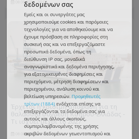
08.08.2026 - 20:00
δεδομένων σας
Εμείς και οι συνεργάτες μας
χρησιμοποιούμε cookies και παρόμοιες
τεχνολογίες για να αποθηκεύουμε και να
έχουμε πρόσβαση σε πληροφορίες στη
συσκευή σας και να επεξεργαζόμαστε
προσωπικά δεδομένα, όπως τη
διεύθυνση IP σας, μοναδικά
αναγνωριστικά και δεδομένα περιήγησης,
για εξατομικευμένες διαφημίσεις και
περιεχόμενο, μέτρηση διαφημίσεων και
περιεχομένου, ανάλυση κοινού και
βελτίωση υπηρεσιών.
Προμηθευτές
τρίτων (1884)
ενδέχεται επίσης να
Έρχεται η κρίσιμη απόφαση για τη
επεξεργάζονται τα δεδομένα σας για
θαλάσσια σύνδεση Κύπρου-Ελλάδας -
αυτούς και άλλους σκοπούς,
Τι ισχύει μέχρι το 2027
συμπεριλαμβανομένης της χρήσης
ακριβών δεδομένων γεωεντοπισμού και
08.08.2026 - 15:35