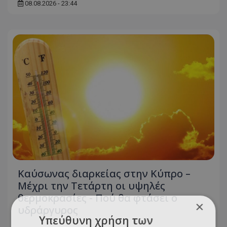
08.08.2026 - 23:44
Καύσωνας διαρκείας στην Κύπρο –
Μέχρι την Τετάρτη οι υψηλές
θερμοκρασίες - Πού θα φτάσει ο
×
υδράργυρος
Υπεύθυνη χρήση των