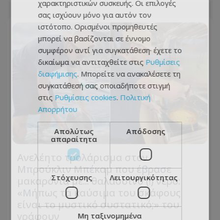
χαρακτηριστικών συσκευής. Οι επιλογές
σας ισχύουν μόνο για αυτόν τον
ιστότοπο. Ορισμένοι προμηθευτές
μπορεί να βασίζονται σε έννομο
συμφέρον αντί για συγκατάθεση· έχετε το
δικαίωμα να αντιταχθείτε στις
Ρυθμίσεις
διαφήμισης
. Μπορείτε να ανακαλέσετε τη
συγκατάθεσή σας οποιαδήποτε στιγμή
στις
Ρυθμίσεις cookies
.
Πολιτική
Απορρήτου
Απολύτως
Απόδοσης
απαραίτητα
Ανελέητο τρολάρισμα στον
Μπρούκλιν Μπέκαμ που έβρασε
Στόχευσης
Λειτουργικότητας
μακαρόνια με... θαλασσινό (!) νερό:
«Μήπως τα καύσιμα του σκάφους
είναι το μυστικό συστατικό;» του
γράφουν
Μη ταξινομημένα