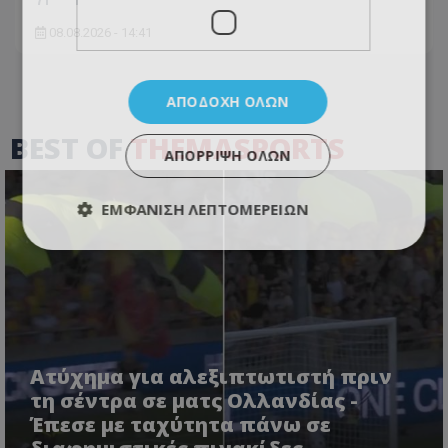
08.08.2026 - 14:41
ΑΠΟΔΟΧΉ ΌΛΩΝ
BEST OF
THEMASPORTS
ΑΠΌΡΡΙΨΗ ΌΛΩΝ
ΕΜΦΆΝΙΣΗ ΛΕΠΤΟΜΕΡΕΙΏΝ
Ατύχημα για αλεξιπτωτιστή πριν
τη σέντρα σε ματς Ολλανδίας -
Έπεσε με ταχύτητα πάνω σε