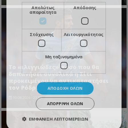
Απολύτως
Απόδοσης
απαραίτητα
Στόχευσης
Λειτουργικότητας
Μη ταξινομημένα
Το «ιλιγγιώδες» ποσό που θα
δαπανήσει συνολικά η Σίτι
προκειμένου να αντικαταστήσει
τον Ρόδρι
ΑΠΟΔΟΧΉ ΌΛΩΝ
10.08.2026 - 23:01
ΑΠΌΡΡΙΨΗ ΌΛΩΝ
ΕΜΦΆΝΙΣΗ ΛΕΠΤΟΜΕΡΕΙΏΝ