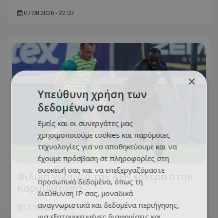
07.08.2026 - 22:07
×
Υπεύθυνη χρήση των
δεδομένων σας
Εμείς και οι συνεργάτες μας
χρησιμοποιούμε cookies και παρόμοιες
τεχνολογίες για να αποθηκεύουμε και να
έχουμε πρόσβαση σε πληροφορίες στη
συσκευή σας και να επεξεργαζόμαστε
Φιλική νίκη για την ΑΕΚ κόντρα στην
προσωπικά δεδομένα, όπως τη
Καρμιώτισσα
διεύθυνση IP σας, μοναδικά
αναγνωριστικά και δεδομένα περιήγησης,
07.08.2026 - 20:58
για εξατομικευμένες διαφημίσεις και