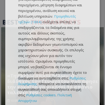
περιεχόμενο, μέτρηση διαφημίσεων και
περιεχομένου, ανάλυση κοινού και
βελτίωση υπηρεσιών.
Προμηθευτές
BEST OF
THEMASPORTS
τρίτων (1884)
ενδέχεται επίσης να
επεξεργάζονται τα δεδομένα σας για
αυτούς και άλλους σκοπούς,
συμπεριλαμβανομένης της χρήσης
ακριβών δεδομένων γεωεντοπισμού και
χαρακτηριστικών συσκευής. Οι επιλογές
σας ισχύουν μόνο για αυτόν τον
ιστότοπο. Ορισμένοι προμηθευτές
μπορεί να βασίζονται σε έννομο
συμφέρον αντί για συγκατάθεση· έχετε το
«Την κόβω όποτε θέλω»: Ο
δικαίωμα να αντιταχθείτε στις
Ρυθμίσεις
διάδοχος του Γεωργάτου που άφησε
διαφήμισης
. Μπορείτε να ανακαλέσετε τη
την κοκαΐνη να νικήσει το σπάνιο
συγκατάθεσή σας οποιαδήποτε στιγμή
ταλέντο του
στις
Ρυθμίσεις cookies
.
Πολιτική
Απορρήτου
10.08.2026 - 23:23