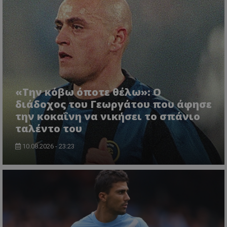
«Την κόβω όποτε θέλω»: Ο
διάδοχος του Γεωργάτου που άφησε
την κοκαΐνη να νικήσει το σπάνιο
ταλέντο του
10.08.2026 - 23:23