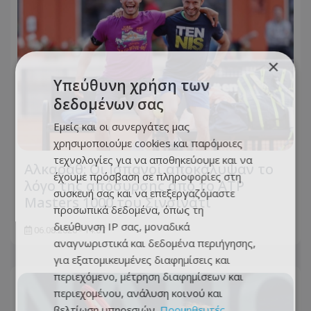
×
Υπεύθυνη χρήση των
δεδομένων σας
Εμείς και οι συνεργάτες μας
χρησιμοποιούμε cookies και παρόμοιες
τεχνολογίες για να αποθηκεύουμε και να
Αλκαράθ: Οι Ισπανοί αποκάλυψαν το
έχουμε πρόσβαση σε πληροφορίες στη
λόγο της απόσυρσης από το ATP
συσκευή σας και να επεξεργαζόμαστε
Masters 1000 του Σινσινάτι
προσωπικά δεδομένα, όπως τη
διεύθυνση IP σας, μοναδικά
06.08.2026 - 14:07
αναγνωριστικά και δεδομένα περιήγησης,
για εξατομικευμένες διαφημίσεις και
περιεχόμενο, μέτρηση διαφημίσεων και
περιεχομένου, ανάλυση κοινού και
βελτίωση υπηρεσιών.
Προμηθευτές