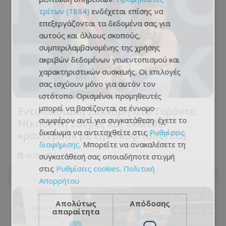
τρίτων (1884)
ενδέχεται επίσης να
επεξεργάζονται τα δεδομένα σας για
αυτούς και άλλους σκοπούς,
συμπεριλαμβανομένης της χρήσης
ακριβών δεδομένων γεωεντοπισμού και
χαρακτηριστικών συσκευής. Οι επιλογές
σας ισχύουν μόνο για αυτόν τον
ιστότοπο. Ορισμένοι προμηθευτές
μπορεί να βασίζονται σε έννομο
Εντυπωσιακή Σάκκαρη στο Τορόντο:
συμφέρον αντί για συγκατάθεση· έχετε το
Νίκησε τη Σονμέζ και έκλεισε
δικαίωμα να αντιταχθείτε στις
Ρυθμίσεις
«ραντεβού» με την Γκοφ! (ΒΙΝΤΕΟ)
διαφήμισης
. Μπορείτε να ανακαλέσετε τη
συγκατάθεσή σας οποιαδήποτε στιγμή
06.08.2026 - 13:55
στις
Ρυθμίσεις cookies
.
Πολιτική
Απορρήτου
Απολύτως
Απόδοσης
απαραίτητα