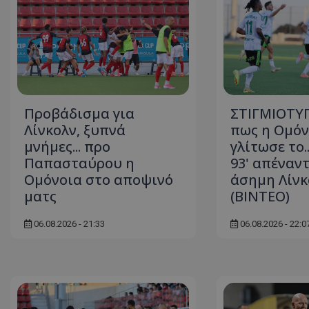
Προβάδισμα για
ΣΤΙΓΜΙΟΤΥΠ
Λίνκολν, ξυπνά
πως η Ομόν
μνήμες... προ
γλίτωσε το.
Παπασταύρου η
93' απέναντ
Ομόνοια στο αποψινό
άσημη Λίνκ
ματς
(ΒΙΝΤΕΟ)
06.08.2026 - 21:33
06.08.2026 - 22:0