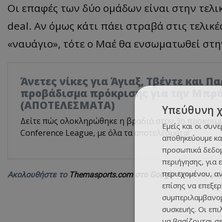
Οι επαφές των δύο ομάδων είναι στην τελικ
deal. Αν όμως κάτι πάει στραβά στις τελικ
«ναυάγιο», τότε ο Μαέ θα ενσωματωθεί στη
Άνετες νίκες για Άγιαξ, Τβέντε και Π
προβάδισμα πρόκρισης για την Μπρ
(ΑΠΟΤΕΛΕΣΜΑΤΑ)
Υπεύθυνη 
Δείτε πώς ολοκληρώθηκε η βραδιά στον 3ο προκριμ
Εμείς και οι συν
Conference League, με όλα τα αποτελέσματα!
αποθηκεύουμε κα
προσωπικά δεδομ
περιήγησης, για 
περιεχομένου, α
Ακολουθήστε το
Themasports.com στο Google News
και μά
επίσης να επεξε
συμπεριλαμβανομ
συσκευής. Οι επ
να βασίζονται σε