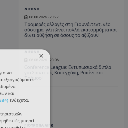
ΔΙΕΘΝΗ
06.08.2026 - 23:27
Τρομερές αλλαγές στη Γιουνάιτεντ, νέο
σύστημα, γλιτώνει πολλά εκατομμύρια και
δίνει αύξηση σε όσους το αξίζουν!
ΔΙΕΘΝΗ
×
06.08.2026 - 23:06
Conference League: Εντυπωσιακά διπλά
για Χάιντουκ, Κοπεγχάγη, Ραπίντ και
για να
Τρόμσο!
 επεξεργαζόμαστε
δεδομένα
εων και
884)
ενδέχεται
τηριστικών
ομηθευτές μπορεί
ΓΙΟΥΡΟΠΑ ΛΙΓΚ
 αντιταχθείτε