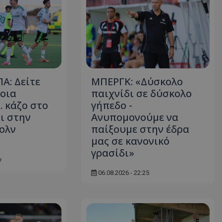
Α: Δείτε
ΜΠΕΡΓΚ: «Δύσκολο
οια
παιχνίδι σε δύσκολο
.. κάζο στο
γήπεδο -
ι στην
Ανυπομονούμε να
ολν
παίξουμε στην έδρα
μας σε κανονικό
γρασίδι»
7
06.08.2026 - 22:25