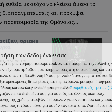
ή ευθεία με στόχο να κλείσει άμεσα το
ές διαπραγματεύσεις και προκύψει
ν προετοιμασία της Ομόνοιας...
αρτίζαν, οριακό
άγκα
χρήση των δεδομένων σας
ατικό γύρο του
εργάτες μας χρησιμοποιούμε cookies και παρόμοιες τεχνολογίες 
ι να έχουμε πρόσβαση σε πληροφορίες στη συσκευή σας και να
ένα, όπως τη διεύθυνση IP σας, μοναδικά αναγνωριστικά και 
εξατομικευμένες διαφημίσεις και περιεχόμενο, μέτρηση διαφημίσ
νάλυση κοινού και βελτίωση υπηρεσιών.
Προμηθευτές τρίτων (1
θετε πρώτοι όλες τις
αθλητικές ειδήσεις
ργάζονται τα δεδομένα σας για αυτούς και άλλους σκοπούς,
ένης της χρήσης ακριβών δεδομένων γεωεντοπισμού και χαρακ
ιλογές σας ισχύουν μόνο για αυτόν τον ιστότοπο. Ορισμένοι πρ
 έννομο συμφέρον αντί για συγκατάθεση· έχετε το δικαίωμα να