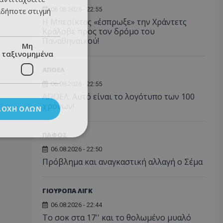
06.08.2026 - 22:55
αδήποτε στιγμή
Η Μπεσίκτας «έσπρωξε» την Χράντετς
Κράλοβε προς τον δρόμο του
Παναθηναϊκού!
Μη
ταξινομημένα
ΑΠΟΕΛ
06.08.2026 - 22:55
ΑΠΟΕΛ: Αυτό είναι το λογότυπο των 100
χρόνων!
ΔΟΧΉ ΌΛΩΝ
ΠΑΦΟΣ
06.08.2026 - 22:50
Πρόβλημα και αναγκαστική αλλαγή ο Σέμα
ΓΙΟΥΡΟΠΑ ΛΙΓΚ
06.08.2026 - 22:44
Το σοκ στα 17'' και το θολωμένο μυαλό