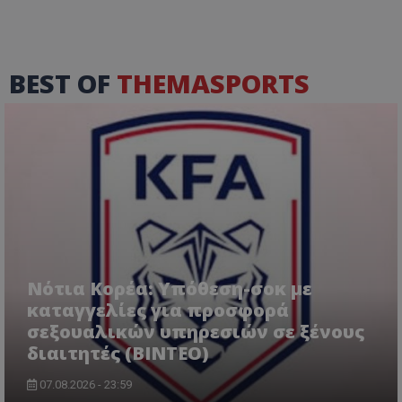
BEST OF
THEMASPORTS
Νότια Κορέα: Υπόθεση-σοκ με
καταγγελίες για προσφορά
σεξουαλικών υπηρεσιών σε ξένους
διαιτητές (BINTEO)
07.08.2026 - 23:59