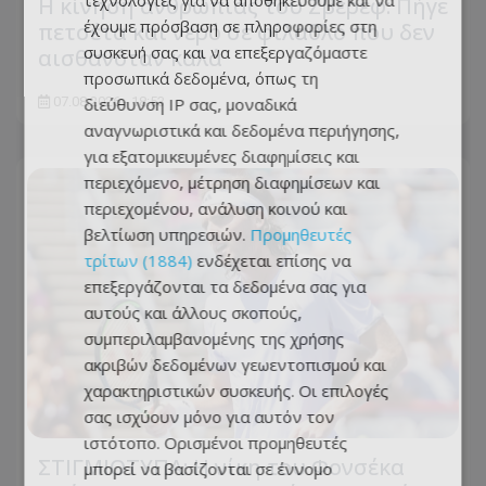
τεχνολογίες για να αποθηκεύουμε και να
Η κίνηση ανθρωπιάς του Ζβέρεφ: Πήγε
έχουμε πρόσβαση σε πληροφορίες στη
πετσέτα και νερό σε φίλαθλο που δεν
συσκευή σας και να επεξεργαζόμαστε
αισθανόταν καλά
προσωπικά δεδομένα, όπως τη
07.08.2026 - 18:53
διεύθυνση IP σας, μοναδικά
αναγνωριστικά και δεδομένα περιήγησης,
για εξατομικευμένες διαφημίσεις και
περιεχόμενο, μέτρηση διαφημίσεων και
περιεχομένου, ανάλυση κοινού και
βελτίωση υπηρεσιών.
Προμηθευτές
τρίτων (1884)
ενδέχεται επίσης να
επεξεργάζονται τα δεδομένα σας για
αυτούς και άλλους σκοπούς,
συμπεριλαμβανομένης της χρήσης
ακριβών δεδομένων γεωεντοπισμού και
χαρακτηριστικών συσκευής. Οι επιλογές
σας ισχύουν μόνο για αυτόν τον
ιστότοπο. Ορισμένοι προμηθευτές
ΣΤΙΓΜΙΟΤΥΠΑ: Η νίκη του Φονσέκα
μπορεί να βασίζονται σε έννομο