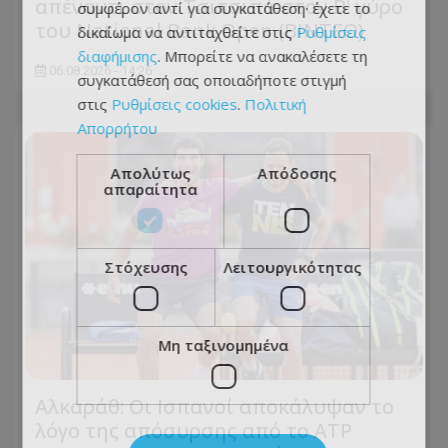
απέναντι στον Τσιτσιπά στον Β' γύρο
συμφέρον αντί για συγκατάθεση· έχετε το
του National Bank Open (ΒΙΝΤΕΟ)
δικαίωμα να αντιταχθείτε στις
Ρυθμίσεις
διαφήμισης
. Μπορείτε να ανακαλέσετε τη
06.08.2026 - 14:26
συγκατάθεσή σας οποιαδήποτε στιγμή
στις
Ρυθμίσεις cookies
.
Πολιτική
Απορρήτου
Απολύτως
Απόδοσης
απαραίτητα
Στόχευσης
Λειτουργικότητας
Μη ταξινομημένα
Αλκαράθ: Οι Ισπανοί αποκάλυψαν το
λόγο της απόσυρσης από το ATP