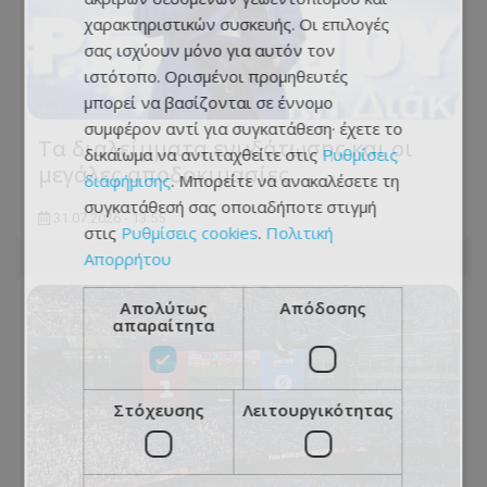
χαρακτηριστικών συσκευής. Οι επιλογές
σας ισχύουν μόνο για αυτόν τον
ιστότοπο. Ορισμένοι προμηθευτές
μπορεί να βασίζονται σε έννομο
συμφέρον αντί για συγκατάθεση· έχετε το
Τα διαλείμματα ενυδάτωσης και οι
δικαίωμα να αντιταχθείτε στις
Ρυθμίσεις
μεγάλες αποδοκιμασίες
διαφήμισης
. Μπορείτε να ανακαλέσετε τη
συγκατάθεσή σας οποιαδήποτε στιγμή
31.07.2026 - 13:55
στις
Ρυθμίσεις cookies
.
Πολιτική
Απορρήτου
Απολύτως
Απόδοσης
απαραίτητα
Στόχευσης
Λειτουργικότητας