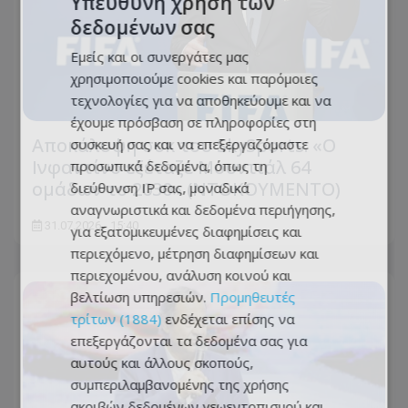
Υπεύθυνη χρήση των
δεδομένων σας
Εμείς και οι συνεργάτες μας
χρησιμοποιούμε cookies και παρόμοιες
τεχνολογίες για να αποθηκεύουμε και να
έχουμε πρόσβαση σε πληροφορίες στη
Αποκάλυψη σοκ του SkySports: «O
συσκευή σας και να επεξεργαζόμαστε
Ινφαντίνο εξέταζε Μουντιάλ 64
προσωπικά δεδομένα, όπως τη
ομάδων το 2030» (ΝΤΟΚΟΥΜΕΝΤΟ)
διεύθυνση IP σας, μοναδικά
αναγνωριστικά και δεδομένα περιήγησης,
31.07.2026 - 15:40
για εξατομικευμένες διαφημίσεις και
περιεχόμενο, μέτρηση διαφημίσεων και
περιεχομένου, ανάλυση κοινού και
βελτίωση υπηρεσιών.
Προμηθευτές
τρίτων (1884)
ενδέχεται επίσης να
επεξεργάζονται τα δεδομένα σας για
αυτούς και άλλους σκοπούς,
συμπεριλαμβανομένης της χρήσης
ακριβών δεδομένων γεωεντοπισμού και