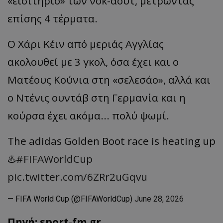
«εισιτήριο» των νοκ-άουτ, μετρώντας
επίσης 4 τέρματα.
Ο Χάρι Κέιν από μεριάς Αγγλίας
ακολουθεί με 3 γκολ, όσα έχει και ο
Ματέους Κούνια στη «σελεσάο», αλλά και
ο Ντένις ουντάβ στη Γερμανία και η
κούρσα έχει ακόμα... πολύ ψωμί.
The adidas Golden Boot race is heating up
♨️
#FIFAWorldCup
pic.twitter.com/6ZRr2uGqvu
— FIFA World Cup (@FIFAWorldCup)
June 28, 2026
Πηγή: sport-fm.gr