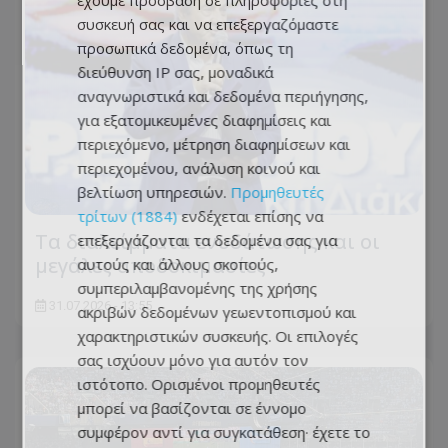
έχουμε πρόσβαση σε πληροφορίες στη
συσκευή σας και να επεξεργαζόμαστε
προσωπικά δεδομένα, όπως τη
διεύθυνση IP σας, μοναδικά
αναγνωριστικά και δεδομένα περιήγησης,
για εξατομικευμένες διαφημίσεις και
περιεχόμενο, μέτρηση διαφημίσεων και
περιεχομένου, ανάλυση κοινού και
βελτίωση υπηρεσιών.
Προμηθευτές
τρίτων (1884)
ενδέχεται επίσης να
Τα διαλείμματα ενυδάτωσης και οι
επεξεργάζονται τα δεδομένα σας για
μεγάλες αποδοκιμασίες
αυτούς και άλλους σκοπούς,
συμπεριλαμβανομένης της χρήσης
31.07.2026 - 13:55
ακριβών δεδομένων γεωεντοπισμού και
χαρακτηριστικών συσκευής. Οι επιλογές
σας ισχύουν μόνο για αυτόν τον
ιστότοπο. Ορισμένοι προμηθευτές
μπορεί να βασίζονται σε έννομο
συμφέρον αντί για συγκατάθεση· έχετε το