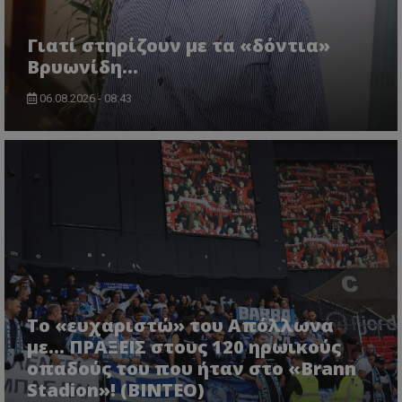
Γιατί στηρίζουν με τα «δόντια»
Βρυωνίδη...
06.08.2026 - 08:43
Το «ευχαριστώ» του Απόλλωνα
με... ΠΡΑΞΕΙΣ στους 120 ηρωικούς
οπαδούς του που ήταν στο «Brann
Stadion»! (ΒΙΝΤΕΟ)