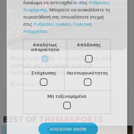
δικαίωμα να αντιταχθείτε στις
Ρυθμίσεις
διαφήμισης
. Μπορείτε να ανακαλέσετε τη
συγκατάθεσή σας οποιαδήποτε στιγμή
στις
Ρυθμίσεις cookies
.
Πολιτική
Απορρήτου
Απολύτως
Απόδοσης
απαραίτητα
Μουντιάλ 2026: Η προσέλευση ανά
γήπεδο και το ρεκόρ των 6,8
εκατομμυρίων θεατών
Στόχευσης
Λειτουργικότητας
04.08.2026 - 17:13
Μη ταξινομημένα
BEST OF
THEMASPORTS
ΑΠΟΔΟΧΉ ΌΛΩΝ