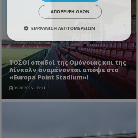
ΑΠΌΡΡΙΨΗ ΌΛΩΝ
ΕΜΦΆΝΙΣΗ ΛΕΠΤΟΜΕΡΕΙΏΝ
ΤΟΣΟΙ οπαδοί της Ομόνοιας και της
Λίνκολν αναμένονται απόψε στο
«Europa Point Stadium»!
06.08.2026 - 09:11