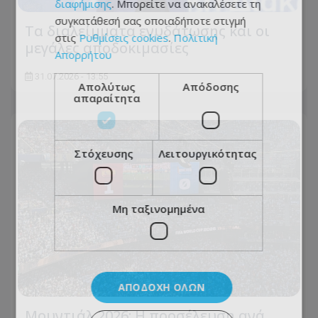
διαφήμισης
. Μπορείτε να ανακαλέσετε τη
συγκατάθεσή σας οποιαδήποτε στιγμή
Τα διαλείμματα ενυδάτωσης και οι
στις
Ρυθμίσεις cookies
.
Πολιτική
μεγάλες αποδοκιμασίες
Απορρήτου
31.07.2026 - 13:55
Απολύτως
Απόδοσης
απαραίτητα
Στόχευσης
Λειτουργικότητας
Μη ταξινομημένα
ΑΠΟΔΟΧΉ ΌΛΩΝ
Μουντιάλ 2026: Η προσέλευση ανά