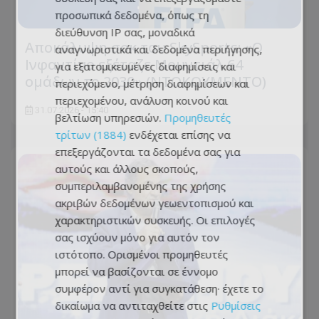
προσωπικά δεδομένα, όπως τη
διεύθυνση IP σας, μοναδικά
Αποκάλυψη σοκ του SkySports: «O
αναγνωριστικά και δεδομένα περιήγησης,
Ινφαντίνο εξέταζε Μουντιάλ 64
για εξατομικευμένες διαφημίσεις και
ομάδων το 2030» (ΝΤΟΚΟΥΜΕΝΤΟ)
περιεχόμενο, μέτρηση διαφημίσεων και
περιεχομένου, ανάλυση κοινού και
31.07.2026 - 15:40
βελτίωση υπηρεσιών.
Προμηθευτές
τρίτων (1884)
ενδέχεται επίσης να
επεξεργάζονται τα δεδομένα σας για
αυτούς και άλλους σκοπούς,
συμπεριλαμβανομένης της χρήσης
ακριβών δεδομένων γεωεντοπισμού και
χαρακτηριστικών συσκευής. Οι επιλογές
σας ισχύουν μόνο για αυτόν τον
ιστότοπο. Ορισμένοι προμηθευτές
μπορεί να βασίζονται σε έννομο
συμφέρον αντί για συγκατάθεση· έχετε το
δικαίωμα να αντιταχθείτε στις
Ρυθμίσεις