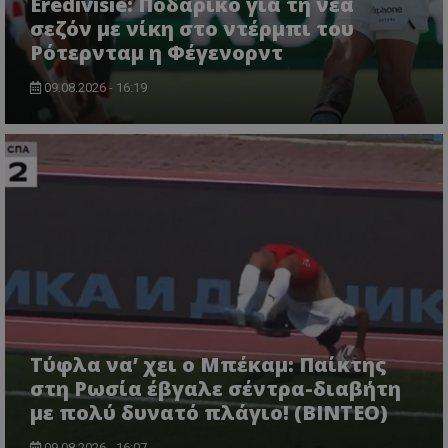
Eredivisie: Ποδαρικό για τη νέα
σεζόν με νίκη στο ντέρμπι του
Ρότερνταμ η Φέγενορντ
09.08.2026 - 16:19
Τύφλα να’ χει ο Μπέκαμ: Παίκτης
στη Ρωσία έβγαλε σέντρα-διαβήτη
με πολύ δυνατό πλάγιο! (ΒΙΝΤΕΟ)
09.08.2026 - 16:07