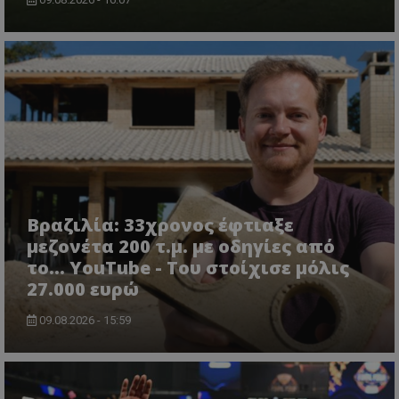
Βραζιλία: 33χρονος έφτιαξε
μεζονέτα 200 τ.μ. με οδηγίες από
το... YouTube - Του στοίχισε μόλις
27.000 ευρώ
09.08.2026 - 15:59