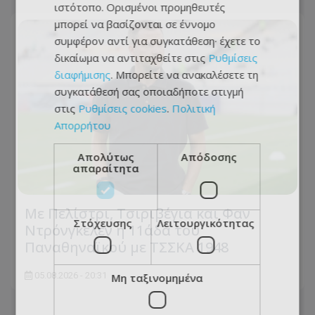
ιστότοπο. Ορισμένοι προμηθευτές
μπορεί να βασίζονται σε έννομο
συμφέρον αντί για συγκατάθεση· έχετε το
δικαίωμα να αντιταχθείτε στις
Ρυθμίσεις
διαφήμισης
. Μπορείτε να ανακαλέσετε τη
συγκατάθεσή σας οποιαδήποτε στιγμή
στις
Ρυθμίσεις cookies
.
Πολιτική
Απορρήτου
Απολύτως
Απόδοσης
απαραίτητα
Με Πελίστρι, Τσιριβέγια και Φαν
Στόχευσης
Λειτουργικότητας
Ντρόνγκελεν η 11άδα του
Παναθηναϊκού με ΤΣΣΚΑ 1948
05.08.2026 - 20:31
Μη ταξινομημένα