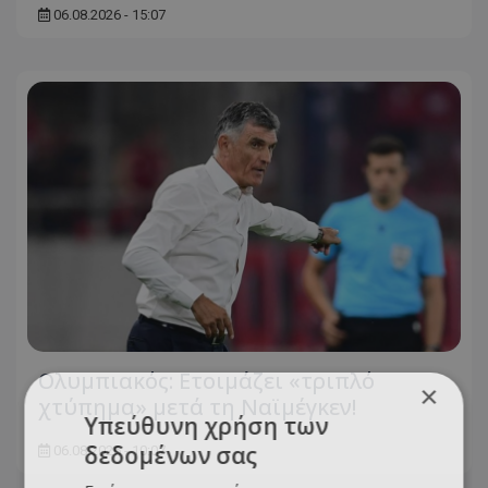
06.08.2026 - 15:07
Ολυμπιακός: Ετοιμάζει «τριπλό
×
χτύπημα» μετά τη Ναϊμέγκεν!
Υπεύθυνη χρήση των
δεδομένων σας
06.08.2026 - 10:07