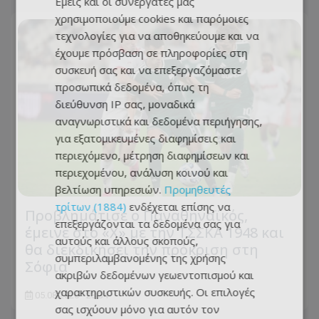
Εμείς και οι συνεργάτες μας
χρησιμοποιούμε cookies και παρόμοιες
τεχνολογίες για να αποθηκεύουμε και να
έχουμε πρόσβαση σε πληροφορίες στη
συσκευή σας και να επεξεργαζόμαστε
προσωπικά δεδομένα, όπως τη
διεύθυνση IP σας, μοναδικά
αναγνωριστικά και δεδομένα περιήγησης,
για εξατομικευμένες διαφημίσεις και
περιεχόμενο, μέτρηση διαφημίσεων και
περιεχομένου, ανάλυση κοινού και
βελτίωση υπηρεσιών.
Προμηθευτές
τρίτων (1884)
ενδέχεται επίσης να
Προβλημάτισε ο Παναθηναϊκός,
επεξεργάζονται τα δεδομένα σας για
έμεινε στο «Χ» με την ΤΣΣΚΑ 1948 και
αυτούς και άλλους σκοπούς,
θα διεκδικήσει την πρόκριση στη
συμπεριλαμβανομένης της χρήσης
Σόφια
ακριβών δεδομένων γεωεντοπισμού και
χαρακτηριστικών συσκευής. Οι επιλογές
05.08.2026 - 23:34
σας ισχύουν μόνο για αυτόν τον