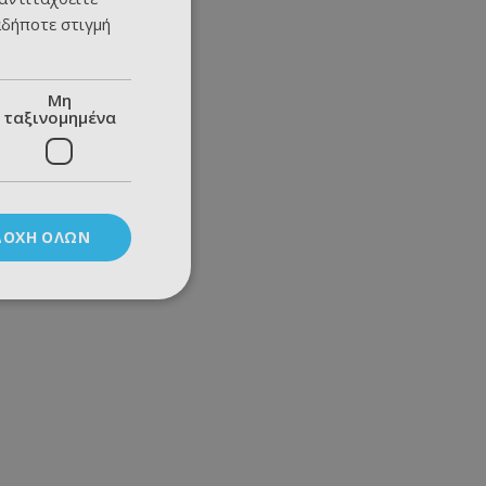
αδήποτε στιγμή
Μη
ταξινομημένα
ΔΟΧΉ ΌΛΩΝ