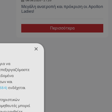
08.08.2026 - 21:26
Μεγάλη ανατροπή και πρόκριση οι Apollon
Ladies!
Περισσότερα
×
για να
 επεξεργαζόμαστε
δεδομένα
εων και
884)
ενδέχεται
τηριστικών
ομηθευτές μπορεί
 αντιταχθείτε