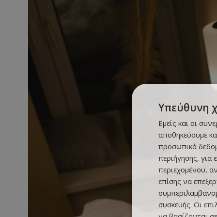
Υπεύθυνη 
Εμείς και οι συν
αποθηκεύουμε κα
προσωπικά δεδομ
περιήγησης, για 
περιεχομένου, α
επίσης να επεξε
συμπεριλαμβανομ
συσκευής. Οι επ
να βασίζονται σε