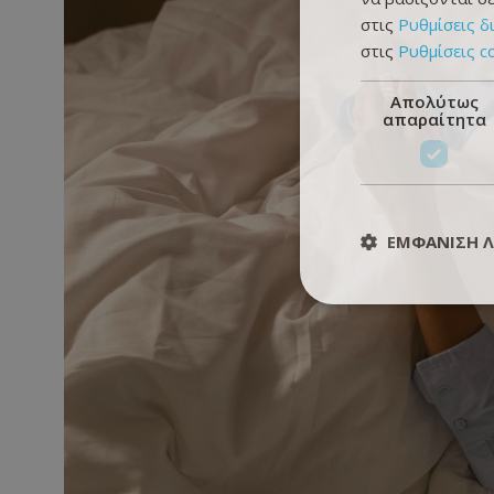
στις
Ρυθμίσεις δ
στις
Ρυθμίσεις c
Απολύτως
απαραίτητα
ΕΜΦΆΝΙΣΗ 